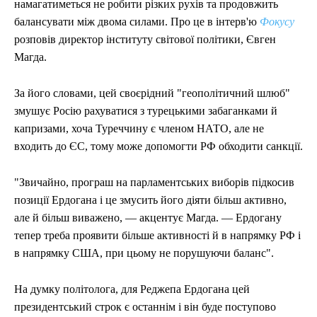
намагатиметься не робити різких рухів та продовжить
балансувати між двома силами. Про це в інтерв'ю
Фокусу
розповів директор інституту світової політики, Євген
Магда.
За його словами, цей своєрідний "геополітичний шлюб"
змушує Росію рахуватися з турецькими забаганками й
капризами, хоча Туреччину є членом НАТО, але не
входить до ЄС, тому може допомогти РФ обходити санкції.
"Звичайно, програш на парламентських виборів підкосив
позиції Ердогана і це змусить його діяти більш активно,
але й більш виважено, — акцентує Магда. — Ердогану
тепер треба проявити більше активності й в напрямку РФ і
в напрямку США, при цьому не порушуючи баланс".
На думку політолога, для Реджепа Ердогана цей
президентський строк є останнім і він буде поступово