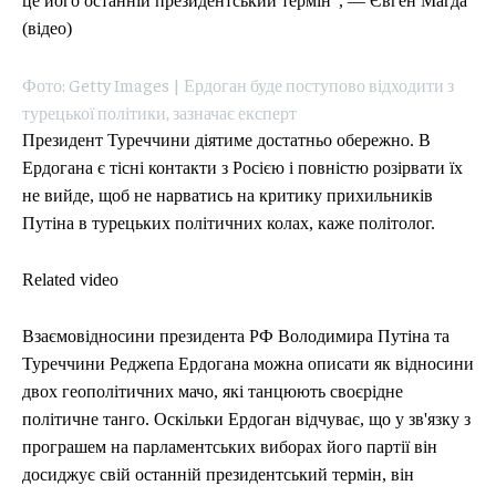
це його останній президентський термін", — Євген Магда
(відео)
Фото: Getty Images | Ердоган буде поступово відходити з
турецької політики, зазначає експерт
Президент Туреччини діятиме достатньо обережно. В
Ердогана є тісні контакти з Росією і повністю розірвати їх
не вийде, щоб не нарватись на критику прихильників
Путіна в турецьких політичних колах, каже політолог.
Related video
Взаємовідносини президента РФ Володимира Путіна та
Туреччини Реджепа Ердогана можна описати як відносини
двох геополітичних мачо, які танцюють своєрідне
політичне танго. Оскільки Ердоган відчуває, що у зв'язку з
програшем на парламентських виборах його партії він
досиджує свій останній президентський термін, він