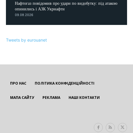
Нафтогаз повідомив про удари по видобутку: під атакою
опинились і АЗК Укрнафти
09.08.2026
Tweets by eurouanet
ПРО НАС
ПОЛІТИКА КОНФІДЕНЦІЙНОСТІ
МАПА САЙТУ
РЕКЛАМА
НАШІ КОНТАКТИ
EUROUA