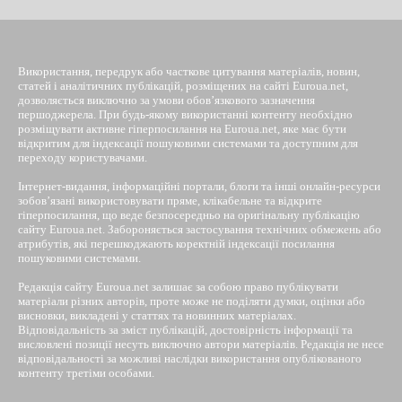
Використання, передрук або часткове цитування матеріалів, новин,
статей і аналітичних публікацій, розміщених на сайті Euroua.net,
дозволяється виключно за умови обов’язкового зазначення
першоджерела. При будь-якому використанні контенту необхідно
розміщувати активне гіперпосилання на Euroua.net, яке має бути
відкритим для індексації пошуковими системами та доступним для
переходу користувачами.
Інтернет-видання, інформаційні портали, блоги та інші онлайн-ресурси
зобов’язані використовувати пряме, клікабельне та відкрите
гіперпосилання, що веде безпосередньо на оригінальну публікацію
сайту Euroua.net. Забороняється застосування технічних обмежень або
атрибутів, які перешкоджають коректній індексації посилання
пошуковими системами.
Редакція сайту Euroua.net залишає за собою право публікувати
матеріали різних авторів, проте може не поділяти думки, оцінки або
висновки, викладені у статтях та новинних матеріалах.
Відповідальність за зміст публікацій, достовірність інформації та
висловлені позиції несуть виключно автори матеріалів. Редакція не несе
відповідальності за можливі наслідки використання опублікованого
контенту третіми особами.