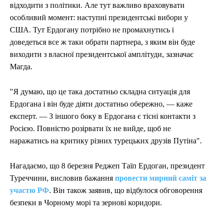
відходити з політики. Але тут важливо враховувати
особливий момент: наступні президентські вибори у
США. Тут Ердогану потрібно не промахнутись і
доведеться все ж таки обрати партнера, з яким він буде
виходити з власної президентської амплітуди, зазначає
Магда.
"Я думаю, що це така достатньо складна ситуація для
Ердогана і він буде діяти достатньо обережно, — каже
експерт. — З іншого боку в Ердогана є тісні контакти з
Росією. Повністю розірвати їх не вийде, щоб не
наражатись на критику різних турецьких друзів Путіна".
Нагадаємо, що 8 березня Реджеп Таїп Ердоган, президент
Туреччини, висловив бажання
провести мирний саміт за
участю РФ
. Він також заявив, що відбулося обговорення
безпеки в Чорному морі та зернові коридори.