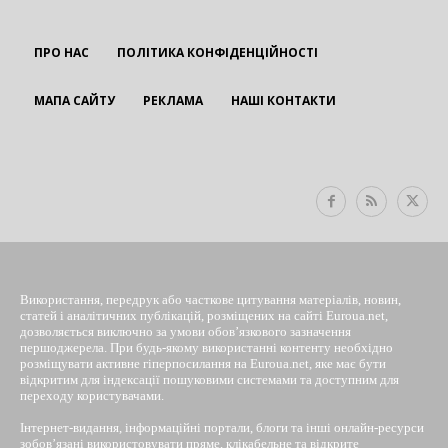
ПРО НАС
ПОЛІТИКА КОНФІДЕНЦІЙНОСТІ
МАПА САЙТУ
РЕКЛАМА
НАШІ КОНТАКТИ
EUROUA
Використання, передрук або часткове цитування матеріалів, новин,
статей і аналітичних публікацій, розміщених на сайті Euroua.net,
дозволяється виключно за умови обов’язкового зазначення
першоджерела. При будь-якому використанні контенту необхідно
розміщувати активне гіперпосилання на Euroua.net, яке має бути
відкритим для індексації пошуковими системами та доступним для
переходу користувачами.
Інтернет-видання, інформаційні портали, блоги та інші онлайн-ресурси
зобов’язані використовувати пряме, клікабельне та відкрите