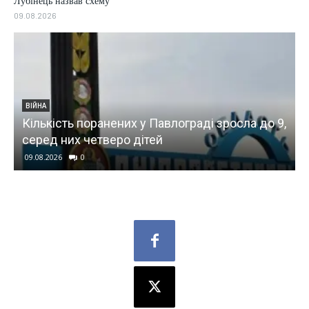
Лубінець назвав схему
09.08.2026
ВІЙНА
Кількість поранених у Павлограді зросла до 9,
серед них четверо дітей
09.08.2026
0