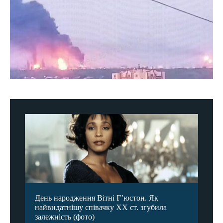
День народження Вітні Гʼюстон. Як
найвидатнішу співачку ХХ ст. згубила
залежність (фото)