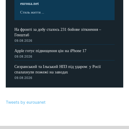
euroua.net
Стиль життя ...
На фронті за добу сталось 231 бойове зіткнення –
Генштаб
09.08.2026
Apple готує підвищення цін на iPhone 17
09.08.2026
Сизранський та Ільський НПЗ під ударом: у Росії
спалахнули пожежі на заводах
09.08.2026
Tweets by eurouanet