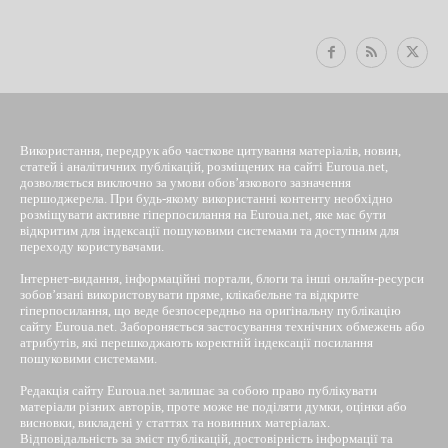
Використання, передрук або часткове цитування матеріалів, новин,
статей і аналітичних публікацій, розміщених на сайті Euroua.net,
дозволяється виключно за умови обов’язкового зазначення
першоджерела. При будь-якому використанні контенту необхідно
розміщувати активне гіперпосилання на Euroua.net, яке має бути
відкритим для індексації пошуковими системами та доступним для
переходу користувачами.
Інтернет-видання, інформаційні портали, блоги та інші онлайн-ресурси
зобов’язані використовувати пряме, клікабельне та відкрите
гіперпосилання, що веде безпосередньо на оригінальну публікацію
сайту Euroua.net. Забороняється застосування технічних обмежень або
атрибутів, які перешкоджають коректній індексації посилання
пошуковими системами.
Редакція сайту Euroua.net залишає за собою право публікувати
матеріали різних авторів, проте може не поділяти думки, оцінки або
висновки, викладені у статтях та новинних матеріалах.
Відповідальність за зміст публікацій, достовірність інформації та