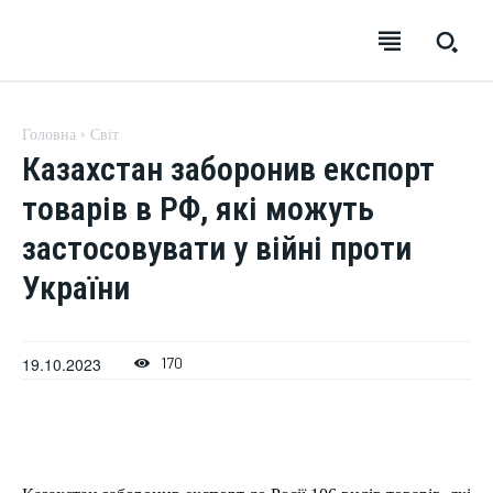
EUROUA
Головна
Світ
Казахстан заборонив експорт
товарів в РФ, які можуть
застосовувати у війні проти
SUBSCRIBE
SUBSCRIBE
SUBSCRIBE
SUBSCRIBE
України
Welcome to Liberty Case
Welcome to Liberty Case
Welcome to Liberty Case
Welcome to Liberty Case
We have a curated list of the most noteworthy news from all
We have a curated list of the most noteworthy news from all
We have a curated list of the most noteworthy news
We have a curated list of the most noteworthy news
across the globe. With any subscription plan, you get access
across the globe. With any subscription plan, you get access
from all across the globe. With any subscription plan,
from all across the globe. With any subscription plan,
19.10.2023
170
to
to
exclusive articles
exclusive articles
you get access to
you get access to
that let you stay ahead of the curve.
that let you stay ahead of the curve.
exclusive articles
exclusive articles
that let you
that let you
stay ahead of the curve.
stay ahead of the curve.
УКРАЇНА
УКРАЇНА
ВІЙНА
ВІЙНА
СВІТ
СВІТ
ПОЛІТИКА
ПОЛІТИКА
ЕКОНОМІКА
ЕКОНОМІКА
СПОРТ
СПОРТ
ТЕХНОЛОГІЇ
ТЕХНОЛОГІЇ
УКРАЇНА
УКРАЇНА
ВІЙНА
ВІЙНА
СВІТ
СВІТ
ПОЛІТИКА
ПОЛІТИКА
ЕКОНОМІКА
ЕКОНОМІКА
СПОРТ
СПОРТ
ТЕХНОЛОГІЇ
ТЕХНОЛОГІЇ