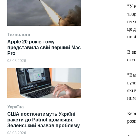
"У н
тва
пухн
це д
Технології
пов
Apple 20 років тому
представила свій перший Mac
В ек
Pro
екс
08.08.2026
"Ва
вули
які
ними
Україна
Кер
США постачатимуть Україні
ракети до Patriot щомісяця:
розп
Зеленський назвав проблему
08.08.2026