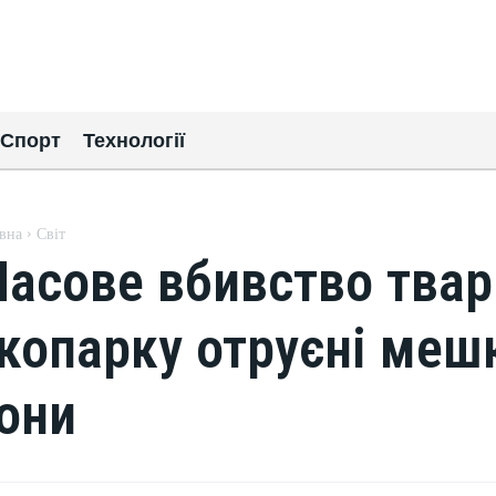
Спорт
Технології
вна
Світ
асове вбивство твар
копарку отруєні меш
они