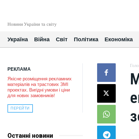
EUROUA
Новини України та світу
Україна
Війна
Світ
Політика
Економіка
Голо
РЕКЛАМА
М
Якісне розміщення рекламних
матеріалів на трастових ЗМІ
проектах. Вигідні умови і ціни
е
для нових замовників!
ПЕРЕЙТИ
з
Останні новини