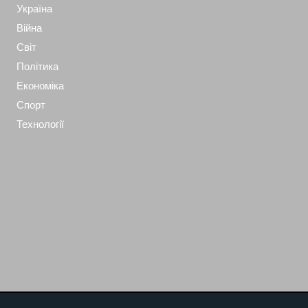
Україна
Війна
Світ
Політика
Економіка
Спорт
Технології