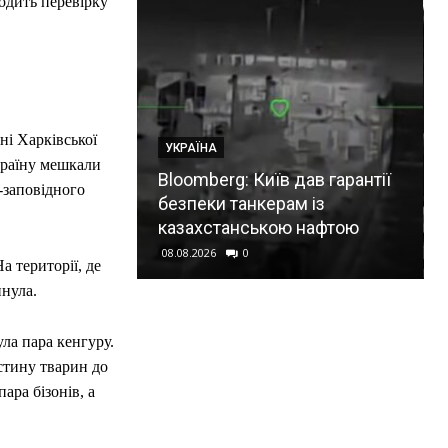
водить перевірку
і Харківської
УКРАЇНА
країну мешкали
є мільярдні
Bloomberg: Київ дав гарантії
-заповідного
упинку
безпеки танкерам із
орту, – НБУ
казахстанською нафтою
08.08.2026
0
а території, де
инула.
ула пара кенгуру.
стину тварин до
ара бізонів, а