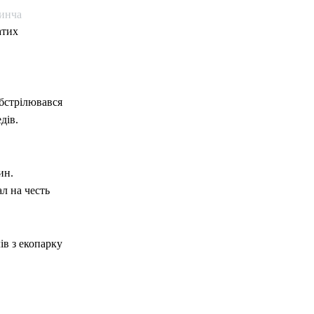
тинча
атих
обстрілювався
дів.
ин.
л на честь
ів з екопарку