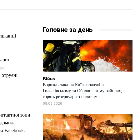
Головне за день
ешканці
рк"
 отруєні
Війна
Ворожа атака на Київ: пожежі в
Голосіївському та Оболонському районах,
горять резервуари з паливом
08.08.2026
онтактної зони
ідомила
жі Facebook.