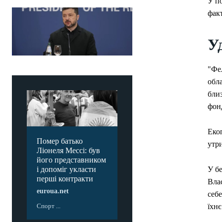
У по
факт
У
"Фе
обл
близ
фон
Екоп
Помер батько
утри
Ліонеля Мессі: був
його представником
і допоміг укласти
У бе
перші контракти
Вла
euroua.net
себе
Спорт ...
їхнє