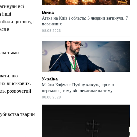
агинули всі
Війна
 інші
Атака на Київ і область: 3 людини загинули, 7
обили цю зону, і
поранених
ься в
08.08.2026
ультатами
вати, що
Україна
ких військових,
Майкл Кофман: Путіну кажуть, що він
перемагає, тому він чекатиме на зиму
ль, розпочатий
08.08.2026
 убивства тварин