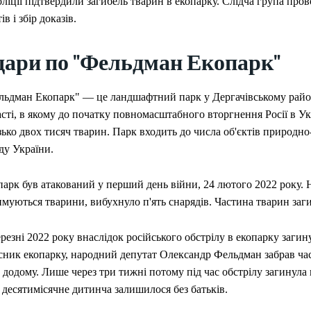
ліції підтвердили загибель тварин в екопарку. Слідча група про
ів і збір доказів.
дари по "Фельдман Екопарк"
льдман Екопарк" — це ландшафтний парк у Дергачівському район
ЕКОНОМІКА
асті, в якому до початку повномасштабного вторгнення Росії в У
Україна отрима
ько двох тисяч тварин. Парк входить до числа об'єктів природно
збитки через з
ду України.
морського експ
08.08.2026
0
арк був атакований у перший день війни, 24 лютого 2022 року. Н
муються тварини, вибухнуло п'ять снарядів. Частина тварин заг
резні 2022 року внаслідок російського обстрілу в екопарку загин
сник екопарку, народний депутат Олександр Фельдман забрав ча
 додому. Лише через три тижні потому під час обстрілу загинула п
 десятимісячне дитинча залишилося без батьків.