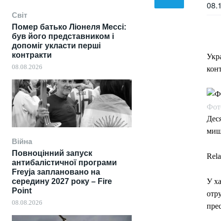
08.
Світ
Помер батько Ліонеля Мессі:
був його представником і
допоміг укласти перші
контракти
Укр
08.08.2026
кон
Фот
Деся
миш'
Війна
Повноцінний запуск
Rela
антибалістичної програми
Freyja заплановано на
середину 2027 року – Fire
У ха
Point
отру
08.08.2026
прес