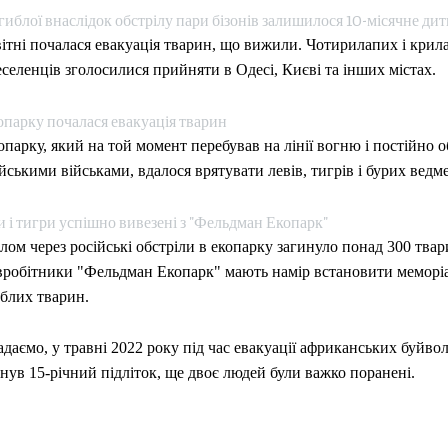
гиблої внаслідок обстрілу пари бізонів залишилося 10-місячне ди
ітні почалася евакуація тварин, що вижили. Чотирилапих і крил
селенців зголосилися прийняти в Одесі, Києві та інших містах.
опарку почалася евакуація тварин
опарку, який на той момент перебував на лінії вогню і постійно 
йськими військами, вдалося врятувати левів, тигрів і бурих ведме
 і тигри успішно вивезені з "Фельдман Екопарк"
лом через російські обстріли в екопарку загинуло понад 300 твар
вробітники "Фельдман Екопарк" мають намір встановити меморіа
иблих тварин.
даємо, у травні 2022 року під час евакуації африканських буйвол
нув 15-річний підліток, ще двоє людей були важко поранені.