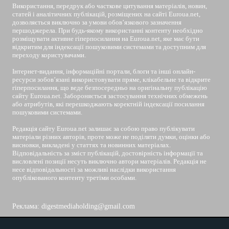
Використання, передрук або часткове цитування матеріалів, новин,
статей і аналітичних публікацій, розміщених на сайті Euroua.net,
дозволяється виключно за умови обов’язкового зазначення
першоджерела. При будь-якому використанні контенту необхідно
розміщувати активне гіперпосилання на Euroua.net, яке має бути
відкритим для індексації пошуковими системами та доступним для
переходу користувачами.
Інтернет-видання, інформаційні портали, блоги та інші онлайн-
ресурси зобов’язані використовувати пряме, клікабельне та відкрите
гіперпосилання, що веде безпосередньо на оригінальну публікацію
сайту Euroua.net. Забороняється застосування технічних обмежень
або атрибутів, які перешкоджають коректній індексації посилання
пошуковими системами.
Редакція сайту Euroua.net залишає за собою право публікувати
матеріали різних авторів, проте може не поділяти думки, оцінки або
висновки, викладені у статтях та новинних матеріалах.
Відповідальність за зміст публікацій, достовірність інформації та
висловлені позиції несуть виключно автори матеріалів. Редакція не
несе відповідальності за можливі наслідки використання
опублікованого контенту третіми особами.
Реклама: digestmediaholding@gmail.com