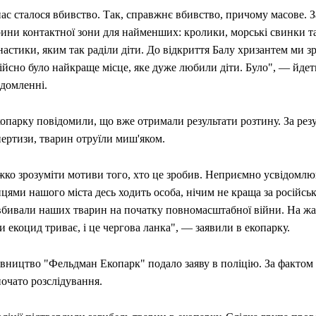
ас сталося вбивство. Так, справжнє вбивство, причому масове. З
рини контактної зони для найменших: кролики, морські свинки та
астики, яким так раділи діти. До відкриття Балу хризантем ми зр
ійсно було найкраще місце, яке дуже любили діти. Було", — йдет
ідомленні.
опарку повідомили, що вже отримали результати розтину. За рез
пертизи, тварин отруїли миш'яком.
жко зрозуміти мотиви того, хто це зробив. Неприємно усвідомлю
цями нашого міста десь ходить особа, нічим не краща за російсь
 вбивали наших тварин на початку повномасштабної війни. На жа
 екоцид триває, і це чергова ланка", — заявили в екопарку.
івництво "Фельдман Екопарк" подало заяву в поліцію. За фактом
очато розслідування.