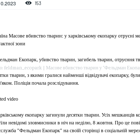
10.2023
153
аїна Масове вбивство тварин: у харківському екопарку отруєні м
тактної зони
о: feldman_ecopark | Масове вбивство тварин у "Фельдман Екопа
тки тварин, з якими гралися найменші відвідувачі екопарку, були
яком. Поліція почала розслідування.
ted video
рківському екопарку загинули десятки тварин. Усіх мешканців к
їли невідомі зловмисники в ніч на неділю, 8 жовтня. Про це пов
служба "Фельдман Екопарк" на своїй сторінці в соціальній мере