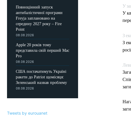
У за
Повноцінний запуск
антибалістичної програми
У кв
Freyja заплановано на
пере
середину 2027 року – Fire
Point
З ек
08.08.2026
З ек
Apple 20 років тому
росі
представила свій перший Mac
Pro
08.08.2026
Леви
США постачатимуть Україні
Зага
ракети до Patriot щомісяця:
Спі
Зеленський назвав проблему
заг
08.08.2026
Нага
заги
Tweets by eurouanet