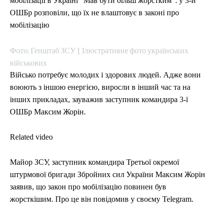
мобілізації в Україні "Мав бути більш жорстким": у 3-й
ОШБр розповіли, що їх не влаштовує в законі про
мобілізацію
Фото: Генштаб ЗСУ | Ілюстративне фото українських
військових
Військо потребує молодих і здорових людей. Адже вони
воюють з іншою енергією, виросли в інший час та на
інших прикладах, зауважив заступник командира 3-ї
ОШБр Максим Жорін.
Related video
Майор ЗСУ, заступник командира Третьої окремої
штурмової бригади Збройних сил України Максим Жорін
заявив, що закон про мобілізацію повинен був
жорсткішим. Про це він повідомив у своєму Telegram.