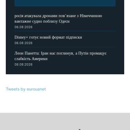
росія атакувала дронами пов’язане з Німеччиною
вантажне судно поблизу Одеси
06.08.2026
Disney+ готує новий формат підписки
06.08.2026
Леон Панетта: Іран нас поглинув, а Путін промацує
слабкість Америки
06.08.2026
Tweets by eurouanet