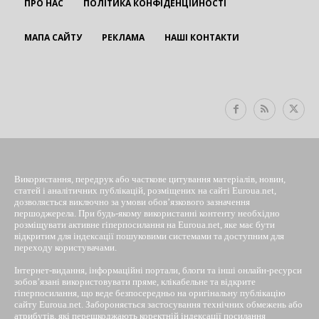
ПРО НАС
ПОЛІТИКА КОНФІДЕНЦІЙНОСТІ
МАПА САЙТУ
РЕКЛАМА
НАШІ КОНТАКТИ
EUROUA
Використання, передрук або часткове цитування матеріалів, новин,
статей і аналітичних публікацій, розміщених на сайті Euroua.net,
дозволяється виключно за умови обов’язкового зазначення
першоджерела. При будь-якому використанні контенту необхідно
розміщувати активне гіперпосилання на Euroua.net, яке має бути
відкритим для індексації пошуковими системами та доступним для
переходу користувачами.
Інтернет-видання, інформаційні портали, блоги та інші онлайн-ресурси
зобов’язані використовувати пряме, клікабельне та відкрите
гіперпосилання, що веде безпосередньо на оригінальну публікацію
сайту Euroua.net. Забороняється застосування технічних обмежень або
атрибутів, які перешкоджають коректній індексації посилання