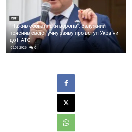
СВІТ
“Нажив собі стільки ворогів”: Залужний
з
пояснив свою гучну заяву про вступ України
до НАТО
06.08.2026
0