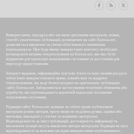
Використання, передрук або часткове цитування матеріалів, новин,
статей і аналітичних публікацій, розміщених на сайті Euroua.net,
дозволяється виключно за умови обов’язкового зазначення
першоджерела. При будь-якому використанні контенту необхідно
розміщувати активне гіперпосилання на Euroua.net, яке має бути
відкритим для індексації пошуковими системами та доступним для
переходу користувачами.
Інтернет-видання, інформаційні портали, блоги та інші онлайн-ресурси
зобов’язані використовувати пряме, клікабельне та відкрите
гіперпосилання, що веде безпосередньо на оригінальну публікацію
сайту Euroua.net. Забороняється застосування технічних обмежень або
атрибутів, які перешкоджають коректній індексації посилання
пошуковими системами.
Редакція сайту Euroua.net залишає за собою право публікувати
матеріали різних авторів, проте може не поділяти думки, оцінки або
висновки, викладені у статтях та новинних матеріалах.
Відповідальність за зміст публікацій, достовірність інформації та
висловлені позиції несуть виключно автори матеріалів. Редакція не несе
відповідальності за можливі наслідки використання опублікованого