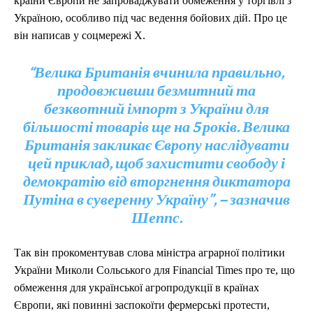
країни Європи не запроваджувати обмеження у торгівлі з
Україною, особливо під час ведення бойових дій. Про це
він написав у соцмережі Х.
“Велика Британія вчинила правильно,
продовживши безмитний та
безквотний імпорт з України для
більшості товарів ще на 5 років. Велика
Британія закликає Європу наслідувати
цей приклад, щоб захистити свободу і
демократію від вторгнення диктатора
Путіна в суверенну Україну”, – зазначив
Шеппс.
Так він прокоментував слова міністра аграрної політики
України Миколи Сольського для Financial Times про те, що
обмеження для української агропродукції в країнах
Європи, які повинні заспокоїти фермерські протести,