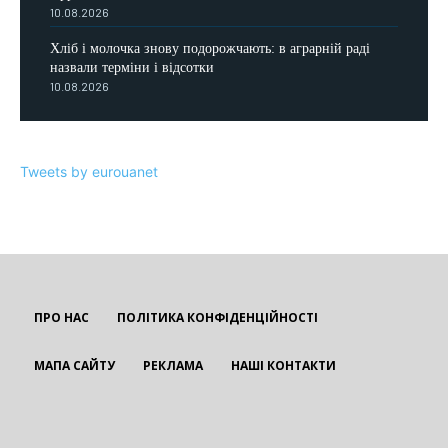
10.08.2026
Хліб і молочка знову подорожчають: в аграрній раді
назвали терміни і відсотки
10.08.2026
Tweets by eurouanet
ПРО НАС
ПОЛІТИКА КОНФІДЕНЦІЙНОСТІ
МАПА САЙТУ
РЕКЛАМА
НАШІ КОНТАКТИ
EUROUA