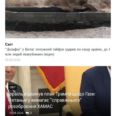
Світ
“Дельфін” у Китаї: потужний тайфун ударив по сходу країни, до 1
млн людей евакуйовано (відео)
10.08.2026
СВІТ
Ізраїль відкинув план Трампа щодо Гази:
Нетаньягу вимагає “справжнього”
роззброєння ХАМАС
10.08.2026
0