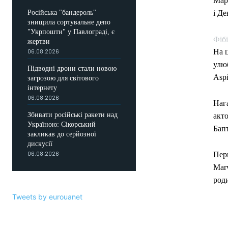
Мар
Російська "бандероль"
і Д
знищила сортувальне депо
"Укрпошти" у Павлограді, є
Фібі
жертви
06.08.2026
На 
улюб
Підводні дрони стали новою
Aspi
загрозою для світового
інтернету
06.08.2026
Наг
Збивати російські ракети над
акт
Україною: Сікорський
Бап
закликав до серйозної
дискусії
06.08.2026
Перш
Marv
роди
Tweets by eurouanet