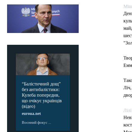
Міш
День
куль
май
шест
"Зол
Тво
Емм
Тако
“Балістичний дощ”
Ліч,
без антибалістики:
Кулеба попередив,
дво
що очікує українців
(відео)
Лілі
euroua.net
Нев
Воєнний фокус ...
кост