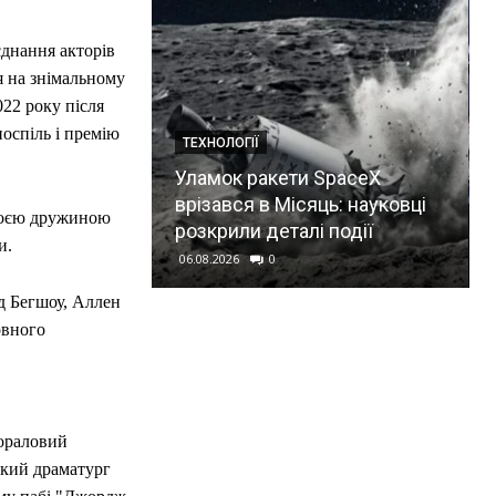
єднання акторів
ся на знімальному
22 року після
поспіль і премію
ТЕХНОЛОГІЇ
овіка”:
Уламок ракети SpaceX
віла про
врізався в Місяць: науковці
своєю дружиною
 (фото)
розкрили деталі події
и.
06.08.2026
0
од Бегшоу, Аллен
овного
кораловий
ький драматург