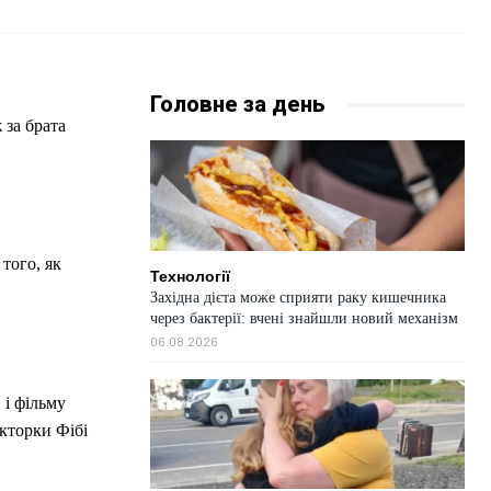
Головне за день
 за брата
 того, як
Технології
Західна дієта може сприяти раку кишечника
через бактерії: вчені знайшли новий механізм
06.08.2026
 і фільму
кторки Фібі