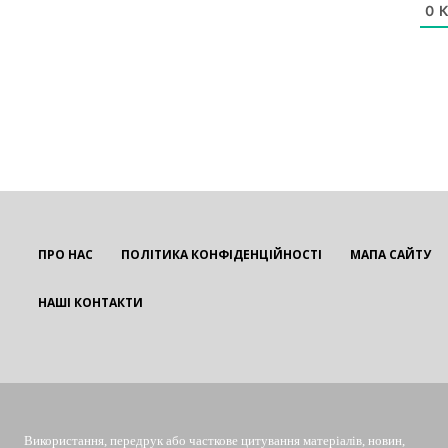
0
К
ПРО НАС
ПОЛІТИКА КОНФІДЕНЦІЙНОСТІ
МАПА САЙТУ
НАШІ КОНТАКТИ
EUROUA
Використання, передрук або часткове цитування матеріалів, новин,