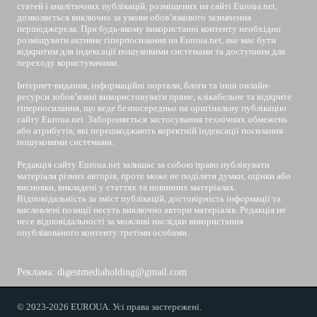
статей і аналітичних публікацій, розміщених на сайті Euroua.net,
дозволяється виключно за умови обов’язкового зазначення
першоджерела. При будь-якому використанні контенту необхідно
розміщувати активне гіперпосилання на Euroua.net, яке має бути
відкритим для індексації пошуковими системами та доступним для
переходу користувачами.
Інтернет-видання, інформаційні портали, блоги та інші онлайн-
ресурси зобов’язані використовувати пряме, клікабельне та відкрите
гіперпосилання, що веде безпосередньо на оригінальну публікацію
сайту Euroua.net. Забороняється застосування технічних обмежень
або атрибутів, які перешкоджають коректній індексації посилання
пошуковими системами.
Редакція сайту Euroua.net залишає за собою право публікувати
матеріали різних авторів, проте може не поділяти думки, оцінки або
висновки, викладені у статтях та новинних матеріалах.
Відповідальність за зміст публікацій, достовірність інформації та
висловлені позиції несуть виключно автори матеріалів. Редакція не
несе відповідальності за можливі наслідки використання
опублікованого контенту третіми особами.
Реклама: digestmediaholding@gmail.com
© 2023-2026 EUROUA. Усі права застережені.