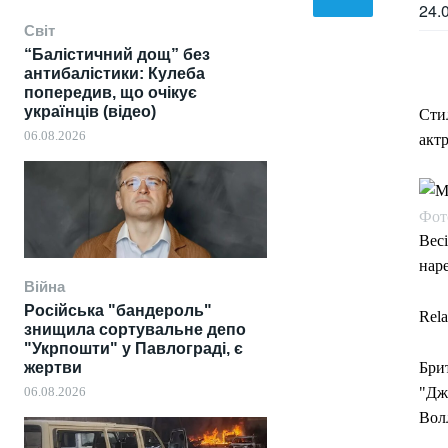
24.
Світ
“Балістичний дощ” без
антибалістики: Кулеба
попередив, що очікує
українців (відео)
Стил
06.08.2026
акт
Фот
Весі
наре
Війна
Російська "бандероль"
Rela
знищила сортувальне депо
"Укрпошти" у Павлограді, є
жертви
Брит
06.08.2026
"Дж
Волл