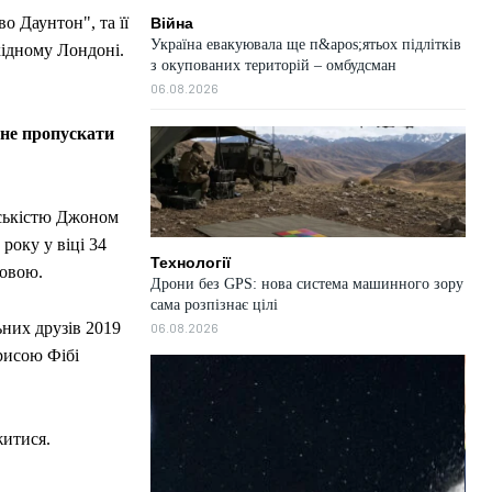
о Даунтон", та її
Війна
Україна евакуювала ще п&apos;ятьох підлітків
хідному Лондоні.
з окупованих територій – омбудсман
06.08.2026
 не пропускати
адськістю Джоном
року у віці 34
Технології
довою.
Дрони без GPS: нова система машинного зору
сама розпізнає цілі
ьних друзів 2019
06.08.2026
рисою Фібі
житися.