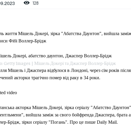
09.2023
128
ь життя Мішель Докері, зірка "Абатства Даунтон", вийшла заміж
риси Фібі Воллер-Брідж
о: Getty Images | Мішель Докері та Джаспер Воллер-Брідж
лля Мішель і Джаспера відбулося в Лондоні, через сім років після
чений акторки трагічно помер від раку в 34 роки.
ted video
анська акторка Мішель Докері, зірка серіалу "Абатство Даунтон"
ентльмени", вийшла заміж за свого бойфренда Джаспера, брата а
ер-Брідж, зірки серіалу "Погань". Про це пише Daily Mail.