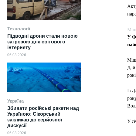
Актр
нар
Технології
Міш
Підводні дрони стали новою
У Ф
загрозою для світового
най
інтернету
06.08.2026
Міше
Дайн
рокі
Із Д
рок
Україна
Вол
Збивати російські ракети над
Україною: Сікорський
закликав до серйозної
У с
дискусії
06.08.2026