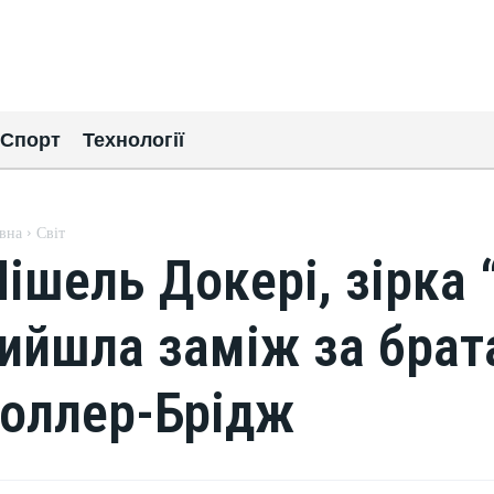
Спорт
Технології
вна
Світ
ішель Докері, зірка 
ийшла заміж за брата
оллер-Брідж