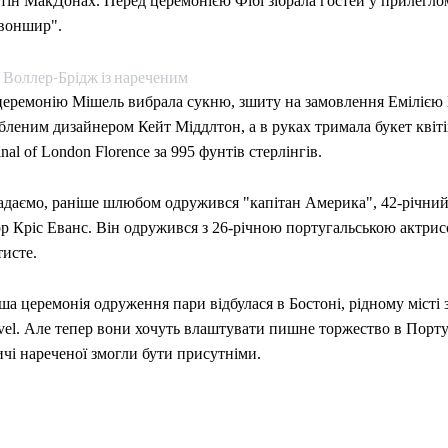
тін МакДонах. Перед церемонією Фібі зібрала гостей у прилегл
евоншир".
 Воллер-Брідж із нареченим
церемонію Мішель вибрала сукню, зшиту на замовлення Емілією 
леним дизайнером Кейт Міддлтон, а в руках тримала букет квіті
nal of London Florence за 995 фунтів стерлінгів.
адаємо, раніше шлюбом одружився "капітан Америка", 42-річни
ор Кріс Еванс. Він одружився з 26-річною португальською актр
тисте.
а церемонія одруження пари відбулася в Бостоні, рідному місті 
el. Але тепер вони хочуть влаштувати пишне торжество в Португ
чі нареченої змогли бути присутніми.