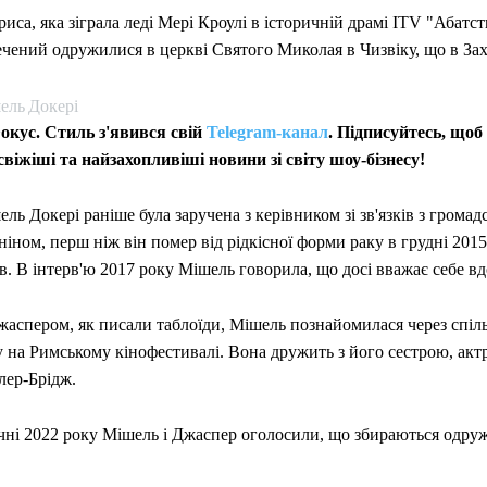
иса, яка зіграла леді Мері Кроулі в історичній драмі ITV "Абатств
ечений одружилися в церкві Святого Миколая в Чизвіку, що в За
ель Докері
окус. Стиль з'явився свій
Telegram-канал
. Підписуйтесь, щоб
свіжіші та найзахопливіші новини зі світу шоу-бізнесу!
ль Докері раніше була заручена з керівником зі зв'язків з гром
іном, перш ніж він помер від рідкісної форми раку в грудні 2015 
в. В інтерв'ю 2017 року Мішель говорила, що досі вважає себе в
жаспером, як писали таблоїди, Мішель познайомилася через спіл
у на Римському кінофестивалі. Вона дружить з його сестрою, акт
лер-Брідж.
ічні 2022 року Мішель і Джаспер оголосили, що збираються одру