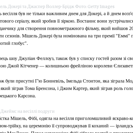
ель Докері та Джаспер Воллер-Брідж Фото: Getty Images
 весілля був не тільки важливим днем для Докері, а й днем возз'
тового серіалу, який зробив її зіркою. Востаннє вони зустрічали
данчику для створення повнометражного фільму, який вийшов 20
и сезонів. Мішель Докері була номінована на три премії "Еммі" 
СВІТ
отий глобус".
“Побʼє мого чол
українка розпо
рець шоу Джуліан Феллоуз, також був у списку гостей разом зі 
погрози поляка
ою Джой Кітченер — колишньою фрейліною королеви Єлизавет
06.08.2026
0
ж були присутні Г'ю Бонневіль, Імельда Стонтон, яка зіграла М
 який зіграв Тома Бренсона, і Джим Картер, який зіграв роль гол
рецького Карсона.
 Джеймс на весіллі подруги
істка Мішель, Фібі, одягла на весілля приголомшливий яскраво-
юм-трійку, на церемонію її супроводжував її коханий — ірландс