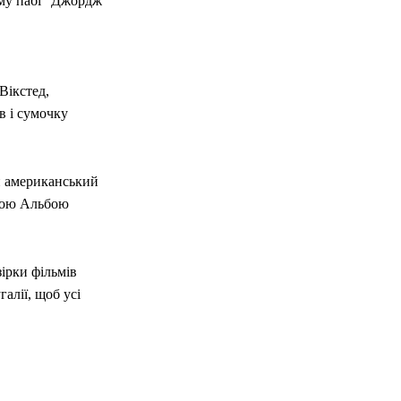
ому пабі "Джордж
Вікстед,
в і сумочку
й американський
исою Альбою
зірки фільмів
алії, щоб усі