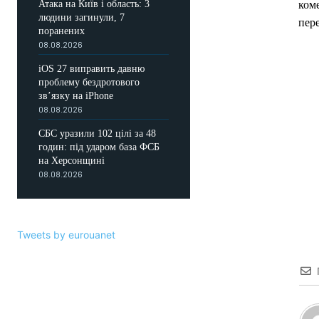
Атака на Київ і область: 3
коме
людини загинули, 7
пере
поранених
08.08.2026
iOS 27 виправить давню
проблему бездротового
зв’язку на iPhone
08.08.2026
СБС уразили 102 цілі за 48
годин: під ударом база ФСБ
на Херсонщині
08.08.2026
Tweets by eurouanet