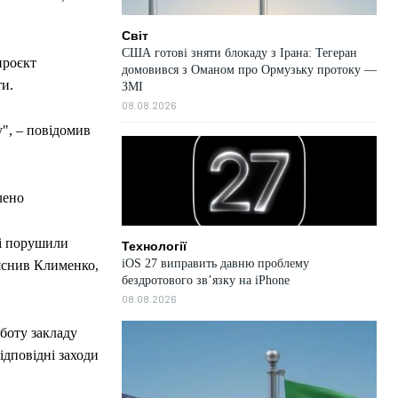
Світ
США готові зняти блокаду з Ірана: Тегеран
проєкт
домовився з Оманом про Ормузьку протоку —
ти.
ЗМІ
08.08.2026
", – повідомив
чено
кі порушили
Технології
iOS 27 виправить давню проблему
яснив Клименко,
бездротового зв’язку на iPhone
08.08.2026
оботу закладу
ідповідні заходи