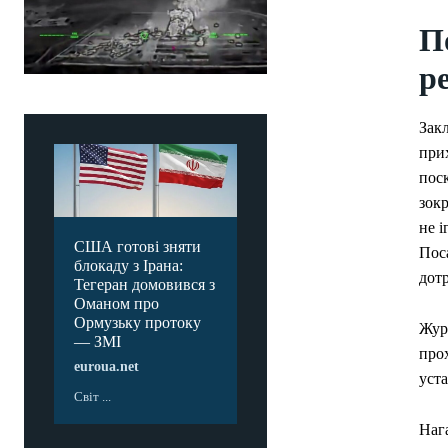
П
р
Закл
при
поск
зокр
не і
США готові зняти
Поса
блокаду з Ірана:
дотр
Тегеран домовився з
Оманом про
Ормузьку протоку
Журн
— ЗМІ
про
euroua.net
уста
Світ ...
Нага