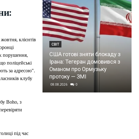
ни:
 жовтня, клієнтів
СВІТ
оронці
США готові зняти блокаду з
ак порушення,
Ірана: Тегеран домовився з
 що поліцейські
Оманом про Ормузьку
ють за адресою".
протоку — ЗМІ
власників клубу
08.08.2026
0
бу Boho, з
перевіряти
толиці під час