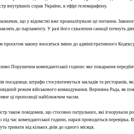
стр внутрішніх справ України, в ефірі телемарафону.
зазначив, що у відомстві вже проаналізували це питання. Законо
авлять до парламенту. У разі його схвалення санкції почнуть дія
м проєктом закону вносяться зміни до адміністративного Кодексу
ливо Порушення комендантської години: яке покарання передба
лів посадовця, штрафи стосуватимуться закладів та ресторанів, я
повідний режим військового командування. Верховна Рада, як по
гляне ці пропозиції найближчим часом.
стр також повідомив, що стосовно патрульних, які ігнорували р
 під час комендантської години, наразі проводиться перевірка. В
ть тривати від кількох днів до одного місяця.