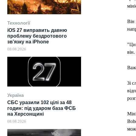
міні
Він 
Технології
напр
iOS 27 виправить давню
проблему бездротового
зв’язку на iPhone
"Ци
08.08.2026
він.
Важ
Зі с
від
Україна
роз
СБС уразили 102 цілі за 48
годин: під ударом база ФСБ
Міні
на Херсонщині
Boho
08.08.2026
можу