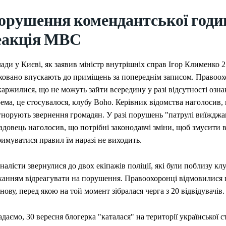
орушення комендантської годи
еакція МВС
ади у Києві, як заявив міністр внутрішніх справ Ігор Клименко 2
ховано впускають до приміщень за попереднім записом. Правоох
аржилися, що не можуть зайти всередину у разі відсутності озн
ема, це стосувалося, клубу Boho. Керівник відомства наголосив,
гнорують звернення громадян. У разі порушень "патрулі виїжджа
довець наголосив, що потрібні законодавчі зміни, щоб змусити 
имуватися правил їм наразі не виходить.
алісти звернулися до двох екіпажів поліції, які були поблизу клу
ханням відреагувати на порушення. Правоохоронці відмовилися 
нову, перед якою на той момент зібралася черга з 20 відвідувачів.
даємо, 30 вересня блогерка "каталася" на території української с