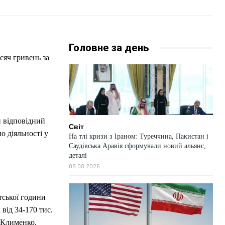
Головне за день
сяч гривень за
и відповідний
Світ
о діяльності у
На тлі кризи з Іраном: Туреччина, Пакистан і
Саудівська Аравія сформували новий альянс,
деталі
08.08.2026
тської години
від 34-170 тис.
р Клименко,