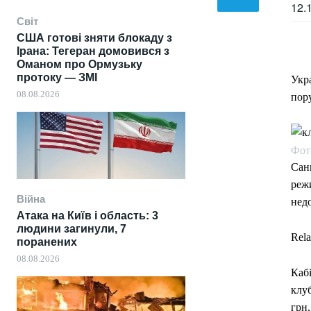
12.
Світ
США готові зняти блокаду з
Ірана: Тегеран домовився з
Оманом про Ормузьку
протоку — ЗМІ
Укр
08.08.2026
пор
Фот
Санк
режи
Війна
нед
Атака на Київ і область: 3
людини загинули, 7
Rela
поранених
08.08.2026
Каб
клуб
грн,