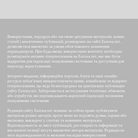
EUROUA
Використання, передрук або часткове цитування матеріалів, новин,
статей і аналітичних публікацій, розміщених на сайті Euroua.net,
дозволяється виключно за умови обов’язкового зазначення
першоджерела. При будь-якому використанні контенту необхідно
розміщувати активне гіперпосилання на Euroua.net, яке має бути
відкритим для індексації пошуковими системами та доступним для
переходу користувачами.
Інтернет-видання, інформаційні портали, блоги та інші онлайн-
ресурси зобов’язані використовувати пряме, клікабельне та відкрите
гіперпосилання, що веде безпосередньо на оригінальну публікацію
сайту Euroua.net. Забороняється застосування технічних обмежень
або атрибутів, які перешкоджають коректній індексації посилання
пошуковими системами.
Редакція сайту Euroua.net залишає за собою право публікувати
матеріали різних авторів, проте може не поділяти думки, оцінки або
висновки, викладені у статтях та новинних матеріалах.
Відповідальність за зміст публікацій, достовірність інформації та
висловлені позиції несуть виключно автори матеріалів. Редакція не
несе відповідальності за можливі наслідки використання