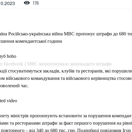
10.2023
176
аїна Російсько-українська війна МВС пропонує штрафи до 680 ти
ушення комендантської години
о: Facebook | МВС запропонувало запровадити штрафи
ції стосуватимуться закладів, клубів та ресторанів, які порушил
м військового командування та військового керівництва стосовн
озволений час.
ted video
інету міністрів пропоннують встановити за порушення комендан
ами та ресторанами штрафи за факт першого порушення на рівні 
 повторного – від 340 до 680 тис. грн. Подробиці повідомив Іго