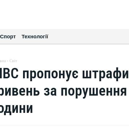
Спорт
Технології
вна
Світ
ВС пропонує штрафи 
ривень за порушення
одини