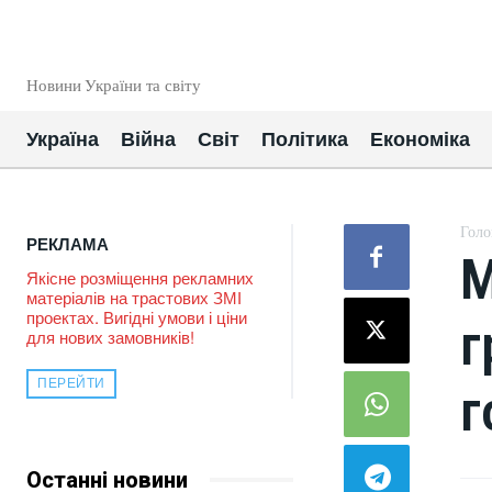
EUROUA
Новини України та світу
Україна
Війна
Світ
Політика
Економіка
Голо
РЕКЛАМА
М
Якісне розміщення рекламних
матеріалів на трастових ЗМІ
проектах. Вигідні умови і ціни
г
для нових замовників!
ПЕРЕЙТИ
г
Останні новини