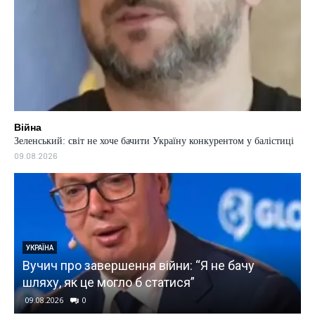
Війна
Зеленський: світ не хоче бачити Україну конкурентом у балістиці
09.08.2026
УКРАЇНА
“Я просто бачив ситуацію я
війни: “Я не бачу
Anduril про вторгнення Росії
татися”
гонку дронів з Китаєм
09.08.2026
0