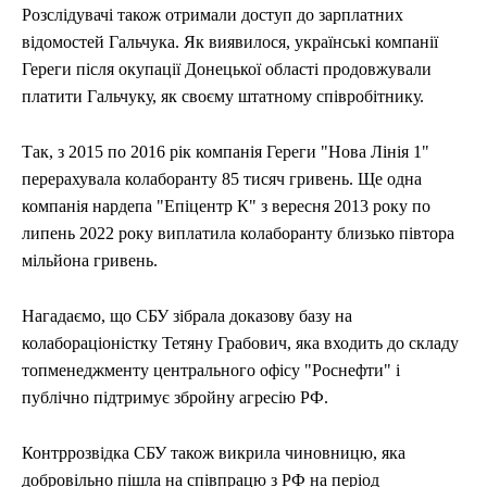
Розслідувачі також отримали доступ до зарплатних
відомостей Гальчука. Як виявилося, українські компанії
Гереги після окупації Донецької області продовжували
платити Гальчуку, як своєму штатному співробітнику.
Так, з 2015 по 2016 рік компанія Гереги "Нова Лінія 1"
перерахувала колаборанту 85 тисяч гривень. Ще одна
компанія нардепа "Епіцентр К" з вересня 2013 року по
липень 2022 року виплатила колаборанту близько півтора
мільйона гривень.
Нагадаємо, що СБУ зібрала доказову базу на
колабораціоністку Тетяну Грабович, яка входить до складу
топменеджменту центрального офісу "Роснефти" і
публічно підтримує збройну агресію РФ.
Контррозвідка СБУ також викрила чиновницю, яка
добровільно пішла на співпрацю з РФ на період