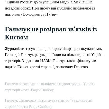
"Единая Россия" до окупаційної влади в Макіївці на
псевдовиборах. При цьому він публічно висловлював
підтримку Володимиру Путіну.
Гальчук не розірвав зв'язків із
Києвом
Журналісти з'ясували, що попри співпрацю з окупантами,
Геннадій Гальчук регулярно їздив на підконтрольні Україні
території. За даними НАЗК, Гальчук також фінансував
партію "За конкретні справи", засновану Герегою.
Гальчук багаторазово відвідував підконтрольні Україні
території Фото: Радіо Свобода
Гальчук фінансово підтримував партію "За конкретні
справи" Фото: Радіо Свобода