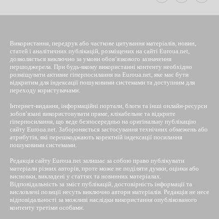
Використання, передрук або часткове цитування матеріалів, новин,
статей і аналітичних публікацій, розміщених на сайті Euroua.net,
дозволяється виключно за умови обов’язкового зазначення
першоджерела. При будь-якому використанні контенту необхідно
розміщувати активне гіперпосилання на Euroua.net, яке має бути
відкритим для індексації пошуковими системами та доступним для
переходу користувачами.
Інтернет-видання, інформаційні портали, блоги та інші онлайн-ресурси
зобов’язані використовувати пряме, клікабельне та відкрите
гіперпосилання, що веде безпосередньо на оригінальну публікацію
сайту Euroua.net. Забороняється застосування технічних обмежень або
атрибутів, які перешкоджають коректній індексації посилання
пошуковими системами.
Редакція сайту Euroua.net залишає за собою право публікувати
матеріали різних авторів, проте може не поділяти думки, оцінки або
висновки, викладені у статтях та новинних матеріалах.
Відповідальність за зміст публікацій, достовірність інформації та
висловлені позиції несуть виключно автори матеріалів. Редакція не несе
відповідальності за можливі наслідки використання опублікованого
контенту третіми особами.