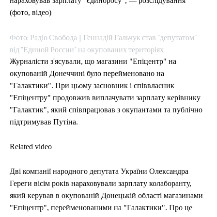
СПОРТ
СПОРТ
ТЕХНОЛОГІЇ
ТЕХНОЛОГІЇ
нараховував зарплату "єдиноросу", — розслідування
УКРАЇНА
УКРАЇНА
ВІЙНА
ВІЙНА
СВІТ
СВІТ
ПОЛІТИКА
ПОЛІТИКА
ЕКОНОМІКА
ЕКОНОМІКА
СПОРТ
СПОРТ
ТЕХНОЛОГІЇ
ТЕХНОЛОГІЇ
(фото, відео)
Фото: Радіо Свобода | Геннадій Гальчук став "депутатом"
від "Единой России" на окупованих територіях
Журналісти з'ясували, що магазини "Епіцентр" на
окупованій Донеччині було перейменовано на
"Галактики". При цьому засновник і співвласник
"Епіцентру" продовжив виплачувати зарплату керівнику
"Галактик", який співпрацював з окупантами та публічно
підтримував Путіна.
Related video
Дві компанії народного депутата України Олександра
Гереги вісім років нараховували зарплату колаборанту,
який керував в окупованій Донецькій області магазинами
"Епіцентр", перейменованими на "Галактики". Про це