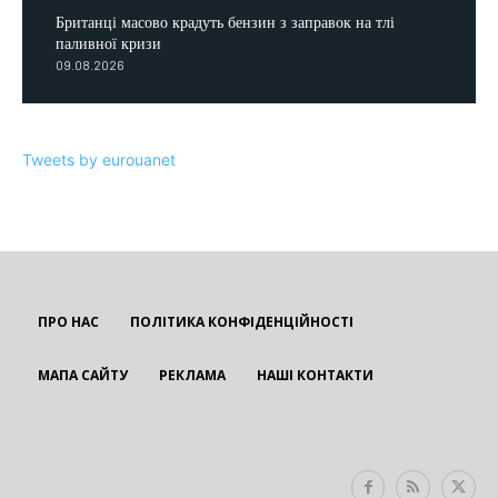
Британці масово крадуть бензин з заправок на тлі
паливної кризи
09.08.2026
Tweets by eurouanet
ПРО НАС
ПОЛІТИКА КОНФІДЕНЦІЙНОСТІ
МАПА САЙТУ
РЕКЛАМА
НАШІ КОНТАКТИ
EUROUA