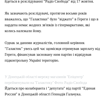
йдеться в розслідуванні "Радіо Свобода" від 17 жовтня.
Як зазначають розслідувачі, протягом восьми років
вважалось, що "Галактики" було "віджато" в Гереги і що в
нардепа немає жодних зв'язків із гіпермаркетами, які
колись належали йому.
Однак за даними журналістів, головний керівник
"Галактик" увесь цей час щомісяця отримував зарплату від
Гереги, фінансував засновану ним партію і відвідував
підконтрольну Україні територію.
У Донецькій області мережу магазинів "Епіцентр"
перейменували на "Галактику" Фото: Радіо Свобода
Йдеться про колаборанта і "депутата" від партії "Единая
Россия" в Донецькій області Геннадія Гальчука.