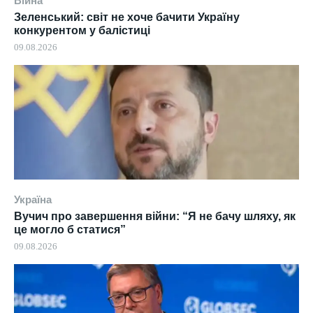
Війна
Зеленський: світ не хоче бачити Україну
конкурентом у балістиці
09.08.2026
Україна
Вучич про завершення війни: “Я не бачу шляху, як
це могло б статися”
09.08.2026