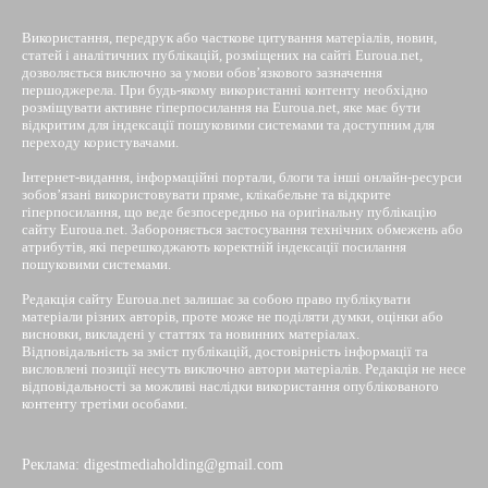
Використання, передрук або часткове цитування матеріалів, новин,
статей і аналітичних публікацій, розміщених на сайті Euroua.net,
дозволяється виключно за умови обов’язкового зазначення
першоджерела. При будь-якому використанні контенту необхідно
розміщувати активне гіперпосилання на Euroua.net, яке має бути
відкритим для індексації пошуковими системами та доступним для
переходу користувачами.
Інтернет-видання, інформаційні портали, блоги та інші онлайн-ресурси
зобов’язані використовувати пряме, клікабельне та відкрите
гіперпосилання, що веде безпосередньо на оригінальну публікацію
сайту Euroua.net. Забороняється застосування технічних обмежень або
атрибутів, які перешкоджають коректній індексації посилання
пошуковими системами.
Редакція сайту Euroua.net залишає за собою право публікувати
матеріали різних авторів, проте може не поділяти думки, оцінки або
висновки, викладені у статтях та новинних матеріалах.
Відповідальність за зміст публікацій, достовірність інформації та
висловлені позиції несуть виключно автори матеріалів. Редакція не несе
відповідальності за можливі наслідки використання опублікованого
контенту третіми особами.
Реклама: digestmediaholding@gmail.com