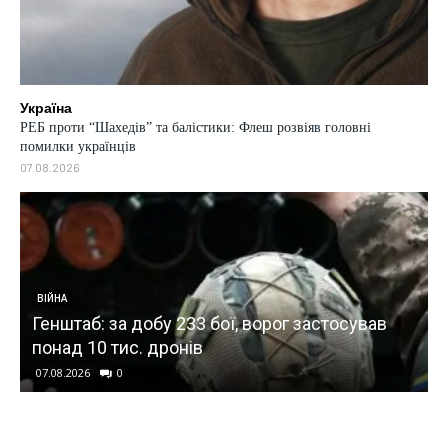
Україна
РЕБ проти “Шахедів” та балістики: Флеш розвіяв головні
помилки українців
07.08.2026
ВІЙНА
рф здійснила одну з наймасованіших атак на
"Укрнафту", пошкоджено сім об’єктів
видобутку
07.08.2026
0