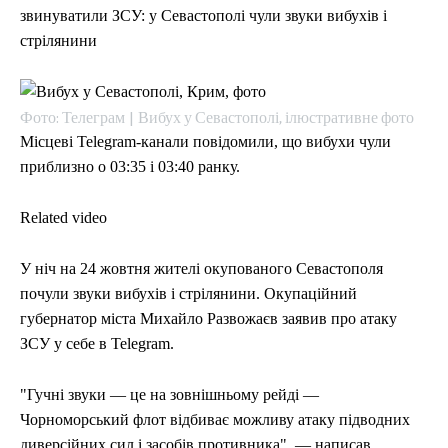
звинуватили ЗСУ: у Севастополі чули звуки вибухів і
стрілянини
Фото: Телеграм | Вибух у Севастополі, ілюстративне фото
Місцеві Telegram-канали повідомили, що вибухи чули
приблизно о 03:35 і 03:40 ранку.
Related video
У ніч на 24 жовтня жителі окупованого Севастополя
почули звуки вибухів і стрілянини. Окупаційний
губернатор міста Михайло Развожаєв заявив про атаку
ЗСУ у себе в Telegram.
"Гучні звуки — це на зовнішньому рейді —
Чорноморський флот відбиває можливу атаку підводних
диверсійних сил і засобів противника", — написав