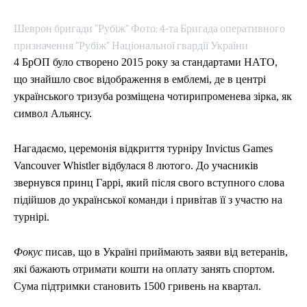
Шеврон бригади "Рубіж" Фото: 4-та Бригада оперативного
призначення "Рубіж" Національної гвардії України
4 БрОП було створено 2015 року за стандартами НАТО,
що знайшло своє відображення в емблемі, де в центрі
українського тризуба розміщена чотирипроменева зірка, як
символ Альянсу.
Нагадаємо, церемонія відкриття турніру Invictus Games
Vancouver Whistler відбулася 8 лютого. До учасників
звернувся принц Гаррі, який після свого вступного слова
підійшов до української команди і привітав її з участю на
турнірі.
Фокус
писав, що в Україні приймають заяви від ветеранів,
які бажають отримати кошти на оплату занять спортом.
Сума підтримки становить 1500 гривень на квартал.