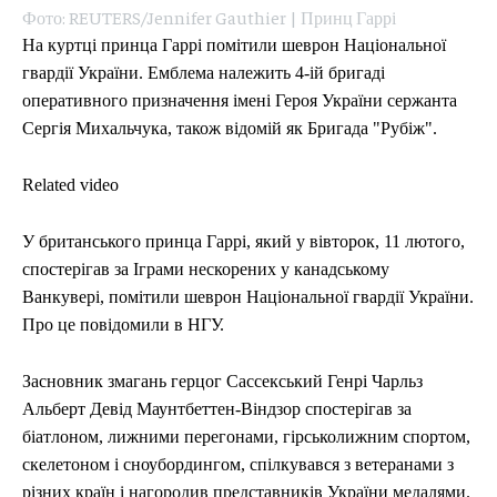
Фото: REUTERS/Jennifer Gauthier | Принц Гаррі
На куртці принца Гаррі помітили шеврон Національної
гвардії України. Емблема належить 4-ій бригаді
оперативного призначення імені Героя України сержанта
Сергія Михальчука, також відомій як Бригада "Рубіж".
Related video
У британського принца Гаррі, який у вівторок, 11 лютого,
спостерігав за Іграми нескорених у канадському
Ванкувері, помітили шеврон Національної гвардії України.
Про це повідомили в НГУ.
Засновник змагань герцог Сассекський Генрі Чарльз
Альберт Девід Маунтбеттен-Віндзор спостерігав за
біатлоном, лижними перегонами, гірськолижним спортом,
скелетоном і сноубордингом, спілкувався з ветеранами з
різних країн і нагородив представників України медалями.