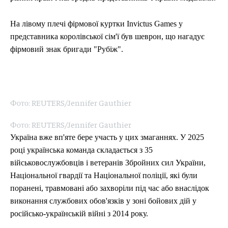
На лівому плечі фірмової куртки Invictus Games у
представника королівської сім'ї був шеврон, що нагадує
фірмовий знак бригади "Рубіж".
Фото: REUTERS/Jennifer Gauthier
Фото: REUTERS/Jennifer Gauthier
Україна вже вп'яте бере участь у цих змаганнях. У 2025
році українська команда складається з 35
військовослужбовців і ветеранів Збройних сил України,
Національної гвардії та Національної поліції, які були
поранені, травмовані або захворіли під час або внаслідок
виконання службових обов'язків у зоні бойових дій у
російсько-українській війні з 2014 року.