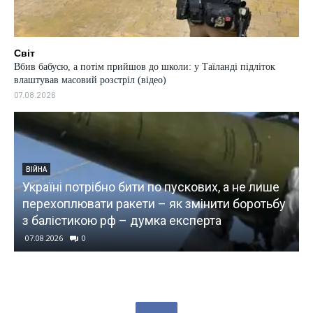
Світ
Вбив бабусю, а потім прийшов до школи: у Таїланді підліток
влаштував масовий розстріл (відео)
07.08.2026
ні потрібно бити по пускових, а не лише
ВІЙНА
хоплювати ракети – як змінити боротьбу
Поїзди у 
лістикою рф – думка експерта
через уда
026
0
07.08.2026