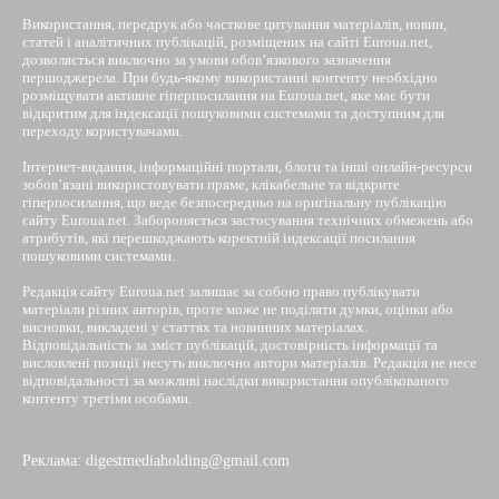
Використання, передрук або часткове цитування матеріалів, новин,
статей і аналітичних публікацій, розміщених на сайті Euroua.net,
дозволяється виключно за умови обов’язкового зазначення
першоджерела. При будь-якому використанні контенту необхідно
розміщувати активне гіперпосилання на Euroua.net, яке має бути
відкритим для індексації пошуковими системами та доступним для
переходу користувачами.
Інтернет-видання, інформаційні портали, блоги та інші онлайн-ресурси
зобов’язані використовувати пряме, клікабельне та відкрите
гіперпосилання, що веде безпосередньо на оригінальну публікацію
сайту Euroua.net. Забороняється застосування технічних обмежень або
атрибутів, які перешкоджають коректній індексації посилання
пошуковими системами.
Редакція сайту Euroua.net залишає за собою право публікувати
матеріали різних авторів, проте може не поділяти думки, оцінки або
висновки, викладені у статтях та новинних матеріалах.
Відповідальність за зміст публікацій, достовірність інформації та
висловлені позиції несуть виключно автори матеріалів. Редакція не несе
відповідальності за можливі наслідки використання опублікованого
контенту третіми особами.
Реклама: digestmediaholding@gmail.com