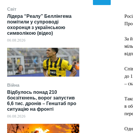
Світ
Лідера “Реалу” Беллінгема
Росі
помітили у супроводі
Про 
охоронця з українською
символікою (відео)
За 
06.08.2026
міль
відп
Спів
до 
– ск
Війна
Відбулось понад 210
боєзіткнень, ворог запустив
Тако
6,6 тис. дронів – Генштаб про
в об
ситуацію на фронті
пере
06.08.2026
Одна