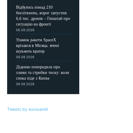
Відбулось понад 210
боєзіткнень, ворог запустив
6,6 тис. дронів – Генштаб про
ситуацію на фронті
06.08.2026
Уламок ракети SpaceX
врізався в Місяць: вчені
шукають кратер
06.08.2026
Діденко попередила про
зливи та стрибки тиску: коли
спека піде з Києва
06.08.2026
Tweets by eurouanet