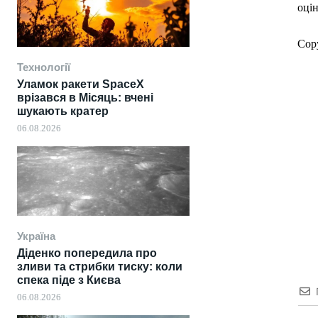
оцін
Cop
Технології
Уламок ракети SpaceX
врізався в Місяць: вчені
шукають кратер
06.08.2026
Україна
Діденко попередила про
зливи та стрибки тиску: коли
спека піде з Києва
06.08.2026