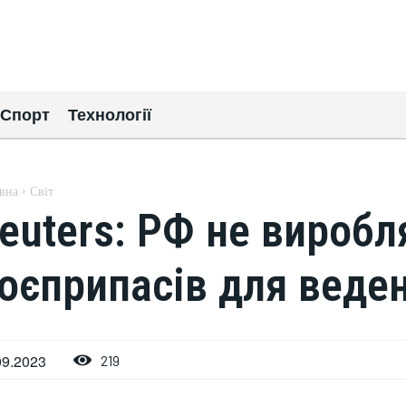
Спорт
Технології
вна
Світ
euters: РФ не виробл
оєприпасів для веден
09.2023
219