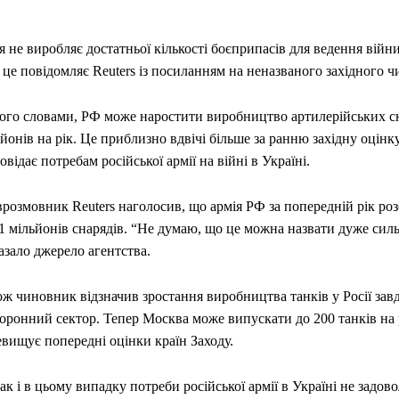
я не виробляє достатньої кількості боєприпасів для ведення війн
це повідомляє Reuters із посиланням на неназваного західного 
його словами, РФ може наростити виробництво артилерійських сн
йонів на рік. Це приблизно вдвічі більше за ранню західну оцінку
овідає потребам російської армії на війні в Україні.
розмовник Reuters наголосив, що армія РФ за попередній рік розс
11 мільйонів снарядів. “Не думаю, що це можна назвати дуже сил
азало джерело агентства.
ж чиновник відзначив зростання виробництва танків у Росії зав
оронний сектор. Тепер Москва може випускати до 200 танків на р
вищує попередні оцінки країн Заходу.
к і в цьому випадку потреби російської армії в Україні не задов