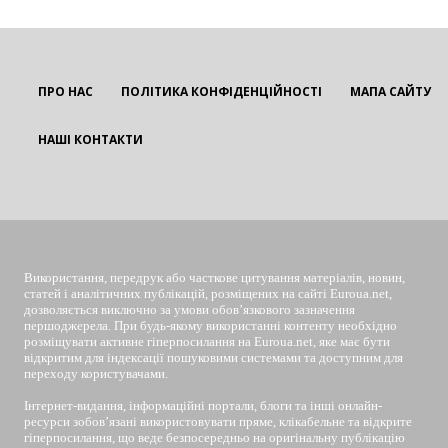
ПРО НАС
ПОЛІТИКА КОНФІДЕНЦІЙНОСТІ
МАПА САЙТУ
НАШІ КОНТАКТИ
EUROUA
Використання, передрук або часткове цитування матеріалів, новин,
статей і аналітичних публікацій, розміщених на сайті Euroua.net,
дозволяється виключно за умови обов’язкового зазначення
першоджерела. При будь-якому використанні контенту необхідно
розміщувати активне гіперпосилання на Euroua.net, яке має бути
відкритим для індексації пошуковими системами та доступним для
переходу користувачами.
Інтернет-видання, інформаційні портали, блоги та інші онлайн-
ресурси зобов’язані використовувати пряме, клікабельне та відкрите
гіперпосилання, що веде безпосередньо на оригінальну публікацію