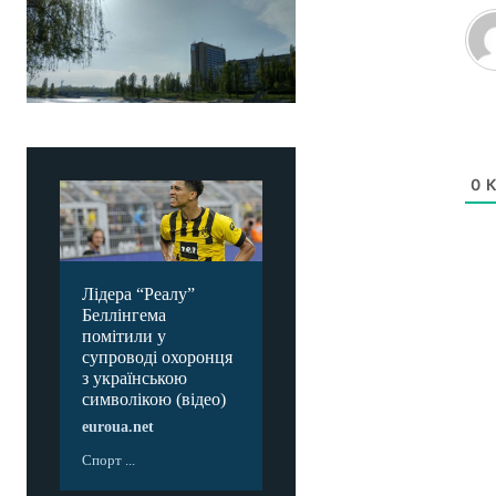
0
К
Лідера “Реалу”
Беллінгема
помітили у
супроводі охоронця
з українською
символікою (відео)
euroua.net
Спорт ...