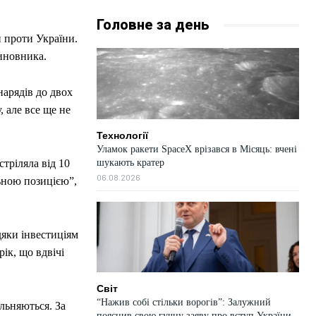
Головне за день
и проти України.
чиновника.
арядів до двох
, але все ще не
Технології
Уламок ракети SpaceX врізався в Місяць: вчені
шукають кратер
тріляла від 10
06.08.2026
ьною позицією”,
дяки інвестиціям
ік, що вдвічі
Світ
“Нажив собі стільки ворогів”: Залужний
ольняються. За
пояснив свою гучну заяву про вступ України