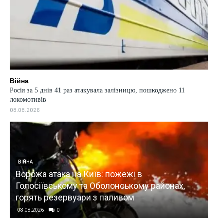
Війна
Росія за 5 днів 41 раз атакувала залізницю, пошкоджено 11
локомотивів
08.08.2026
ВІЙНА
Ворожа атака на Київ: пожежі в
Голосіївському та Оболонському районах,
в
горять резервуари з паливом
08.08.2026
0