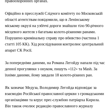
правоохоронних органах.
Офіційно в пресслужбі Слідчого комітету по Московській
області агентствам повідомили, що в Ленінському
міському окрузі на узбіччі дороги знайшли тіло 90-річного
місцевого жителя з багатьма колото-різаними ранами.
Порушено кримінальну справу про вбивство (частина 1
статті 105 КК). Хід розслідування контролює центральний
апарат СК Росії.
За попередніми даними, на Романа Легойду напали під час
денної прогулянки з онуком, пишуть «112» та Mash. За
їхніми даними, йому завдали 18 колото-різаних ран.
Як зазначає Медуза, Володимир Легойда відповідає за
взаємодію Російської православної церкви з громадськими
організаціями та керує прес-службою патріарха Кирила.
Він також очолює редакцію православного журналу