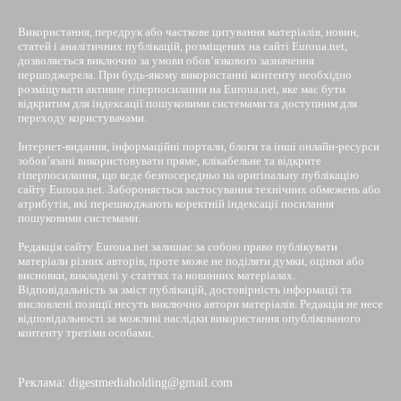
Використання, передрук або часткове цитування матеріалів, новин,
статей і аналітичних публікацій, розміщених на сайті Euroua.net,
дозволяється виключно за умови обов’язкового зазначення
першоджерела. При будь-якому використанні контенту необхідно
розміщувати активне гіперпосилання на Euroua.net, яке має бути
відкритим для індексації пошуковими системами та доступним для
переходу користувачами.
Інтернет-видання, інформаційні портали, блоги та інші онлайн-ресурси
зобов’язані використовувати пряме, клікабельне та відкрите
гіперпосилання, що веде безпосередньо на оригінальну публікацію
сайту Euroua.net. Забороняється застосування технічних обмежень або
атрибутів, які перешкоджають коректній індексації посилання
пошуковими системами.
Редакція сайту Euroua.net залишає за собою право публікувати
матеріали різних авторів, проте може не поділяти думки, оцінки або
висновки, викладені у статтях та новинних матеріалах.
Відповідальність за зміст публікацій, достовірність інформації та
висловлені позиції несуть виключно автори матеріалів. Редакція не несе
відповідальності за можливі наслідки використання опублікованого
контенту третіми особами.
Реклама: digestmediaholding@gmail.com