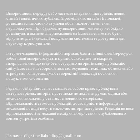
Використання, передрук або часткове цитування матеріалів, новин,
статей і аналітичних публікацій, розміщених на сайті Euroua.net,
дозволяється виключно за умови обов’язкового зазначення
першоджерела. При будь-якому використанні контенту необхідно
розміщувати активне гіперпосилання на Euroua.net, яке має бути
відкритим для індексації пошуковими системами та доступним для
переходу користувачами.
Інтернет-видання, інформаційні портали, блоги та інші онлайн-ресурси
зобов’язані використовувати пряме, клікабельне та відкрите
гіперпосилання, що веде безпосередньо на оригінальну публікацію
сайту Euroua.net. Забороняється застосування технічних обмежень або
атрибутів, які перешкоджають коректній індексації посилання
пошуковими системами.
Редакція сайту Euroua.net залишає за собою право публікувати
матеріали різних авторів, проте може не поділяти думки, оцінки або
висновки, викладені у статтях та новинних матеріалах.
Відповідальність за зміст публікацій, достовірність інформації та
висловлені позиції несуть виключно автори матеріалів. Редакція не несе
відповідальності за можливі наслідки використання опублікованого
контенту третіми особами.
Реклама: digestmediaholding@gmail.com