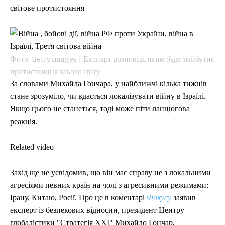
ЕКОНОМІКА
ЕКОНОМІКА
СПОРТ
СПОРТ
ТЕХНОЛОГІЇ
ТЕХНОЛОГІЇ
світове протистояння
Фото: Getty Images | Експерт розповіді, яким буде майбутнє
протистояння всього світу
За словами Михайла Гончара, у найближчі кілька тижнів
стане зрозуміло, чи вдасться локалізувати війну в Ізраїлі.
Якщо цього не станеться, тоді може піти ланцюгова
реакція.
Related video
Захід ще не усвідомив, що він має справу не з локальними
агресіями певних країн на чолі з агресивними режимами:
Ірану, Китаю, Росії. Про це в коментарі
Фокусу
заявив
експерт із безпекових відносин, президент Центру
глобалістики "Стратегія ХХI" Михайло Гончар,