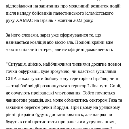
відповідаючи на запитання про можливий розвиток подій
після нападу бойовиків палестинського ісламістського
руху ХАМАС на Ізраїль 7 жовтня 2023 року.
За його словами, зараз уже сформувалися те, що
називається коаліція або віссю зла. Подібні країни вже
мають спільний інтерес, але не офіційні домовленості.
"Ситуація, дійсно, найближчими тижнями досягне повної
точки біфуркації, буде зрозуміло, чи вдасться зусиллями
США локалізувати бойову зону територією Ізраїлю, чи ні
— тоді бойові дії розпочнуться з території Лівану та Сирії,
де орудують проіранські угруповання. Тобто почнеться
ланцюгова реакція, яка може обмежитись сектором Газа та
західним берегом річки Йордан. При цьому на урядовому
рівні ці країни будуть дистанціюватись, але навряд чи
будуть в силі протистояти проіранським угрупованням,
оскільки вони будуть отримувати вказівки з території