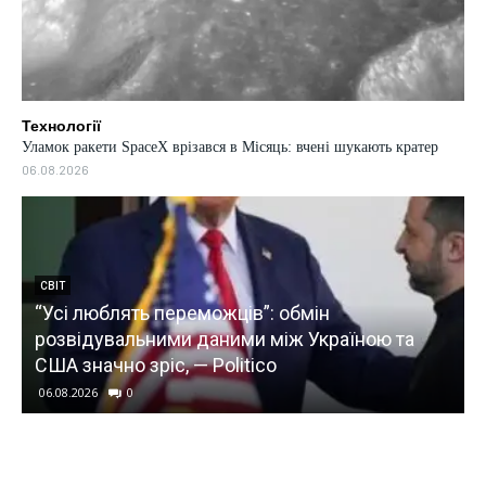
Технології
Уламок ракети SpaceX врізався в Місяць: вчені шукають кратер
06.08.2026
ТЕХНОЛОГІЇ
 та
Західна дієта може сприяти раку кишечника
через бактерії: вчені знайшли новий механі
06.08.2026
0