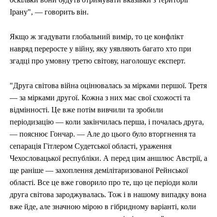
Ірану", — говорить він.
Якщо ж згадувати глобальний вимір, то це конфлікт
навряд переросте у війну, яку уявляють багато хто при
згадці про умовну третю світову, наголошує експерт.
"Друга світова війна оцінювалась за мірками першої. Третя
— за мірками другої. Кожна з них має свої схожості та
відмінності. Це вже потім вивчили та зробили
періодизацію — коли закінчилась перша, і почалась друга,
— пояснює Гончар. — Але до цього було вторгнення та
сепарація Гітлером Судетської області, ураження
Чехословацької республіки. А перед цим аншлюс Австрії, а
ще раніше — захоплення демілітаризованої Рейнської
області. Все це вже говорило про те, що це періоди коли
друга світова зароджувалась. Тож і в нашому випадку вона
вже йде, але значною мірою в гібридному варіанті, коли