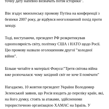
точну дату напевно визначать потім історики".
Він згадує мюнхенську промову Путіна на конференції з
безпеки 2007 року, де відбувся неоголошений похід проти
заходу.
Тоді, виступаючи, президент РФ розкритикував
однополярність світу, політику США і НАТО щодо Росії.
Цю промову назвали оголошенням другої "холодної
війни".
Більше читайте в матеріалі
Фокуса
:"Третя світова війна
вже розпочалася: чому західний світ не хоче її помічати"
Нагадаємо, 10 жовтня президент України Володимир
Зеленський заявив, що Росія входить до переліку країн, які,
на його думку, стоять за атаками, здійсненими
терористичною організацією ХАМАС на Ізраїль. У