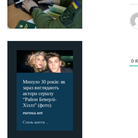
0
К
Минуло 30 років: як
зараз виглядають
актори серіалу
“Район Беверлі-
Хіллз” (фото)
euroua.net
Стиль життя ...