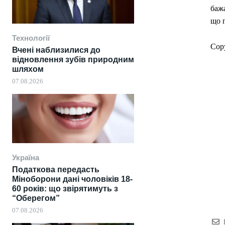
бажа
що 
Технології
Cop
Вчені наблизилися до
відновлення зубів природним
шляхом
07.08.2026
Україна
Податкова передасть
Міноборони дані чоловіків 18-
60 років: що звірятимуть з
“Оберегом”
07.08.2026