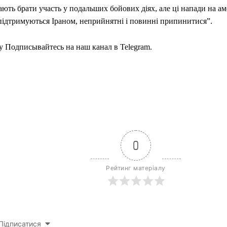
ють брати участь у подальших бойових діях, але ці напади на ам
підтримуються Іраном, неприйнятні і повинні припинитися”.
y Подписывайтесь на наш канал в Telegram.
0
Рейтинг матеріалу
Підписатися