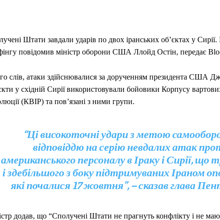
учені Штати завдали ударів по двох іранських об’єктах у Сирії. 
фінгу повідомив міністр оборони США Ллойд Остін, передає Blo
ого слів, атаки здійснювалися за дорученням президента США Дж
єкти у східній Сирії використовували бойовики Корпусу вартових
люції (КВІР) та пов’язані з ними групи.
“Ці високоточні удари з метою самооборо
відповіддю на серію невдалих атак про
американського персоналу в Іраку і Сирії, що
і здебільшого з боку підтримуваних Іраном оп
які почалися 17 жовтня”, – сказав глава Пен
стр додав, що “Сполучені Штати не прагнуть конфлікту і не мают