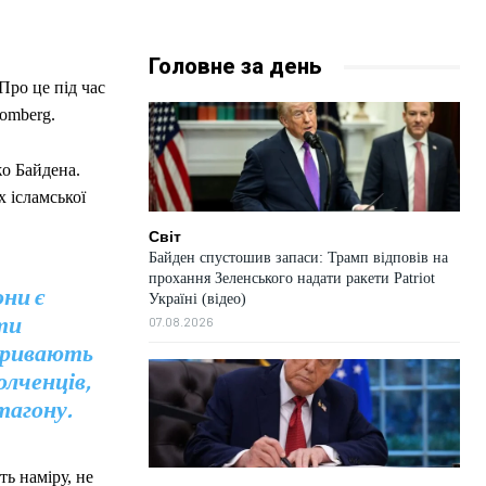
Головне за день
Про це під час
omberg.
о Байдена.
 ісламської
Світ
Байден спустошив запаси: Трамп відповів на
прохання Зеленського надати ракети Patriot
ни є
Україні (відео)
ти
07.08.2026
 тривають
олченців,
тагону.
ь наміру, не