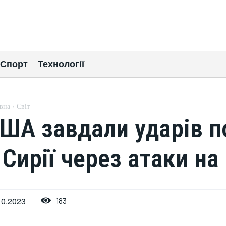
Спорт
Технології
вна
Світ
ША завдали ударів по
 Сирії через атаки н
10.2023
183