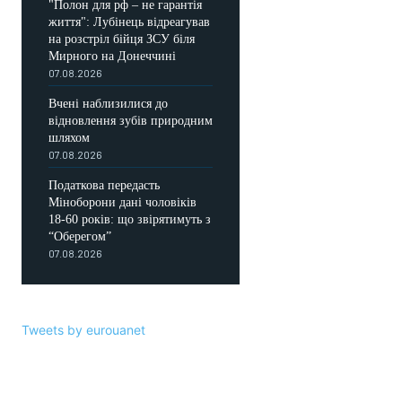
"Полон для рф – не гарантія
життя": Лубінець відреагував
на розстріл бійця ЗСУ біля
Мирного на Донеччині
07.08.2026
Вчені наблизилися до
відновлення зубів природним
шляхом
07.08.2026
Податкова передасть
Міноборони дані чоловіків
18-60 років: що звірятимуть з
“Оберегом”
07.08.2026
Tweets by eurouanet