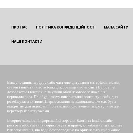
ПРО НАС
ПОЛІТИКА КОНФІДЕНЦІЙНОСТІ
МАПА САЙТУ
НАШІ КОНТАКТИ
EUROUA
Використання, передрук або часткове цитування матеріалів, новин,
статей і аналітичних публікацій, розміщених на сайті Euroua.net,
дозволяється виключно за умови обов’язкового зазначення
першоджерела. При будь-якому використанні контенту необхідно
розміщувати активне гіперпосилання на Euroua.net, яке має бути
відкритим для індексації пошуковими системами та доступним для
переходу користувачами.
Інтернет-видання, інформаційні портали, блоги та інші онлайн-
ресурси зобов’язані використовувати пряме, клікабельне та відкрите
гіперпосилання, що веде безпосередньо на оригінальну публікацію