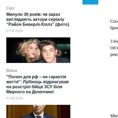
Світ
Минуло 30 років: як зараз
виглядають актори серіалу
Спол
“Район Беверлі-Хіллз” (фото)
бри
07.08.2026
З й
Об’
рево
Війна
"Полон для рф – не гарантія
життя": Лубінець відреагував
на розстріл бійця ЗСУ біля
Мирного на Донеччині
07.08.2026
Міні