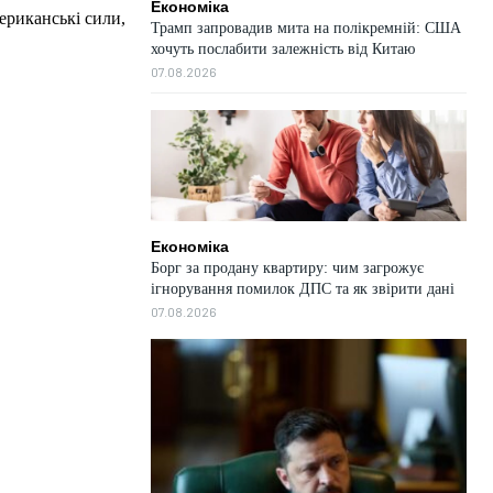
Економіка
ериканські сили,
Трамп запровадив мита на полікремній: США
хочуть послабити залежність від Китаю
07.08.2026
Економіка
Борг за продану квартиру: чим загрожує
ігнорування помилок ДПС та як звірити дані
07.08.2026