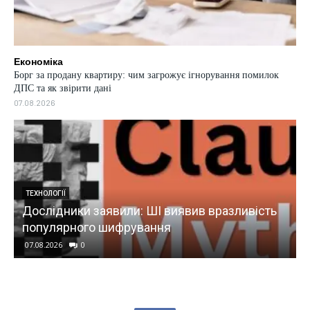
Економіка
Борг за продану квартиру: чим загрожує ігнорування помилок
ДПС та як звірити дані
07.08.2026
ТЕХНОЛОГІЇ
и
Дослідники заявили: ШІ виявив вразливість
популярного шифрування
07.08.2026
0