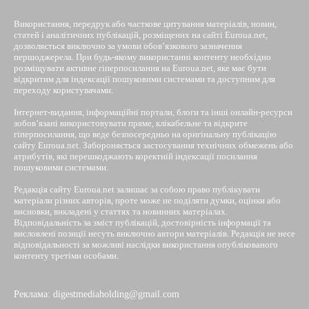
Використання, передрук або часткове цитування матеріалів, новин,
статей і аналітичних публікацій, розміщених на сайті Euroua.net,
дозволяється виключно за умови обов’язкового зазначення
першоджерела. При будь-якому використанні контенту необхідно
розміщувати активне гіперпосилання на Euroua.net, яке має бути
відкритим для індексації пошуковими системами та доступним для
переходу користувачами.
Інтернет-видання, інформаційні портали, блоги та інші онлайн-ресурси
зобов’язані використовувати пряме, клікабельне та відкрите
гіперпосилання, що веде безпосередньо на оригінальну публікацію
сайту Euroua.net. Забороняється застосування технічних обмежень або
атрибутів, які перешкоджають коректній індексації посилання
пошуковими системами.
Редакція сайту Euroua.net залишає за собою право публікувати
матеріали різних авторів, проте може не поділяти думки, оцінки або
висновки, викладені у статтях та новинних матеріалах.
Відповідальність за зміст публікацій, достовірність інформації та
висловлені позиції несуть виключно автори матеріалів. Редакція не несе
відповідальності за можливі наслідки використання опублікованого
контенту третіми особами.
Реклама: digestmediaholding@gmail.com