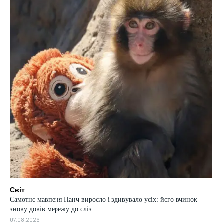
Світ
Самотнє мавпеня Панч виросло і здивувало усіх: його вчинок
знову довів мережу до сліз
07.08.2026