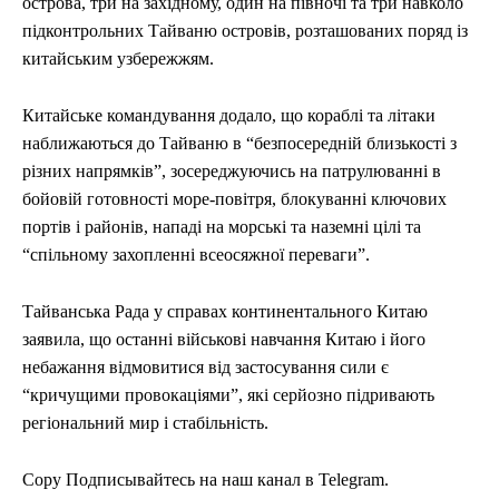
острова, три на західному, один на півночі та три навколо
підконтрольних Тайваню островів, розташованих поряд із
китайським узбережжям.
Китайське командування додало, що кораблі та літаки
наближаються до Тайваню в “безпосередній близькості з
різних напрямків”, зосереджуючись на патрулюванні в
бойовій готовності море-повітря, блокуванні ключових
портів і районів, нападі на морські та наземні цілі та
“спільному захопленні всеосяжної переваги”.
Тайванська Рада у справах континентального Китаю
заявила, що останні військові навчання Китаю і його
небажання відмовитися від застосування сили є
“кричущими провокаціями”, які серйозно підривають
регіональний мир і стабільність.
Copy Подписывайтесь на наш канал в Telegram.