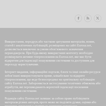
EUROUA
Використання, передрук або часткове цитування матеріалів, новин,
статей і аналітичних публікацій, розміщених на сайті Euroua.net,
дозволяється виключно за умови обов’язкового зазначення
першоджерела. При будь-якому використанні контенту необхідно
розміщувати активне гіперпосилання на Euroua.net, яке має бути
відкритим для індексації пошуковими системами та доступним для
переходу користувачами.
Інтернет-видання, інформаційні портали, блоги та інші онлайн-ресурси
зобов’язані використовувати пряме, клікабельне та відкрите
гіперпосилання, що веде безпосередньо на оригінальну публікацію
сайту Euroua.net. Забороняється застосування технічних обмежень або
атрибутів, які перешкоджають коректній індексації посилання
пошуковими системами.
Редакція сайту Euroua.net залишає за собою право публікувати
матеріали різних авторів, проте може не поділяти думки, оцінки або
висновки, викладені у статтях та новинних матеріалах.