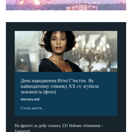
День народження Вітні Гʼюстон. Як
найвидатнішу співачку ХХ ст. згубила
залежність (фото)
euroua.net
Стиль життя ...
На фронті за добу сталось 231 бойове зіткнення –
Генштаб