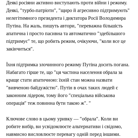
Деякі росіяни активно виступають проти війни і режиму.
Деякі, "турбо-патріоти", "щиро й агресивно підтримують"
нелегітимного президента і диктатора Росії Володимира
Путіна. На жаль, пишуть автори, "переважна більшість
апатична і просто пасивна та автоматично "здебільшого
підтримує" те, що робить режим, очікуючи, "коли все це
закінчиться".
Їхня підтримка злочинного режиму Путіна досить погана.
Набагато гірше те, що "ця частина населення обрала за
краще стати апатичною: їхній стан можна назвати
"вивченою байдужістю". Путін в очах таких людей є
законним лідером, тому його "спеціальна військова
операція" теж повинна бути такою ж". "
Ключове слово в цьому уривку — "обрала". Коли ви
робите вибір, ви усвідомлюєте альтернативи і свідомо,
навмисно висловлюєте перевагу одній перед іншими.