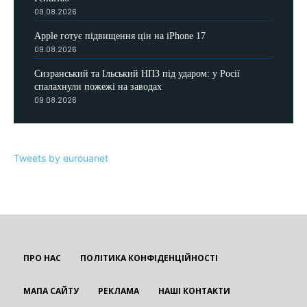
09.08.2026
Apple готує підвищення цін на iPhone 17
09.08.2026
Сизранський та Ільський НПЗ під ударом: у Росії
спалахнули пожежі на заводах
09.08.2026
Tweets by eurouanet
ПРО НАС
ПОЛІТИКА КОНФІДЕНЦІЙНОСТІ
МАПА САЙТУ
РЕКЛАМА
НАШІ КОНТАКТИ