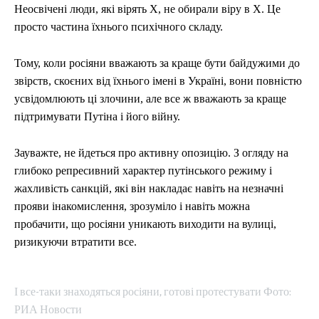
Неосвічені люди, які вірять X, не обирали віру в X. Це
просто частина їхнього психічного складу.
Тому, коли росіяни вважають за краще бути байдужими до
звірств, скоєних від їхнього імені в Україні, вони повністю
усвідомлюють ці злочини, але все ж вважають за краще
підтримувати Путіна і його війну.
Зауважте, не йдеться про активну опозицію. З огляду на
глибоко репресивний характер путінського режиму і
жахливість санкцій, які він накладає навіть на незначні
прояви інакомислення, зрозуміло і навіть можна
пробачити, що росіяни уникають виходити на вулиці,
ризикуючи втратити все.
І все-таки знаходяться росіяни, готові протестувати Фото:
РИА Новости