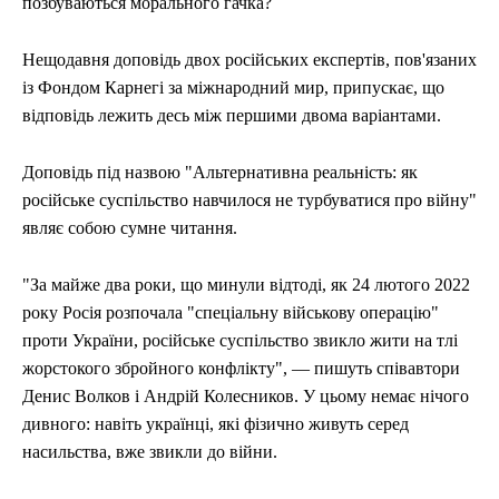
позбуваються морального гачка?
Нещодавня доповідь двох російських експертів, пов'язаних
із Фондом Карнегі за міжнародний мир, припускає, що
відповідь лежить десь між першими двома варіантами.
Доповідь під назвою "Альтернативна реальність: як
російське суспільство навчилося не турбуватися про війну"
являє собою сумне читання.
"За майже два роки, що минули відтоді, як 24 лютого 2022
року Росія розпочала "спеціальну військову операцію"
проти України, російське суспільство звикло жити на тлі
жорстокого збройного конфлікту", — пишуть співавтори
Денис Волков і Андрій Колесников. У цьому немає нічого
дивного: навіть українці, які фізично живуть серед
насильства, вже звикли до війни.