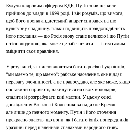
Будучи кадровим офіцером КДБ, Путін знав це, коли
прийшов до влади в 1999 році. І він розумів, що вимога,
щоб його пропагандистський апарат спирався на цю
культурну спадщину, тільки підвищить правдоподібність
його послання — що Росія знову стане великою і що Путін
є тією людиною, яка може це забезпечити — і тим самим
зміцнити своє правління.
У результаті, як висловлюються багато росіян і українців,
"ми маємо те, що маємо": рабське населення, яке віддає
перевагу злочинності, а не правосуддю, але яке може, якщо
обставини сприяють, накинутися на своїх володарів,
спалити й розграбувати їхні маєтки. У цьому сенсі
дослідження Волкова і Колесникова надихне Кремль —
але лише до певного моменту. Путін і його оточення
прекрасно знають, що вони, як і багато їхніх попередників,
уразливі перед шаленими спалахами народного гніву.