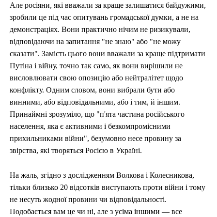
Але росіяни, які вважали за краще залишатися байдужими,
зробили це під час опитувань громадської думки, а не на
демонстраціях. Вони практично нічим не ризикували,
відповідаючи на запитання "не знаю" або "не можу
сказати". Замість цього вони вважали за краще підтримати
Путіна і війну, точно так само, як вони вирішили не
висловлювати свою опозицію або нейтралітет щодо
конфлікту. Одним словом, вони вибрали бути або
винними, або відповідальними, або і тим, й іншим.
Принаймні зрозуміло, що "п'ята частина російського
населення, яка є активними і безкомпромісними
прихильниками війни", безумовно несе провину за
звірства, які творяться Росією в Україні.
На жаль, згідно з дослідженням Волкова і Колесникова,
тільки близько 20 відсотків виступають проти війни і тому
не несуть жодної провини чи відповідальності.
Подобається вам це чи ні, але з усіма іншими — все