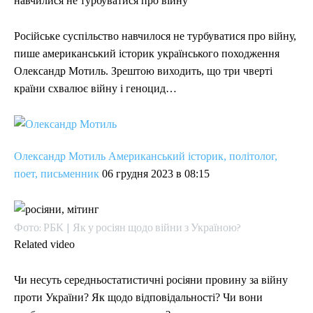
навчилися не турбуватися про війну
УКРАЇНА
УКРАЇНА
ВІЙНА
ВІЙНА
СВІТ
СВІТ
ПОЛІТИКА
ПОЛІТИКА
ЕКОНОМІКА
ЕКОНОМІКА
СПОРТ
СПОРТ
ТЕХНОЛОГІЇ
ТЕХНОЛОГІЇ
УКРАЇНА
УКРАЇНА
ВІЙНА
ВІЙНА
СВІТ
СВІТ
ПОЛІТИКА
ПОЛІТИКА
ЕКОНОМІКА
ЕКОНОМІКА
СПОРТ
СПОРТ
ТЕХНОЛОГІЇ
ТЕХНОЛОГІЇ
Російське суспільство навчилося не турбуватися про війну,
пише американський історик українського походження
Олександр Мотиль. Зрештою виходить, що три чверті
країни схвалює війну і геноцид…
Олександр Мотиль Американський історик, політолог,
поет, письменник
06 грудня 2023 в 08:15
Фото: РБК | Як у росіян щодо війни з Україною?
Related video
Чи несуть середньостатистичні росіяни провину за війну
проти України? Як щодо відповідальності? Чи вони