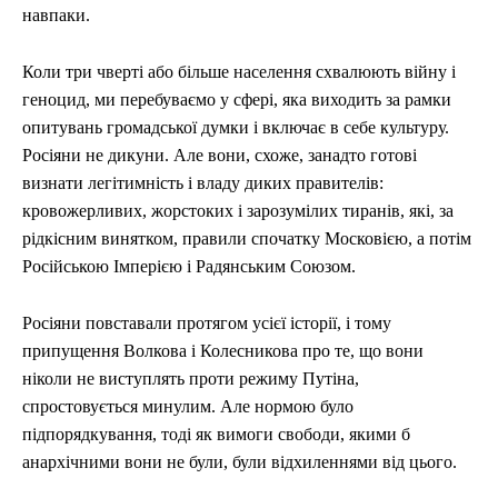
навпаки.
Коли три чверті або більше населення схвалюють війну і
геноцид, ми перебуваємо у сфері, яка виходить за рамки
опитувань громадської думки і включає в себе культуру.
Росіяни не дикуни. Але вони, схоже, занадто готові
визнати легітимність і владу диких правителів:
кровожерливих, жорстоких і зарозумілих тиранів, які, за
рідкісним винятком, правили спочатку Московією, а потім
Російською Імперією і Радянським Союзом.
Росіяни повставали протягом усієї історії, і тому
припущення Волкова і Колесникова про те, що вони
ніколи не виступлять проти режиму Путіна,
спростовується минулим. Але нормою було
підпорядкування, тоді як вимоги свободи, якими б
анархічними вони не були, були відхиленнями від цього.