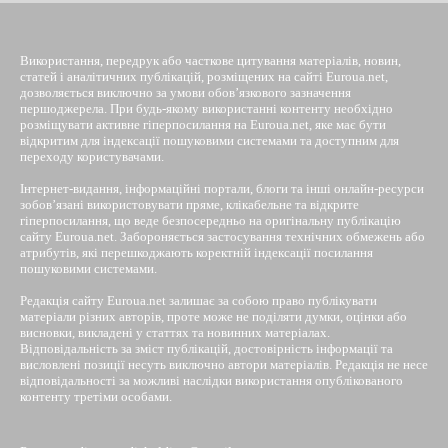
Використання, передрук або часткове цитування матеріалів, новин,
статей і аналітичних публікацій, розміщених на сайті Euroua.net,
дозволяється виключно за умови обов’язкового зазначення
першоджерела. При будь-якому використанні контенту необхідно
розміщувати активне гіперпосилання на Euroua.net, яке має бути
відкритим для індексації пошуковими системами та доступним для
переходу користувачами.
Інтернет-видання, інформаційні портали, блоги та інші онлайн-ресурси
зобов’язані використовувати пряме, клікабельне та відкрите
гіперпосилання, що веде безпосередньо на оригінальну публікацію
сайту Euroua.net. Забороняється застосування технічних обмежень або
атрибутів, які перешкоджають коректній індексації посилання
пошуковими системами.
Редакція сайту Euroua.net залишає за собою право публікувати
матеріали різних авторів, проте може не поділяти думки, оцінки або
висновки, викладені у статтях та новинних матеріалах.
Відповідальність за зміст публікацій, достовірність інформації та
висловлені позиції несуть виключно автори матеріалів. Редакція не несе
відповідальності за можливі наслідки використання опублікованого
контенту третіми особами.