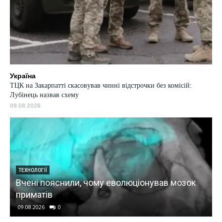
Україна
ТЦК на Закарпатті скасовував чинні відстрочки без комісій:
Лубінець назвав схему
09.08.2026
ТЕХНОЛОГІЇ
Вчені пояснили, чому еволюціонував мозок
приматів
09.08.2026
0