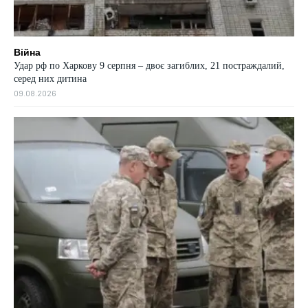
Війна
Удар рф по Харкову 9 серпня – двоє загиблих, 21 постраждалий,
серед них дитина
09.08.2026