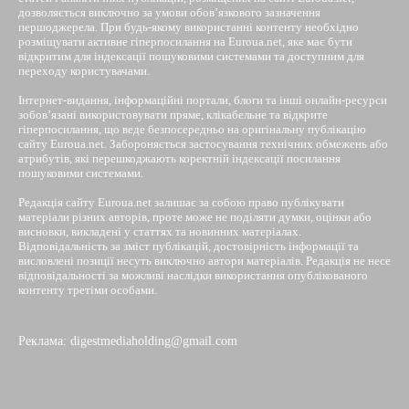
дозволяється виключно за умови обов’язкового зазначення
першоджерела. При будь-якому використанні контенту необхідно
розміщувати активне гіперпосилання на Euroua.net, яке має бути
відкритим для індексації пошуковими системами та доступним для
переходу користувачами.
Інтернет-видання, інформаційні портали, блоги та інші онлайн-ресурси
зобов’язані використовувати пряме, клікабельне та відкрите
гіперпосилання, що веде безпосередньо на оригінальну публікацію
сайту Euroua.net. Забороняється застосування технічних обмежень або
атрибутів, які перешкоджають коректній індексації посилання
пошуковими системами.
Редакція сайту Euroua.net залишає за собою право публікувати
матеріали різних авторів, проте може не поділяти думки, оцінки або
висновки, викладені у статтях та новинних матеріалах.
Відповідальність за зміст публікацій, достовірність інформації та
висловлені позиції несуть виключно автори матеріалів. Редакція не несе
відповідальності за можливі наслідки використання опублікованого
контенту третіми особами.
Реклама: digestmediaholding@gmail.com