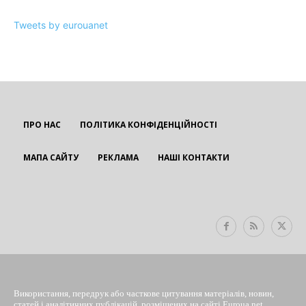
Tweets by eurouanet
ПРО НАС
ПОЛІТИКА КОНФІДЕНЦІЙНОСТІ
МАПА САЙТУ
РЕКЛАМА
НАШІ КОНТАКТИ
EUROUA
Використання, передрук або часткове цитування матеріалів, новин,
статей і аналітичних публікацій, розміщених на сайті Euroua.net,