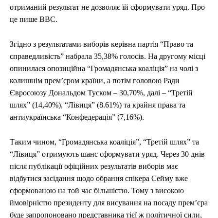
отриманий результат не дозволяє їй сформувати уряд. Про
це пише ВВС.
Згідно з результатами виборів керівна партія “Право та
справедливість” набрала 35,38% голосів. На другому місці
опинилася опозиційна “Громадянська коаліція” на чолі з
колишнім прем’єром країни, а потім головою Ради
Євросоюзу Дональдом Туском – 30,70%, далі – “Третій
шлях” (14,40%), “Лівиця” (8.61%) та крайня права та
антиукраїнська “Конфедерація” (7,16%).
Таким чином, “Громадянська коаліція”, “Третій шлях” та
“Лівиця” отримують шанс сформувати уряд. Через 30 днів
після публікації офіційних результатів виборів має
відбутися засідання щодо обрання спікера Сейму вже
сформованою на той час більшістю. Тому з високою
ймовірністю президенту для висування на посаду прем’єра
буде запропоновано представника тієї ж політичної сили,