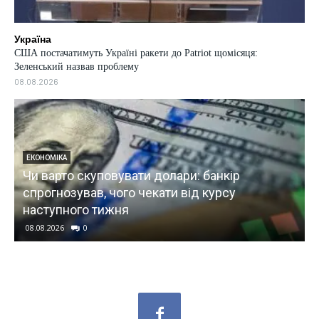
Україна
США постачатимуть Україні ракети до Patriot щомісяця:
Зеленський назвав проблему
08.08.2026
ЕКОНОМІКА
Чи варто скуповувати долари: банкір
у
спрогнозував, чого чекати від курсу
наступного тижня
08.08.2026
0