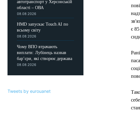
автотранспорт у Херсонській
пові
області – ОВА
над
08.08.2026
зв'я
HMD запускає Touch AI по
є 85
всьому світу
08.08.2026
сиди
Чому ВПО втрачають
Ран
виплати: Лубінець назвав
бар’єри, які створює держава
пас
08.08.2026
соці
пов
Tweets by eurouanet
Тако
себ
стан