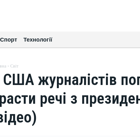
Спорт
Технології
вна
Світ
 США журналістів по
расти речі з президе
відео)