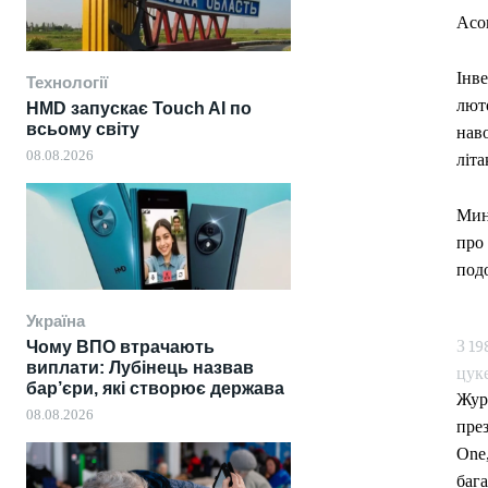
Асоц
Інве
Технології
люто
HMD запускає Touch AI по
всьому світу
наво
08.08.2026
літа
Мину
про 
подо
Україна
З 19
Чому ВПО втрачають
виплати: Лубінець назвав
цук
бар’єри, які створює держава
Жур
08.08.2026
през
One
бага