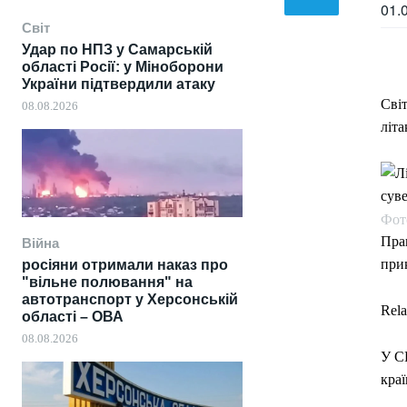
01.
Світ
Удар по НПЗ у Самарській
області Росії: у Міноборони
України підтвердили атаку
Сві
08.08.2026
літа
Фото
Пра
Війна
при
росіяни отримали наказ про
"вільне полювання" на
автотранспорт у Херсонській
Rela
області – ОВА
08.08.2026
У С
кра