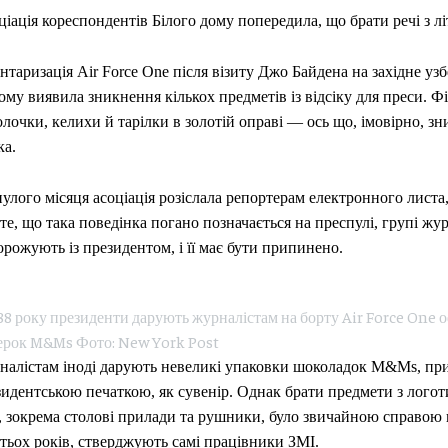
іація кореспондентів Білого дому попередила, що брати речі з лі
нтаризація Air Force One після візиту Джо Байдена на західне 
му виявила зникнення кількох предметів із відсіку для преси. Ф
лочки, келихи й тарілки в золотій оправі — ось що, імовірно, зн
ка.
лого місяця асоціація розіслала репортерам електронного листа
те, що така поведінка погано позначається на преспулі, групі журн
рожують із президентом, і її має бути припинено.
88 року президенти дарують журналістам на борту Air Force One о
ерок M&Ms Фото: New York Post
налістам іноді дарують невеликі упаковки шоколадок M&Ms, пр
идентською печаткою, як сувенір. Однак брати предмети з логот
, зокрема столові прилади та рушники, було звичайною справою
тьох років, стверджують самі працівники ЗМІ.