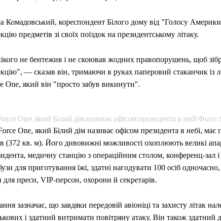
а Комадовський, кореспондент Білого дому від "Голосу Америки"
кцію предметів зі своїх поїздок на президентському літаку.
нікого не бентежив і не скоював жодних правопорушень, щоб зіб
УКРАЇНА
кцію", — сказав він, тримаючи в руках паперовий стаканчик із 
США постачатим
e One, який він "просто забув викинути".
ракети до Patri
Зеленський на
проблему
Force One, який Білий дім називає офісом президента в небі Фото:
08.08.2026
0
Force One, який Білий дім називає офісом президента в небі, має 
ів (372 кв. м). Його дивовижні можливості охоплюють великі ап
идента, медичну станцію з операційним столом, конференц-зал і
узи для приготування їжі, здатні нагодувати 100 осіб одночасно,
 для преси, VIP-персон, охорони й секретарів.
ння зазначає, що завдяки передовій авіоніці та захисту літак на
ькових і здатний витримати повітряну атаку. Він також здатний 