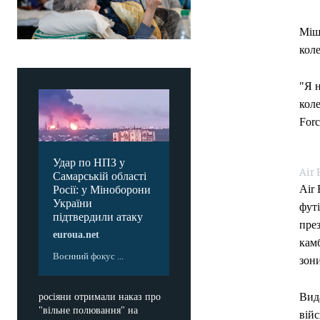
Міш
коле
"Я 
коле
Forc
Удар по НПЗ у
Air 
Самарській області
Air 
Росії: у Міноборони
України
фут
підтвердили атаку
през
euroua.net
камб
Воєнний фокус ...
зони
Вида
росіяни отримали наказ про
"вільне полювання" на
війс