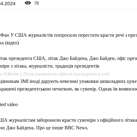
04.2024
78
тФан У США журналістів попросили перестати красти речі з пре
ка (відео)
: 9 News | Літак називають офісом президента в небі
цівникам ЗМІ іноді дарують невеликі упаковки шоколадних цук
крашені президентською печаткою, як сувенір. Однак їм виявилос
ted video
ША журналістам заборонили красти сувеніри з офіційного літака
їни Джо Байдена. Про це пише BBC News.