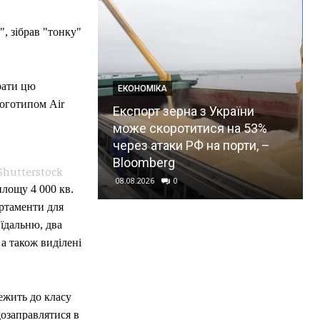
, зібрав "тонку"
рати цю
ЕКОНОМІКА
логотипом Air
уть Україні
Експорт зерна з України
ot щомісяця:
може скоротитися на 53%
звав
через атаки РФ на порти, –
Bloomberg
 Shutterstock
08.08.2026
0
площу 4 000 кв.
артаменти для
 їдальню, два
 а також виділені
лежить до класу
дозаправлятися в