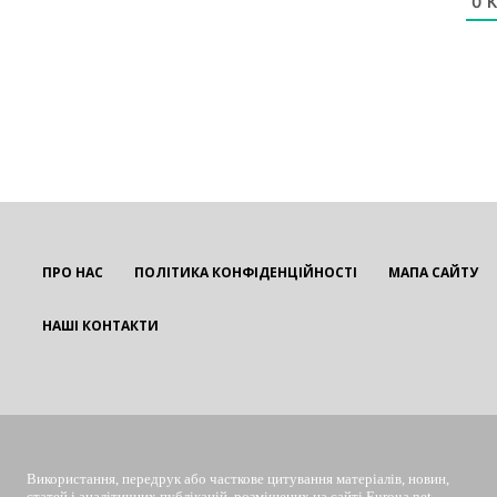
0
К
ПРО НАС
ПОЛІТИКА КОНФІДЕНЦІЙНОСТІ
МАПА САЙТУ
НАШІ КОНТАКТИ
EUROUA
Використання, передрук або часткове цитування матеріалів, новин,
статей і аналітичних публікацій, розміщених на сайті Euroua.net,