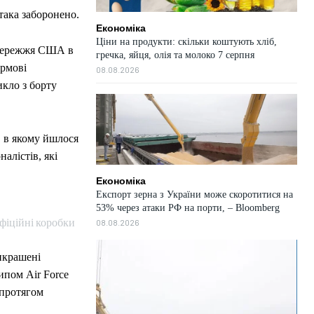
така заборонено.
Економіка
Ціни на продукти: скільки коштують хліб,
узбережжя США в
гречка, яйця, олія та молоко 7 серпня
ірмові
08.08.2026
икло з борту
, в якому йшлося
алістів, які
Економіка
Експорт зерна з України може скоротитися на
53% через атаки РФ на порти, – Bloomberg
фіційні коробки
08.08.2026
икрашені
ипом Air Force
 протягом