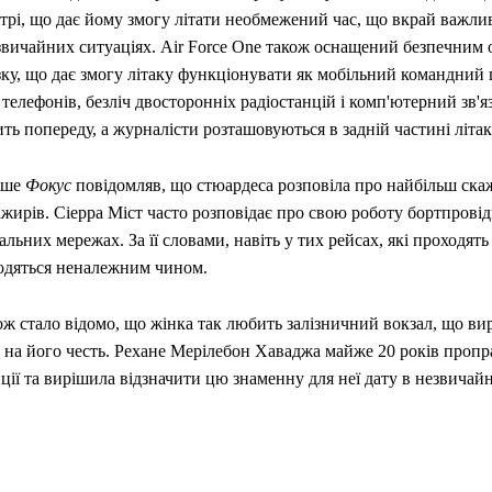
трі, що дає йому змогу літати необмежений час, що вкрай важли
звичайних ситуаціях. Air Force One також оснащений безпечним
зку, що дає змогу літаку функціонувати як мобільний командний 
 телефонів, безліч двосторонніх радіостанцій і комп'ютерний зв'
ть попереду, а журналісти розташовуються в задній частині літак
іше
Фокус
повідомляв, що стюардеса розповіла про найбільш ска
ажирів. Сіерра Міст часто розповідає про свою роботу бортпрові
альних мережах. За її словами, навіть у тих рейсах, які проходять
одяться неналежним чином.
ж стало відомо, що жінка так любить залізничний вокзал, що ви
е на його честь. Рехане Мерілебон Хаваджа майже 20 років проп
ції та вирішила відзначити цю знаменну для неї дату в незвичайн