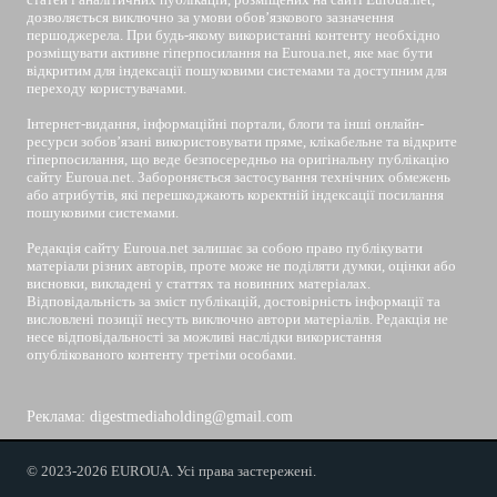
дозволяється виключно за умови обов’язкового зазначення
першоджерела. При будь-якому використанні контенту необхідно
розміщувати активне гіперпосилання на Euroua.net, яке має бути
відкритим для індексації пошуковими системами та доступним для
переходу користувачами.
Інтернет-видання, інформаційні портали, блоги та інші онлайн-
ресурси зобов’язані використовувати пряме, клікабельне та відкрите
гіперпосилання, що веде безпосередньо на оригінальну публікацію
сайту Euroua.net. Забороняється застосування технічних обмежень
або атрибутів, які перешкоджають коректній індексації посилання
пошуковими системами.
Редакція сайту Euroua.net залишає за собою право публікувати
матеріали різних авторів, проте може не поділяти думки, оцінки або
висновки, викладені у статтях та новинних матеріалах.
Відповідальність за зміст публікацій, достовірність інформації та
висловлені позиції несуть виключно автори матеріалів. Редакція не
несе відповідальності за можливі наслідки використання
опублікованого контенту третіми особами.
Реклама: digestmediaholding@gmail.com
© 2023-2026 EUROUA. Усі права застережені.