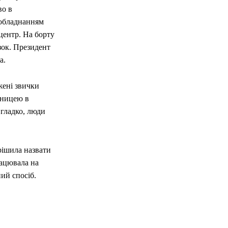
во в
 обладнанням
центр. На борту
язок. Президент
а.
жені звички
дницею в
 гладко, люди
рішила назвати
рацювала на
ий спосіб.