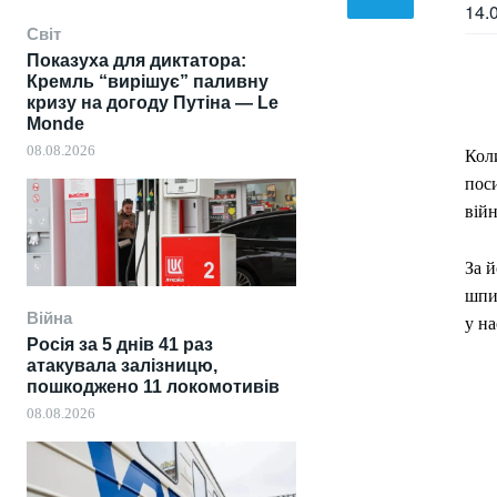
14.
Світ
Показуха для диктатора:
Кремль “вирішує” паливну
кризу на догоду Путіна — Le
Monde
08.08.2026
Кол
пос
війн
За й
шпит
Війна
у на
Росія за 5 днів 41 раз
атакувала залізницю,
пошкоджено 11 локомотивів
08.08.2026