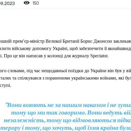
09.2023
150
ишній прем’єр-міністр Великої Британії Борис Джонсон заклика
илити військову допомогу Україні, щоб забезпечити її якнайшви
і. Про це він написав у колонці для журналу Spectator.
ого словами, під час нещодавньої поїздки до України він був у в
алях та спілкувався з пораненими українськими воїнами, які бул
ступі.
“Вони воюють не за нашим наказом і не зупи
тому що ми так говоримо. Вони ведуть вій
незалежність, тому що відмовляються підк
терору і тому, що хочуть, щоб їхня країна була