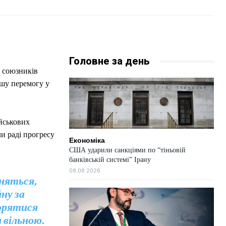
Головне за день
в союзників
дшу перемогу у
ійськових
и раді прогресу
Економіка
США ударили санкціями по “тіньовій
банківській системі” Ірану
08.08.2026
няться,
ну за
орятися
 вільною.