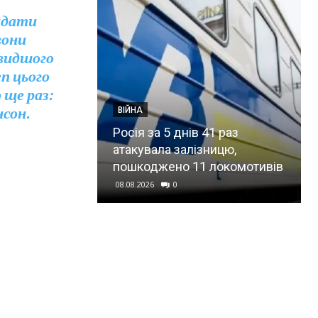
надати
вони
видшого
п цього
 ще раз:
нсон.
ВІЙНА
Росія за 5 днів 41 раз
атакувала залізницю,
пошкоджено 11 локомотивів
08.08.2026
0