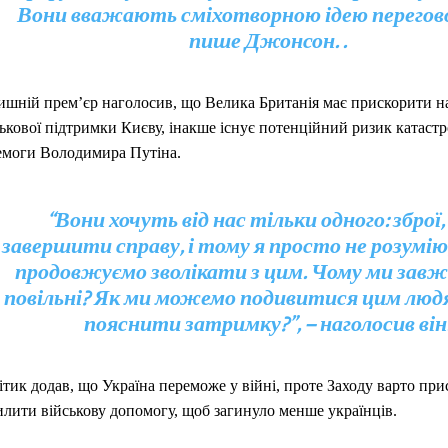
Вони вважають сміхотворною ідею перегово
пише Джонсон. .
ишній прем’єр наголосив, що Велика Британія має прискорити н
ькової підтримки Києву, інакше існує потенційний ризик катастр
емоги Володимира Путіна.
“Вони хочуть від нас тільки одного: зброї
завершити справу, і тому я просто не розумію
продовжуємо зволікати з цим. Чому ми завж
повільні? Як ми можемо подивитися цим людям
пояснити затримку?”, – наголосив він
тик додав, що Україна переможе у війні, проте Заходу варто при
илити військову допомогу, щоб загинуло менше українців.