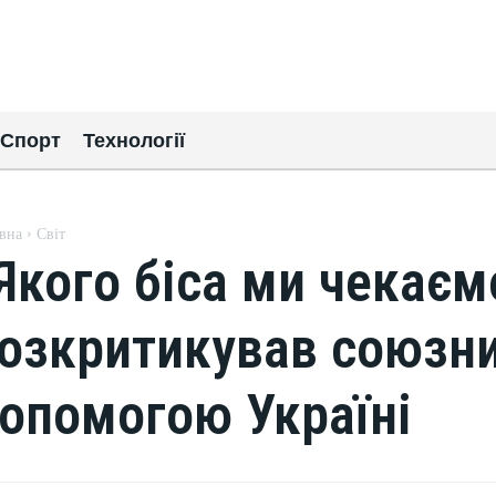
Спорт
Технології
вна
Світ
Якого біса ми чекає
озкритикував союзни
опомогою Україні