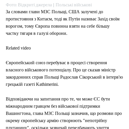
Фото: Відкриті джерела | Польські військові
За словами глави МЗС Польщі, США залучені до
протистояння з Китаєм, тоді як Путін називає Захід своїм
ворогом, тому Європа повинна взяти на себе більшу
частку тягаря в галузі оборони.
Related video
Європейський союз перебуває в процесі створення
власного військового потенціалу. Про це сказав міністр
закордонних справ Польщі Радослав Сікорський в інтерв'ю
грецькій газеті Kathimerini.
Відповідаючи на запитання про те, чи може ЄС бути
міжнародним гравцем без військової підтримки
Вашингтона, глава МЗС Польщі зазначив, що розмови про
окрему європейську армію створюють "непотрібну
плутанину", оскільки зазвичай передбачають злиття