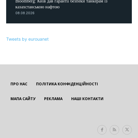
Bloomberg: Київ дав гарантії безпеки танкерам із
казахстанською нафтою
08.08.2026
Tweets by eurouanet
ПРО НАС
ПОЛІТИКА КОНФІДЕНЦІЙНОСТІ
МАПА САЙТУ
РЕКЛАМА
НАШІ КОНТАКТИ
EUROUA