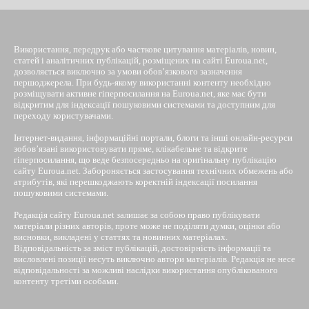
Використання, передрук або часткове цитування матеріалів, новин,
статей і аналітичних публікацій, розміщених на сайті Euroua.net,
дозволяється виключно за умови обов’язкового зазначення
першоджерела. При будь-якому використанні контенту необхідно
розміщувати активне гіперпосилання на Euroua.net, яке має бути
відкритим для індексації пошуковими системами та доступним для
переходу користувачами.
Інтернет-видання, інформаційні портали, блоги та інші онлайн-ресурси
зобов’язані використовувати пряме, клікабельне та відкрите
гіперпосилання, що веде безпосередньо на оригінальну публікацію
сайту Euroua.net. Забороняється застосування технічних обмежень або
атрибутів, які перешкоджають коректній індексації посилання
пошуковими системами.
Редакція сайту Euroua.net залишає за собою право публікувати
матеріали різних авторів, проте може не поділяти думки, оцінки або
висновки, викладені у статтях та новинних матеріалах.
Відповідальність за зміст публікацій, достовірність інформації та
висловлені позиції несуть виключно автори матеріалів. Редакція не несе
відповідальності за можливі наслідки використання опублікованого
контенту третіми особами.