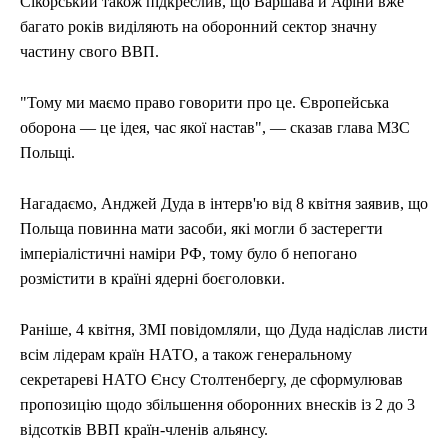
Сікорський також підкреслив, що Варшава й Афіни вже
багато років виділяють на оборонний сектор значну
частину свого ВВП.
"Тому ми маємо право говорити про це. Європейська
оборона — це ідея, час якої настав", — сказав глава МЗС
Польщі.
Нагадаємо, Анджей Дуда в інтерв'ю від 8 квітня заявив, що
Польща повинна мати засоби, які могли б застерегти
імперіалістичні наміри РФ, тому було б непогано
розмістити в країні ядерні боєголовки.
Раніше, 4 квітня, ЗМІ повідомляли, що Дуда надіслав листи
всім лідерам країн НАТО, а також генеральному
секретареві НАТО Єнсу Столтенбергу, де сформулював
пропозицію щодо збільшення оборонних внесків із 2 до 3
відсотків ВВП країн-членів альянсу.