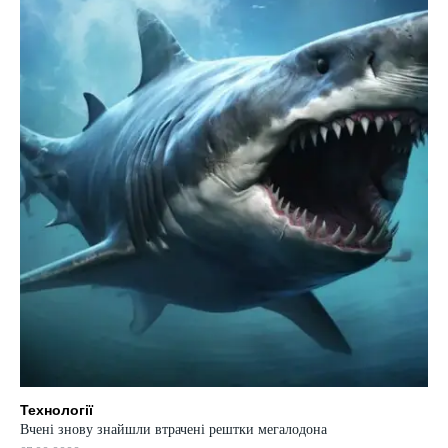
Технології
Вчені знову знайшли втрачені рештки мегалодона