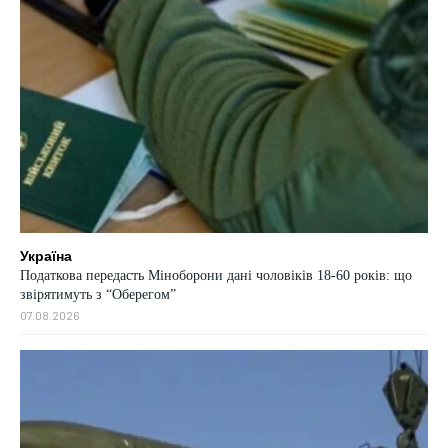
Україна
Податкова передасть Міноборони дані чоловіків 18-60 років: що
звірятимуть з “Оберегом”
07.08.2026