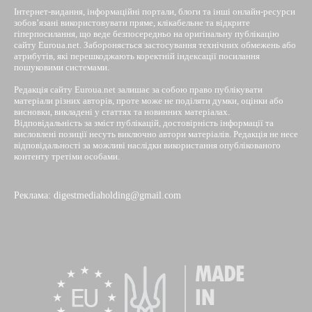
Інтернет-видання, інформаційні портали, блоги та інші онлайн-ресурси
зобов’язані використовувати пряме, клікабельне та відкрите
гіперпосилання, що веде безпосередньо на оригінальну публікацію
сайту Euroua.net. Забороняється застосування технічних обмежень або
атрибутів, які перешкоджають коректній індексації посилання
пошуковими системами.
Редакція сайту Euroua.net залишає за собою право публікувати
матеріали різних авторів, проте може не поділяти думки, оцінки або
висновки, викладені у статтях та новинних матеріалах.
Відповідальність за зміст публікацій, достовірність інформації та
висловлені позиції несуть виключно автори матеріалів. Редакція не несе
відповідальності за можливі наслідки використання опублікованого
контенту третіми особами.
Реклама: digestmediaholding@gmail.com