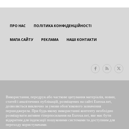
ПРО НАС
ПОЛІТИКА КОНФІДЕНЦІЙНОСТІ
МАПА САЙТУ
РЕКЛАМА
НАШІ КОНТАКТИ
EUROUA
Використання, передрук або часткове цитування матеріалів, новин,
статей і аналітичних публікацій, розміщених на сайті Euroua.net,
дозволяється виключно за умови обов’язкового зазначення
першоджерела. При будь-якому використанні контенту необхідно
розміщувати активне гіперпосилання на Euroua.net, яке має бути
відкритим для індексації пошуковими системами та доступним для
переходу користувачами.