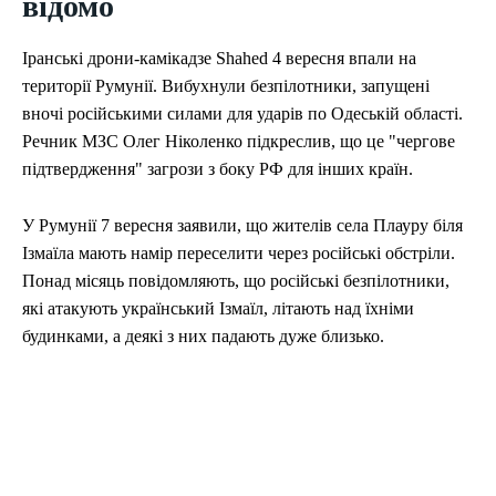
відомо
Іранські дрони-камікадзе Shahed 4 вересня впали на
території Румунії. Вибухнули безпілотники, запущені
вночі російськими силами для ударів по Одеській області.
Речник МЗС Олег Ніколенко підкреслив, що це "чергове
підтвердження" загрози з боку РФ для інших країн.
У Румунії 7 вересня заявили, що жителів села Плауру біля
Ізмаїла мають намір переселити через російські обстріли.
Понад місяць повідомляють, що російські безпілотники,
які атакують український Ізмаїл, літають над їхніми
будинками, а деякі з них падають дуже близько.