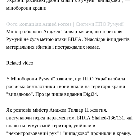
України: російські дрони впали в Румунії "випадково", —
міноборони країни
Фото: Romanian Armed Forces | Системи ППО Румунії
Міністр оборони Анджел Тилвар заявив, що територія
Румунії не була метою атаки БПЛА. Унаслідок інцидентів
матеріальних збитків і постраждалих немає.
Related video
У Міноборони Румунії заявили, що ППО України збила
російські безпілотники і вони впали на території країни
"випадково". Про це пише видання Digi24.
Як розповів міністр Анджел Тилвар 11 жовтня,
виступаючи перед парламентом, БПЛА Shahed-136/131, які
впали на румунській території, увійшли в
"неконтрольований рух" і "випадково" проникли в країну.