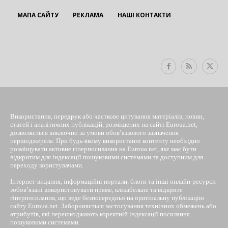
МАПА САЙТУ
РЕКЛАМА
НАШІ КОНТАКТИ
EUROUA
Використання, передрук або часткове цитування матеріалів, новин,
статей і аналітичних публікацій, розміщених на сайті Euroua.net,
дозволяється виключно за умови обов’язкового зазначення
першоджерела. При будь-якому використанні контенту необхідно
розміщувати активне гіперпосилання на Euroua.net, яке має бути
відкритим для індексації пошуковими системами та доступним для
переходу користувачами.
Інтернет-видання, інформаційні портали, блоги та інші онлайн-ресурси
зобов’язані використовувати пряме, клікабельне та відкрите
гіперпосилання, що веде безпосередньо на оригінальну публікацію
сайту Euroua.net. Забороняється застосування технічних обмежень або
атрибутів, які перешкоджають коректній індексації посилання
пошуковими системами.