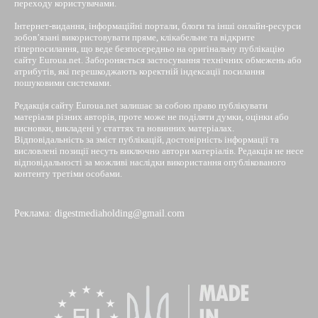
переходу користувачами.
Інтернет-видання, інформаційні портали, блоги та інші онлайн-ресурси
зобов’язані використовувати пряме, клікабельне та відкрите
гіперпосилання, що веде безпосередньо на оригінальну публікацію
сайту Euroua.net. Забороняється застосування технічних обмежень або
атрибутів, які перешкоджають коректній індексації посилання
пошуковими системами.
Редакція сайту Euroua.net залишає за собою право публікувати
матеріали різних авторів, проте може не поділяти думки, оцінки або
висновки, викладені у статтях та новинних матеріалах.
Відповідальність за зміст публікацій, достовірність інформації та
висловлені позиції несуть виключно автори матеріалів. Редакція не несе
відповідальності за можливі наслідки використання опублікованого
контенту третіми особами.
Реклама: digestmediaholding@gmail.com