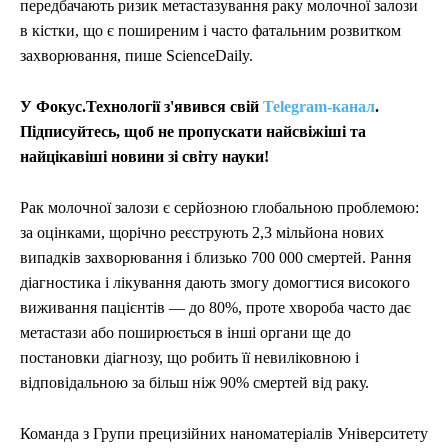
передбачають ризик метастазування раку молочної залози
в кістки, що є поширеним і часто фатальним розвитком
захворювання, пише ScienceDaily.
У Фокус.Технології з'явився свій
Telegram-канал
.
Підписуйтесь, щоб не пропускати найсвіжіші та
найцікавіші новини зі світу науки!
Рак молочної залози є серйозною глобальною проблемою:
за оцінками, щорічно реєструють 2,3 мільйона нових
випадків захворювання і близько 700 000 смертей. Рання
діагностика і лікування дають змогу домогтися високого
виживання пацієнтів — до 80%, проте хвороба часто дає
метастази або поширюється в інші органи ще до
постановки діагнозу, що робить її невиліковною і
відповідальною за більш ніж 90% смертей від раку.
Команда з Групи прецизійних наноматеріалів Університету