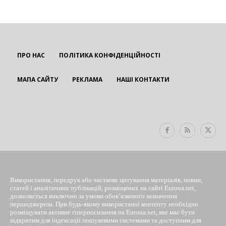
ПРО НАС
ПОЛІТИКА КОНФІДЕНЦІЙНОСТІ
МАПА САЙТУ
РЕКЛАМА
НАШІ КОНТАКТИ
EUROUA
Використання, передрук або часткове цитування матеріалів, новин,
статей і аналітичних публікацій, розміщених на сайті Euroua.net,
дозволяється виключно за умови обов’язкового зазначення
першоджерела. При будь-якому використанні контенту необхідно
розміщувати активне гіперпосилання на Euroua.net, яке має бути
відкритим для індексації пошуковими системами та доступним для