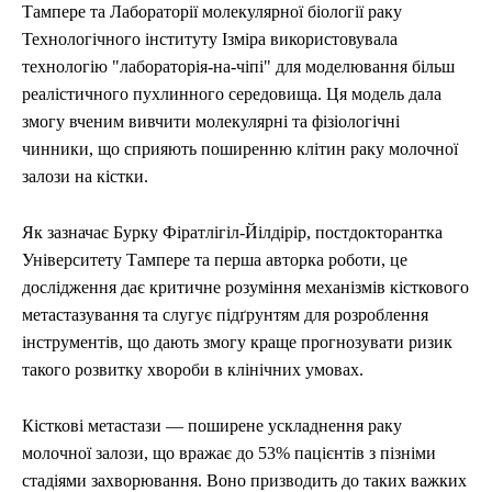
Тампере та Лабораторії молекулярної біології раку
Технологічного інституту Ізміра використовувала
технологію "лабораторія-на-чіпі" для моделювання більш
реалістичного пухлинного середовища. Ця модель дала
змогу вченим вивчити молекулярні та фізіологічні
чинники, що сприяють поширенню клітин раку молочної
залози на кістки.
Як зазначає Бурку Фіратлігіл-Йілдірір, постдокторантка
Університету Тампере та перша авторка роботи, це
дослідження дає критичне розуміння механізмів кісткового
метастазування та слугує підґрунтям для розроблення
інструментів, що дають змогу краще прогнозувати ризик
такого розвитку хвороби в клінічних умовах.
Кісткові метастази — поширене ускладнення раку
молочної залози, що вражає до 53% пацієнтів з пізніми
стадіями захворювання. Воно призводить до таких важких