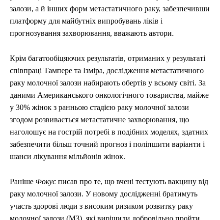
залози, а й інших форм метастатичного раку, забезпечивши
платформу для майбутніх випробувань ліків і
прогнозування захворювання, вважають автори.
Крім багатообіцяючих результатів, отриманих у результаті
співпраці Тампере та Ізміра, дослідження метастатичного
раку молочної залози набирають обертів у всьому світі. За
даними Американського онкологічного товариства, майже
у 30% жінок з ранньою стадією раку молочної залози
згодом розвивається метастатичне захворювання, що
наголошує на гострій потребі в подібних моделях, здатних
забезпечити більш точний прогноз і поліпшити варіанти і
шанси лікування мільйонів жінок.
Раніше
Фокус
писав про те, що вчені тестують вакцину від
раку молочної залози. У новому дослідженні братимуть
участь здорові люди з високим ризиком розвитку раку
молочної залози (МЗ), які вирішили добровільно пройти