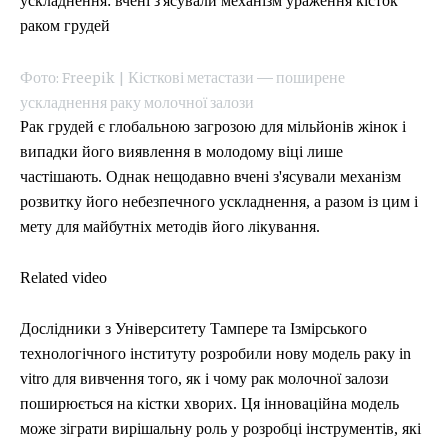
ускладнення: вчені з'ясували механізм ураження кісток
СПОРТ
СПОРТ
ТЕХНОЛОГІЇ
ТЕХНОЛОГІЇ
УКРАЇНА
УКРАЇНА
ВІЙНА
ВІЙНА
СВІТ
СВІТ
ПОЛІТИКА
ПОЛІТИКА
раком грудей
ЕКОНОМІКА
ЕКОНОМІКА
СПОРТ
СПОРТ
ТЕХНОЛОГІЇ
ТЕХНОЛОГІЇ
Фото: Freepik | Кісткові метастази — поширене
ускладнення раку молочної залози
Рак грудей є глобальною загрозою для мільйонів жінок і
випадки його виявлення в молодому віці лише
частішають. Однак нещодавно вчені з'ясували механізм
розвитку його небезпечного ускладнення, а разом із цим і
мету для майбутніх методів його лікування.
Related video
Дослідники з Університету Тампере та Ізмірського
технологічного інституту розробили нову модель раку in
vitro для вивчення того, як і чому рак молочної залози
поширюється на кістки хворих. Ця інноваційна модель
може зіграти вирішальну роль у розробці інструментів, які