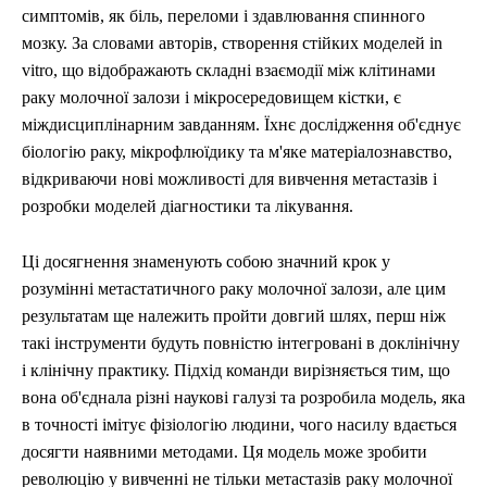
симптомів, як біль, переломи і здавлювання спинного
мозку. За словами авторів, створення стійких моделей in
vitro, що відображають складні взаємодії між клітинами
раку молочної залози і мікросередовищем кістки, є
міждисциплінарним завданням. Їхнє дослідження об'єднує
біологію раку, мікрофлюїдику та м'яке матеріалознавство,
відкриваючи нові можливості для вивчення метастазів і
розробки моделей діагностики та лікування.
Ці досягнення знаменують собою значний крок у
розумінні метастатичного раку молочної залози, але цим
результатам ще належить пройти довгий шлях, перш ніж
такі інструменти будуть повністю інтегровані в доклінічну
і клінічну практику. Підхід команди вирізняється тим, що
вона об'єднала різні наукові галузі та розробила модель, яка
в точності імітує фізіологію людини, чого насилу вдається
досягти наявними методами. Ця модель може зробити
революцію у вивченні не тільки метастазів раку молочної