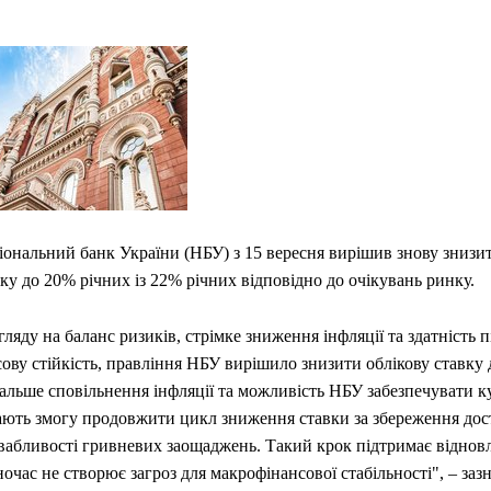
іональний банк України (НБУ) з 15 вересня вирішив знову знизит
ку до 20% річних із 22% річних відповідно до очікувань ринку.
гляду на баланс ризиків, стрімке зниження інфляції та здатність 
ову стійкість, правління НБУ вирішило знизити облікову ставку
льше сповільнення інфляції та можливість НБУ забезпечувати ку
ають змогу продовжити цикл зниження ставки за збереження дос
вабливості гривневих заощаджень. Такий крок підтримає відновл
очас не створює загроз для макрофінансової стабільності", – зазн