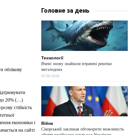
Головне за день
Технології
Вчені знову знайшли втрачені рештки
и облікову
мегалодона
07.08.2026
підтримувати
 до 20% (…)
рсову стійкість
татньої
ення економіки і
Війна
Сікорський закликав обговорити можливість
ачається на сайті
збиття російських ракет над Україною