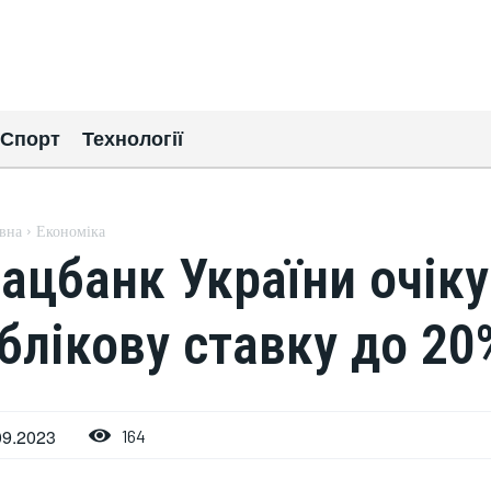
Спорт
Технології
вна
Економіка
ацбанк України очік
блікову ставку до 20
09.2023
164