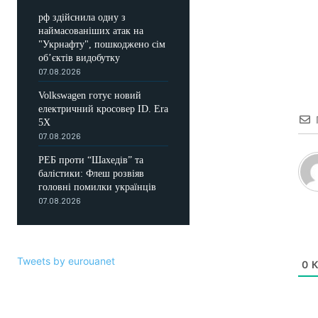
рф здійснила одну з
наймасованіших атак на
"Укрнафту", пошкоджено сім
об’єктів видобутку
07.08.2026
Volkswagen готує новий
електричний кросовер ID. Era
5X
07.08.2026
РЕБ проти “Шахедів” та
балістики: Флеш розвіяв
головні помилки українців
07.08.2026
Tweets by eurouanet
0
К