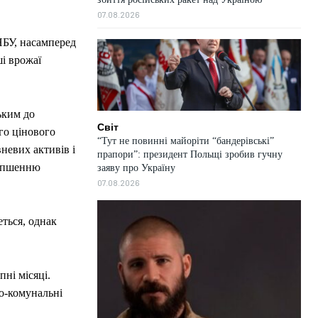
07.08.2026
НБУ, насамперед
і врожаї
ьким до
Світ
го цінового
“Тут не повинні майоріти “бандерівські”
невих активів і
прапори”: президент Польщі зробив гучну
ліпшенню
заяву про Україну
07.08.2026
еться, однак
пні місяці.
во-комунальні