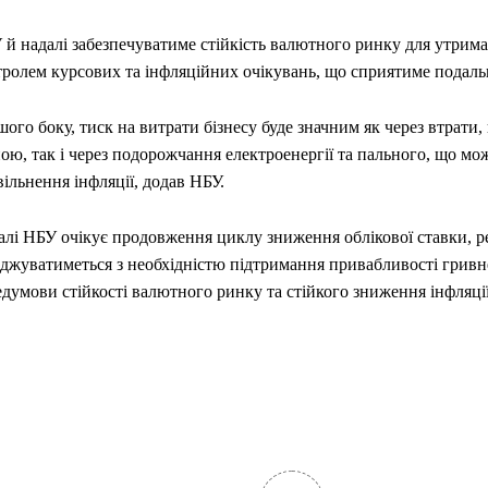
 й надалі забезпечуватиме стійкість валютного ринку для утрима
тролем курсових та інфляційних очікувань, що сприятиме пода
шого боку, тиск на витрати бізнесу буде значним як через втрати, 
ою, так і через подорожчання електроенергії та пального, що м
ільнення інфляції, додав НБУ.
лі НБУ очікує продовження циклу зниження облікової ставки, ре
оджуватиметься з необхідністю підтримання привабливості гривн
думови стійкості валютного ринку та стійкого зниження інфляції