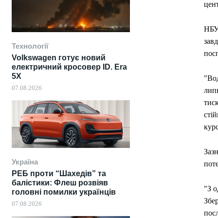
цент
НБУ
зав
Технології
пос
Volkswagen готує новий
електричний кросовер ID. Era
5X
"Вод
07.08.2026
лип
тиск
сті
курс
Зазн
Україна
пот
РЕБ проти “Шахедів” та
балістики: Флеш розвіяв
"З о
головні помилки українців
Збер
07.08.2026
пос