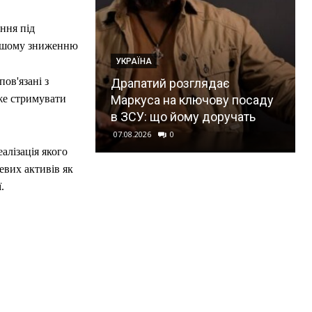
ння під
льшому зниженню
УКРАЇНА
пов'язані з
Драпатий розглядає
Маркуса на ключову посаду
оже стримувати
в ЗСУ: що йому доручать
07.08.2026
0
алізація якого
евих активів як
.