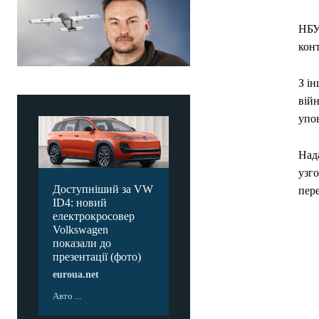
НБУ
кон
З ін
війн
упов
Нада
узг
Доступніший за VW
пере
ID4: новий
електрокросовер
Volkswagen
показали до
презентації (фото)
euroua.net
Авто ...