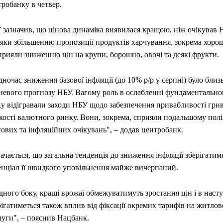
робанку в четвер.
 зазначив, що цінова динаміка виявилася кращою, ніж очікував 
дяки збільшенню пропозиції продуктів харчування, зокрема хорош
прияли зниженню цін на крупи, борошно, овочі та деякі фрукти.
ночас зниження базової інфляції (до 10% р/р у серпні) було близ
невого прогнозу НБУ. Вагому роль в ослабленні фундаментально
у відігравали заходи НБУ щодо забезпечення привабливості грив
йкості валютного ринку. Вони, зокрема, сприяли подальшому по
ових та інфляційних очікувань", – додав центробанк.
ачається, що загальна тенденція до зниження інфляції зберігатим
енціал її швидкого уповільнення майже вичерпаний.
дного боку, кращі врожаї обмежуватимуть зростання цін і в насту
ігатиметься також вплив від фіксації окремих тарифів на житло
луги", – пояснив Нацбанк.