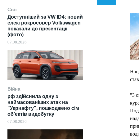
Світ
Доступніший за VW ID4: новий
електрокросовер Volkswagen
показали до презентації
(фото)
07.08.2026
Нац
став
Війна
"З о
рф здійснила одну з
наймасованіших атак на
курс
"Укрнафту", пошкоджено сім
Пода
об’єктів видобутку
над
07.08.2026
при
водн