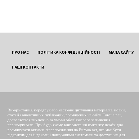
ПРО НАС
ПОЛІТИКА КОНФІДЕНЦІЙНОСТІ
МАПА САЙТУ
НАШІ КОНТАКТИ
EUROUA
Використання, передрук або часткове цитування матеріалів, новин,
статей і аналітичних публікацій, розміщених на сайті Euroua.net,
дозволяється виключно за умови обов’язкового зазначення
першоджерела. При будь-якому використанні контенту необхідно
розміщувати активне гіперпосилання на Euroua.net, яке має бути
відкритим для індексації пошуковими системами та доступним для