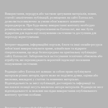
Використання, передрук або часткове цитування матеріалів, новин,
статей і аналітичних публікацій, розміщених на сайті Euroua.net,
дозволяється виключно за умови обов’язкового зазначення
першоджерела. При будь-якому використанні контенту необхідно
розміщувати активне гіперпосилання на Euroua.net, яке має бути
відкритим для індексації пошуковими системами та доступним для
переходу користувачами.
Інтернет-видання, інформаційні портали, блоги та інші онлайн-ресурси
зобов’язані використовувати пряме, клікабельне та відкрите
гіперпосилання, що веде безпосередньо на оригінальну публікацію
сайту Euroua.net. Забороняється застосування технічних обмежень або
атрибутів, які перешкоджають коректній індексації посилання
пошуковими системами.
Редакція сайту Euroua.net залишає за собою право публікувати
матеріали різних авторів, проте може не поділяти думки, оцінки або
висновки, викладені у статтях та новинних матеріалах.
Відповідальність за зміст публікацій, достовірність інформації та
висловлені позиції несуть виключно автори матеріалів. Редакція не несе
відповідальності за можливі наслідки використання опублікованого
контенту третіми особами.