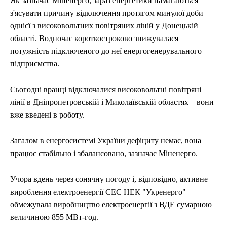
Як зазначає Міненерго, зараз енергетики намагаються
з'ясувати причину відключення протягом минулої доби
однієї з високовольтних повітряних ліній у Донецькій
області. Водночас короткостроково знижувалася
потужність підключеного до неї енергогенерувального
підприємства.
Сьогодні вранці відключалися високовольтні повітряні
лінії в Дніпропетровській і Миколаївській областях – вони
вже введені в роботу.
Загалом в енергосистемі України дефіциту немає, вона
працює стабільно і збалансовано, зазначає Міненерго.
Учора вдень через сонячну погоду і, відповідно, активне
вироблення електроенергії СЕС НЕК "Укренерго"
обмежувала виробництво електроенергії з ВДЕ сумарною
величиною 855 МВт-год.