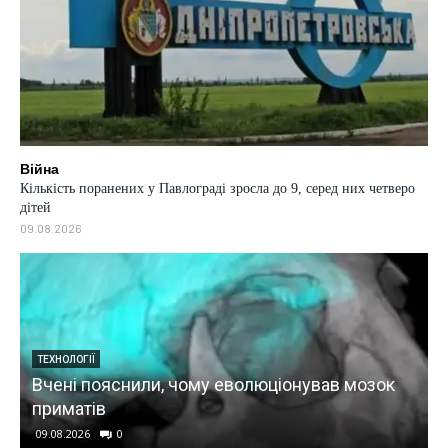
Війна
Кількість поранених у Павлограді зросла до 9, серед них четверо
дітей
09.08.2026
УКРАЇНА
ому еволюціонував мозок
Держдеп повідомив Ко
Україні турецьких ATAC
09.08.2026
0