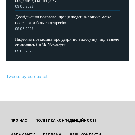
оборони до кінця року
09.08.2026
Дослідження показало, що ця щоденна звичка може
полегшити біль та депресію
09.08.2026
Нафтогаз повідомив про удари по видобутку: під атакою
опинились і АЗК Укрнафти
09.08.2026
Tweets by eurouanet
ПРО НАС
ПОЛІТИКА КОНФІДЕНЦІЙНОСТІ
МАПА САЙТУ
РЕКЛАМА
НАШІ КОНТАКТИ