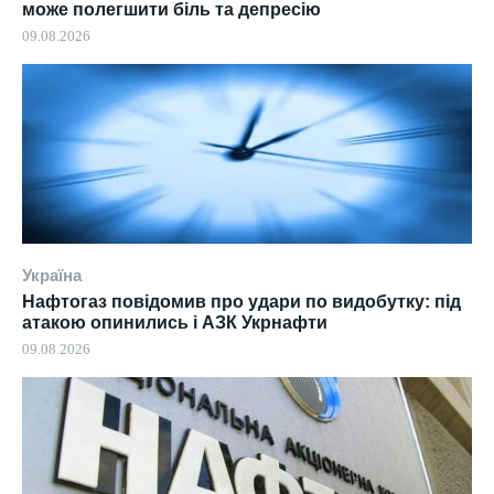
може полегшити біль та депресію
09.08.2026
Україна
Нафтогаз повідомив про удари по видобутку: під
атакою опинились і АЗК Укрнафти
09.08.2026