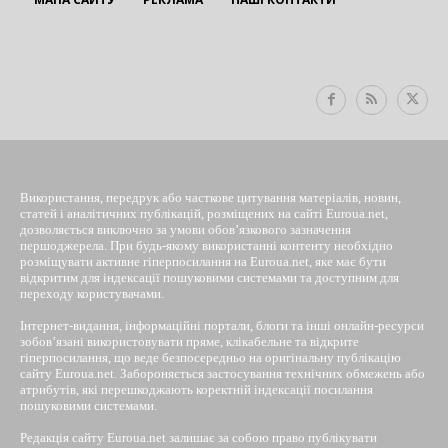
EUROUA
Використання, передрук або часткове цитування матеріалів, новин,
статей і аналітичних публікацій, розміщених на сайті Euroua.net,
дозволяється виключно за умови обов’язкового зазначення
першоджерела. При будь-якому використанні контенту необхідно
розміщувати активне гіперпосилання на Euroua.net, яке має бути
відкритим для індексації пошуковими системами та доступним для
переходу користувачами.
Інтернет-видання, інформаційні портали, блоги та інші онлайн-ресурси
зобов’язані використовувати пряме, клікабельне та відкрите
гіперпосилання, що веде безпосередньо на оригінальну публікацію
сайту Euroua.net. Забороняється застосування технічних обмежень або
атрибутів, які перешкоджають коректній індексації посилання
пошуковими системами.
Редакція сайту Euroua.net залишає за собою право публікувати