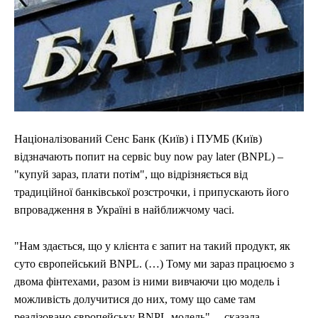
ЕКОНОМІКА
ЕКОНОМІКА
СПОРТ
СПОРТ
ТЕХНОЛОГІЇ
ТЕХНОЛОГІЇ
Націоналізований Сенс Банк (Київ) і ПУМБ (Київ)
відзначають попит на сервіс buy now pay later (BNPL) –
"купуй зараз, плати потім", що відрізняється від
традиційної банківської розстрочки, і припускають його
впровадження в Україні в найближчому часі.
"Нам здається, що у клієнта є запит на такий продукт, як
суто європейський BNPL. (…) Тому ми зараз працюємо з
двома фінтехами, разом із ними вивчаючи цю модель і
можливість долучитися до них, тому що саме там
реалізовано європейську BNPL-модель", – сказала