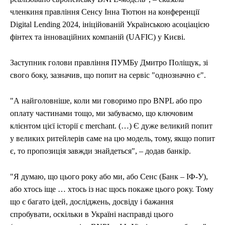
членкиня правління Сенсу Інна Тютюн на конференції
Digital Lending 2024, ініційованій Українською асоціацією
фінтех та інноваційних компаній (UAFIC) у Києві.
Заступник голови правління ПУМБу Дмитро Поліщук, зі
свого боку, зазначив, що попит на сервіс "однозначно є".
"А найголовніше, коли ми говоримо про BNPL або про
оплату частинами тощо, ми забуваємо, що ключовим
клієнтом цієї історії є merchant. (…) Є дуже великий попит
у великих ритейлерів саме на цю модель, тому, якщо попит
є, то пропозиція завжди знайдеться", – додав банкір.
"Я думаю, що цього року або ми, або Сенс (Банк – ІФ-У),
або хтось іще … хтось із нас щось покаже цього року. Тому
що є багато ідей, досліджень, досвіду і бажання
спробувати, оскільки в Україні насправді цього