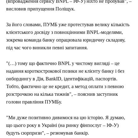
(впровадження сервісу BNPL – ІФ-У) ніхто не пробував", –
висловив припущення Поліщук.
За його словами, ПУМБ уже протестував велику кількість
клієнтського досвіду з повноцінними BNPL-моделями,
зокрема команда банку опрацювала юридичну складову,
під час чого виникли певні запитання.
"(…) тому що фактично BNPL у чистому вигляді – це
надання короткострокової позики не клієнту банку і без
онбордингу в Дія, BankID, ідентифікацій, паспортів.
Тобто, фактично це не кредит, а метод оплати з певною
розстрочкою на кілька тижнів", – пояснив заступник
голови правління ПУМБу.
"Ми дуже позитивно дивимося на цю історію. Я думаю,
що цього року в Україні (на ринку фінпослуг – ІФ-У)
будуть сюрпризи", – резюмував банкір.