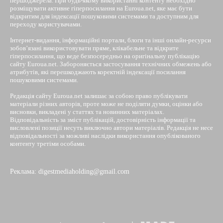
першоджерела. При будь-якому використанні контенту необхідно
розміщувати активне гіперпосилання на Euroua.net, яке має бути
відкритим для індексації пошуковими системами та доступним для
переходу користувачами.
Інтернет-видання, інформаційні портали, блоги та інші онлайн-ресурси
зобов’язані використовувати пряме, клікабельне та відкрите
гіперпосилання, що веде безпосередньо на оригінальну публікацію
сайту Euroua.net. Забороняється застосування технічних обмежень або
атрибутів, які перешкоджають коректній індексації посилання
пошуковими системами.
Редакція сайту Euroua.net залишає за собою право публікувати
матеріали різних авторів, проте може не поділяти думки, оцінки або
висновки, викладені у статтях та новинних матеріалах.
Відповідальність за зміст публікацій, достовірність інформації та
висловлені позиції несуть виключно автори матеріалів. Редакція не несе
відповідальності за можливі наслідки використання опублікованого
контенту третіми особами.
Реклама: digestmediaholding@gmail.com