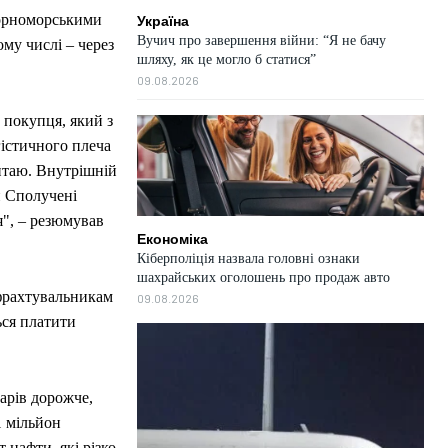
 чорноморськими
Україна
Вучич про завершення війни: “Я не бачу
ому числі – через
шляху, як це могло б статися”
09.08.2026
ь покупця, який з
гістичного плеча
Китаю. Внутрішній
и Сполучені
я", – резюмував
Економіка
Кіберполіція назвала головні ознаки
шахрайських оголошень про продаж авто
 фрахтувальникам
09.08.2026
ься платити
арів дорожче,
1 мільйон
 нафти, які різко