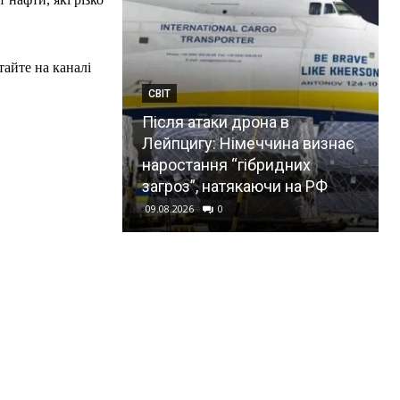
тайте на каналі
СВІТ
Після атаки дрона в
Лейпцигу: Німеччина визнає
наростання “гібридних
загроз”, натякаючи на РФ
09.08.2026
0