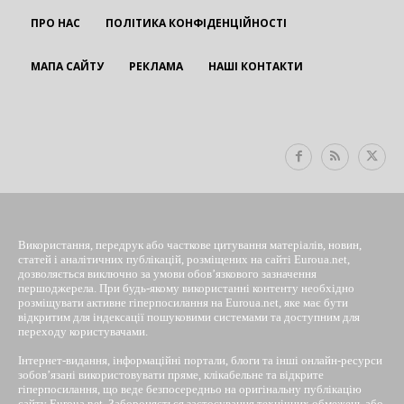
ПРО НАС
ПОЛІТИКА КОНФІДЕНЦІЙНОСТІ
МАПА САЙТУ
РЕКЛАМА
НАШІ КОНТАКТИ
EUROUA
Використання, передрук або часткове цитування матеріалів, новин,
статей і аналітичних публікацій, розміщених на сайті Euroua.net,
дозволяється виключно за умови обов’язкового зазначення
першоджерела. При будь-якому використанні контенту необхідно
розміщувати активне гіперпосилання на Euroua.net, яке має бути
відкритим для індексації пошуковими системами та доступним для
переходу користувачами.
Інтернет-видання, інформаційні портали, блоги та інші онлайн-ресурси
зобов’язані використовувати пряме, клікабельне та відкрите
гіперпосилання, що веде безпосередньо на оригінальну публікацію
сайту Euroua.net. Забороняється застосування технічних обмежень або