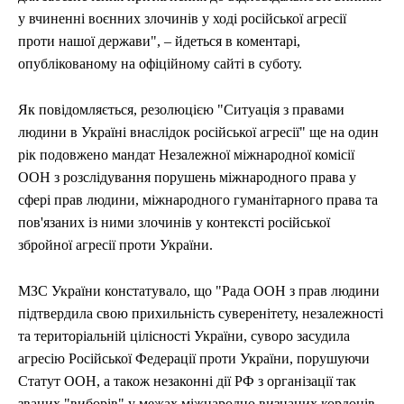
у вчиненні воєнних злочинів у ході російської агресії
проти нашої держави", – йдеться в коментарі,
опублікованому на офіційному сайті в суботу.
Як повідомляється, резолюцією "Ситуація з правами
людини в Україні внаслідок російської агресії" ще на один
рік подовжено мандат Незалежної міжнародної комісії
ООН з розслідування порушень міжнародного права у
сфері прав людини, міжнародного гуманітарного права та
пов'язаних із ними злочинів у контексті російської
збройної агресії проти України.
МЗС України констатувало, що "Рада ООН з прав людини
підтвердила свою прихильність суверенітету, незалежності
та територіальній цілісності України, суворо засудила
агресію Російської Федерації проти України, порушуючи
Статут ООН, а також незаконні дії РФ з організації так
званих "виборів" у межах міжнародно визнаних кордонів