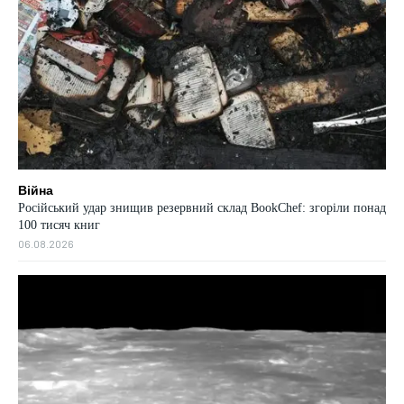
Війна
Російський удар знищив резервний склад BookChef: згоріли понад
100 тисяч книг
06.08.2026