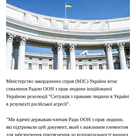
ЕКОНОМІКА
ЕКОНОМІКА
СПОРТ
СПОРТ
ТЕХНОЛОГІЇ
ТЕХНОЛОГІЇ
Міністерство закордонних справ (МЗС) України вітає
схвалення Радою ООН з прав людини ініційованої
Україною резолюції "Ситуація з правами людини в Україні
в результаті російської агресії".
"Ми вдячні державам-членам Ради ООН з прав людини,
які підтримали цей документ, який є важливим елементом
для забезпечення притягнення до відповідальності винних