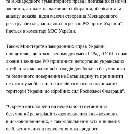
та міжнародного гуманітарного права і пов'язаних із ними
злочинів, а також на важливості збирання, зберігання та
аналізу доказів, відзначаючи створення Міжнародного
реєстру збитків, заподіяних агресією РФ проти України", –
йдеться в коментарі МЗС України.
Також Міністерство закордонних справ України
повідомляє, що в зазначеному документі "Рада ООН з прав
людини закликає РФ припинити депортацію українських
дітей, а також вжити всіх заходів для їхнього безумовного
та безпечного повернення на Батьківщину та припинити
незаконну мобілізацію жителів тимчасово окупованих
територій України до збройних сил Російської Федерації".
"Окремо наголошено на необхідності негайної та
безумовної репатріації тяжкопоранених і важкохворих
військовополонених, а також звільненні всіх цивільних
осіб, затриманих в порушення міжнародного