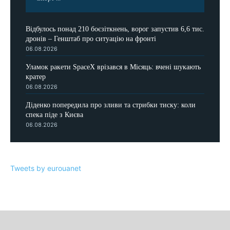
Відбулось понад 210 боєзіткнень, ворог запустив 6,6 тис.
дронів – Генштаб про ситуацію на фронті
06.08.2026
Уламок ракети SpaceX врізався в Місяць: вчені шукають
кратер
06.08.2026
Діденко попередила про зливи та стрибки тиску: коли
спека піде з Києва
06.08.2026
Tweets by eurouanet