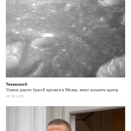
Технології
Уламок ракети SpaceX врізався в Місяць: вчені шукають кратер
06.08.2026