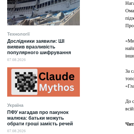
Наг
Ома
підз
Про 
Технології
«Ми
Дослідники заявили: ШІ
виявив вразливість
найг
популярного шифрування
іншо
07.08.2026
За с
топо
«Гл
До с
Україна
всій
ПФУ нагадав про пакунок
малюка: батьки можуть
обрати гроші замість речей
Чит
07.08.2026