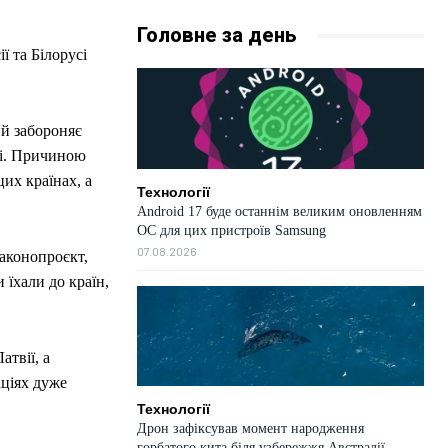
Головне за день
ї та Білорусі
ий забороняє
сі. Причиною
их країнах, а
Технології
Android 17 буде останнім великим оновленням
ОС для цих пристроїв Samsung
07.08.2026
законопроєкт,
 їхали до країн,
атвії, а
ціях дуже
Технології
Дрон зафіксував момент народження
горбатого кита біля узбережжя Австралії