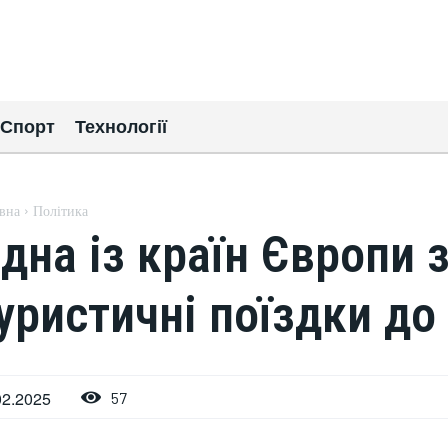
Спорт
Технології
вна
Політика
дна із країн Європи 
уристичні поїздки до 
02.2025
57