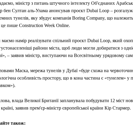
адаємо, міністр з питань штучного інтелекту Об'єднаних Арабськ
р бен Султан аль-Улама анонсував проєкт Dubai Loop – розгалу
емних тунелів, яку збудує компанія Boring Company, що належить
це пише Construction Week Online.
 маємо намір реалізувати спільний проєкт Dubai Loop, який охо
устонаселеніші райони міста, щоб люди могли добиратися з одні
ї», – заявив міністр, виступаючи на Всесвітньому урядовому самі
ловами Маска, мережа тунелів у Дубаї «буде схожа на червоточи
логічна особливість простору, що в кона частина є «тунелем» у п
авком»).
лова, влада Великої Британії запланувала побудувати 12 міст но
 країні, заявив прем'єр-міністр європейської країни Кір Стармер.
айте також: