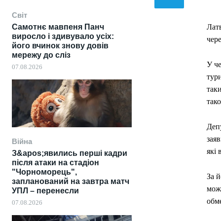
Світ
Самотнє мавпеня Панч
Латв
виросло і здивувало усіх:
чере
його вчинок знову довів
мережу до сліз
У че
07.08.2026
тур
таки
тако
Депу
заяв
Війна
які 
З&apos;явились перші кадри
після атаки на стадіон
"Чорноморець",
За й
запланований на завтра матч
мож
УПЛ – перенесли
обм
07.08.2026