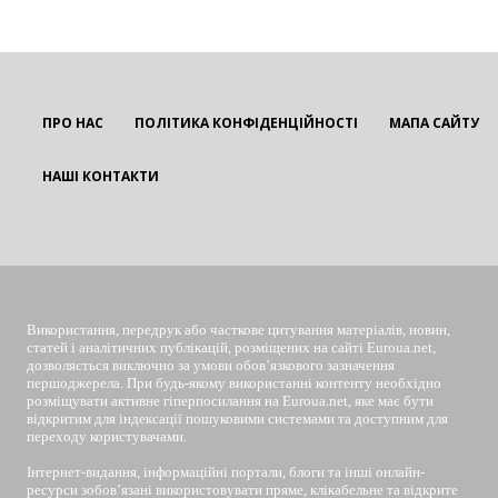
ПРО НАС
ПОЛІТИКА КОНФІДЕНЦІЙНОСТІ
МАПА САЙТУ
НАШІ КОНТАКТИ
EUROUA
Використання, передрук або часткове цитування матеріалів, новин,
статей і аналітичних публікацій, розміщених на сайті Euroua.net,
дозволяється виключно за умови обов’язкового зазначення
першоджерела. При будь-якому використанні контенту необхідно
розміщувати активне гіперпосилання на Euroua.net, яке має бути
відкритим для індексації пошуковими системами та доступним для
переходу користувачами.
Інтернет-видання, інформаційні портали, блоги та інші онлайн-
ресурси зобов’язані використовувати пряме, клікабельне та відкрите