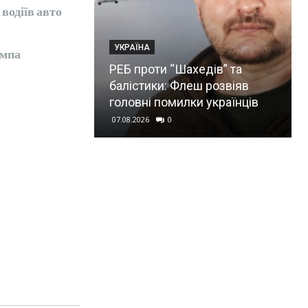
водіїв авто
УКРАЇНА
ампа
РЕБ проти “Шахедів” та
балістики: Флеш розвіяв
головні помилки українців
07.08.2026
0