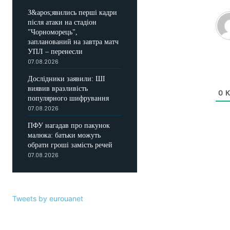
З&apos;явились перші кадри
після атаки на стадіон
"Чорноморець",
запланований на завтра матч
УПЛ – перенесли
07.08.2026
Дослідники заявили: ШІ
виявив вразливість
0
К
популярного шифрування
07.08.2026
ПФУ нагадав про пакунок
малюка: батьки можуть
обрати гроші замість речей
07.08.2026
Tweets by eurouanet