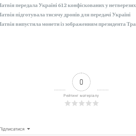
Латвія передала Україні 612 конфіскованих у нетверезих 
Латвія підготувала тисячу дронів для передачі Україні
Латвія випустила монети із зображенням президента Тр
0
Рейтинг матеріалу
Підписатися