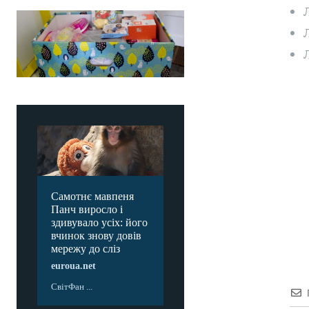
Самотнє мавпеня
Панч виросло і
здивувало усіх: його
вчинок знову довів
мережу до сліз
euroua.net
СвітФан ...