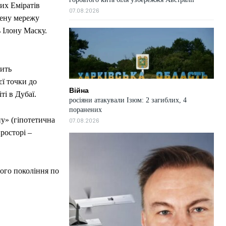
их Еміратів
07.08.2026
жену мережу
 Ілону Маску.
пить
єї точки до
Війна
ті в Дубаї.
росіяни атакували Ізюм: 2 загиблих, 4
поранених
ну» (гіпотетична
07.08.2026
росторі –
вого покоління по