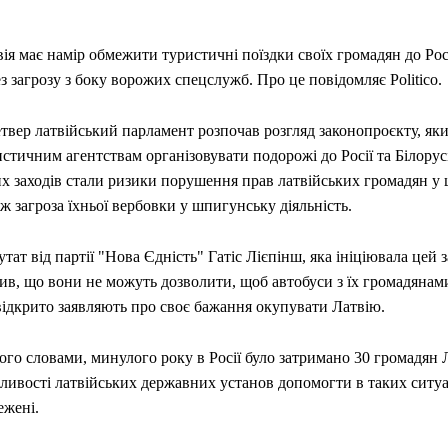
ія має намір обмежити туристичні поїздки своїх громадян до Росі
з загрозу з боку ворожих спецслужб. Про це повідомляє Politico.
твер латвійський парламент розпочав розгляд законопроєкту, як
истичним агентствам організовувати подорожі до Росії та Білору
х заходів стали ризики порушення прав латвійських громадян у ц
ж загроза їхньої вербовки у шпигунську діяльність.
тат від партії "Нова Єдність" Гатіс Лієпінш, яка ініціювала цей 
ив, що вони не можуть дозволити, щоб автобуси з їх громадянами
відкрито заявляють про своє бажання окупувати Латвію.
ого словами, минулого року в Росії було затримано 30 громадян Л
ливості латвійських державних установ допомогти в таких ситуа
ежені.