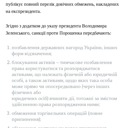
СПОРТ
СПОРТ
ТЕХНОЛОГІЇ
ТЕХНОЛОГІЇ
УКРАЇНА
УКРАЇНА
ВІЙНА
ВІЙНА
СВІТ
СВІТ
ПОЛІТИКА
ПОЛІТИКА
публікує повний перелік довічних обмежень, накладених
ЕКОНОМІКА
ЕКОНОМІКА
СПОРТ
СПОРТ
ТЕХНОЛОГІЇ
ТЕХНОЛОГІЇ
на експрезидента.
Згідно з додатком до указу президента Володимира
Зеленського, санкції проти Порошенка передбачають:
позбавлення державних нагород України, інших
форм відзначення;
блокування активів – тимчасове позбавлення
права користуватися та розпоряджатися
активами, що належать фізичній або юридичній
особі, а також активами, щодо яких така особа
може прямо чи опосередковано (через інших
фізичних або
юридичних осіб) вчиняти дії, тотожні за змістом
здійсненню права розпорядження ними;
обмеження торгівельних операцій (повне
припинення);
обмеження, часткове чи повне припинення