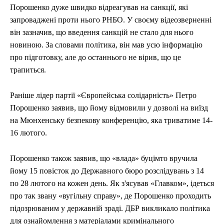
Порошенко дуже швидко відреагував на санкції, які
запроваджені проти нього РНБО. У своєму відеозверненні
він зазначив, що введення санкцій не стало для нього
новиною. За словами політика, він мав усю інформацію
про підготовку, але до останнього не вірив, що це
трапиться.
Раніше лідер партії «Європейська солідарність» Петро
Порошенко заявив, що йому відмовили у дозволі на виїзд
на Мюнхенську безпекову конференцію, яка триватиме 14-
16 лютого.
Порошенко також заявив, що «влада» буцімто вручила
йому 15 повісток до Державного бюро розслідувань з 14
по 28 лютого на кожен день. Як з'ясував «Главком», ідеться
про так звану «вугільну справу», де Порошенко проходить
підозрюваним у державній зраді. ДБР викликало політика
для ознайомлення з матеріалами кримінального