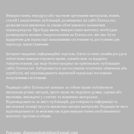
Використання, передрук або часткове цитування матеріалів, новин,
статей і аналітичних публікацій, розміщених на сайті Euroua.net,
дозволяється виключно за умови обов’язкового зазначення
першоджерела. При будь-якому використанні контенту необхідно
розміщувати активне гіперпосилання на Euroua.net, яке має бути
відкритим для індексації пошуковими системами та доступним для
переходу користувачами.
Інтернет-видання, інформаційні портали, блоги та інші онлайн-ресурси
зобов’язані використовувати пряме, клікабельне та відкрите
гіперпосилання, що веде безпосередньо на оригінальну публікацію
сайту Euroua.net. Забороняється застосування технічних обмежень або
атрибутів, які перешкоджають коректній індексації посилання
пошуковими системами.
Редакція сайту Euroua.net залишає за собою право публікувати
матеріали різних авторів, проте може не поділяти думки, оцінки або
висновки, викладені у статтях та новинних матеріалах.
Відповідальність за зміст публікацій, достовірність інформації та
висловлені позиції несуть виключно автори матеріалів. Редакція не несе
відповідальності за можливі наслідки використання опублікованого
контенту третіми особами.
Реклама: digestmediaholding@gmail.com