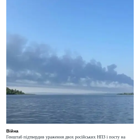
Війна
Генштаб підтвердив ураження двох російських НПЗ і посту на