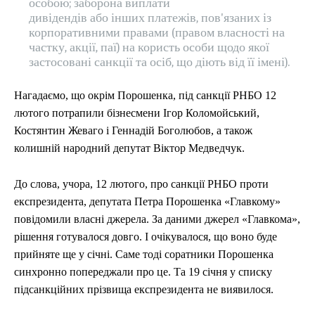
особою; заборона виплати
дивідендів або інших платежів, пов'язаних із
корпоративними правами (правом власності на
частку, акції, паї) на користь особи щодо якої
застосовані санкції та осіб, що діють від її імені).
Нагадаємо, що окрім Порошенка, під санкції РНБО 12
лютого потрапили бізнесмени Ігор Коломойський,
Костянтин Жеваго і Геннадій Боголюбов, а також
колишній народний депутат Віктор Медведчук.
До слова, учора, 12 лютого, про санкції РНБО проти
експрезидента, депутата Петра Порошенка «Главкому»
повідомили власні джерела. За даними джерел «Главкома»,
рішення готувалося довго. І очікувалося, що воно буде
прийняте ще у січні. Саме тоді соратники Порошенка
синхронно попереджали про це. Та 19 січня у списку
підсанкційних прізвища експрезидента не виявилося.