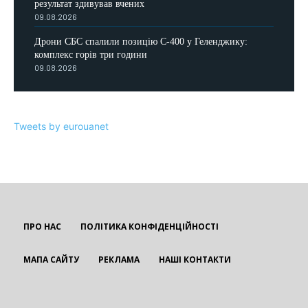
результат здивував вчених
09.08.2026
Дрони СБС спалили позицію С-400 у Геленджику:
комплекс горів три години
09.08.2026
Tweets by eurouanet
ПРО НАС
ПОЛІТИКА КОНФІДЕНЦІЙНОСТІ
МАПА САЙТУ
РЕКЛАМА
НАШІ КОНТАКТИ
EUROUA