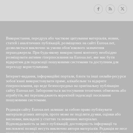
Використання, передрук або часткове цитування матеріалів, новин,
статей і аналітичних публікацій, розміщених на сайті Euroua.net,
дозволяється виключно за умови обов’язкового зазначення
першоджерела. При будь-якому використанні контенту необхідно
розміщувати активне гіперпосилання на Euroua.net, яке має бути
відкритим для індексації пошуковими системами та доступним для
переходу користувачами.
Інтернет-видання, інформаційні портали, блоги та інші онлайн-ресурси
зобов’язані використовувати пряме, клікабельне та відкрите
гіперпосилання, що веде безпосередньо на оригінальну публікацію
сайту Euroua.net. Забороняється застосування технічних обмежень або
атрибутів, які перешкоджають коректній індексації посилання
пошуковими системами.
Редакція сайту Euroua.net залишає за собою право публікувати
матеріали різних авторів, проте може не поділяти думки, оцінки або
висновки, викладені у статтях та новинних матеріалах.
Відповідальність за зміст публікацій, достовірність інформації та
висловлені позиції несуть виключно автори матеріалів. Редакція не несе