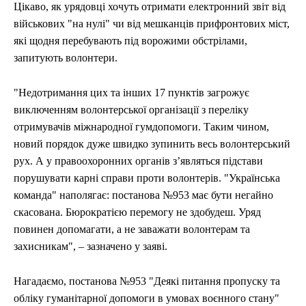
Цікаво, як урядовці хочуть отримати електронний звіт від
військових "на нулі" чи від мешканців прифронтових міст,
які щодня перебувають під ворожими обстрілами,
запитують волонтери.
"Недотримання цих та інших 17 пунктів загрожує
виключенням волонтерської організації з переліку
отримувачів міжнародної гумдопомоги. Таким чином,
новий порядок дуже швидко зупинить весь волонтерський
рух. А у правоохоронних органів з’являться підстави
порушувати карні справи проти волонтерів. "Українська
команда" наполягає: постанова №953 має бути негайно
скасована. Бюрократією перемогу не здобудеш. Уряд
повинен допомагати, а не заважати волонтерам та
захисникам", – зазначено у заяві.
Нагадаємо, постанова №953 "Деякі питання пропуску та
обліку гуманітарної допомоги в умовах воєнного стану"