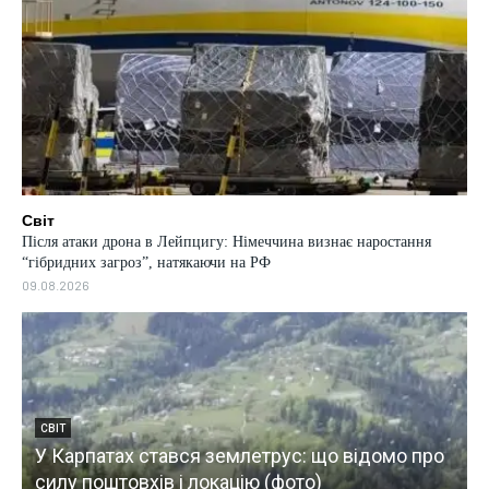
Світ
Після атаки дрона в Лейпцигу: Німеччина визнає наростання
“гібридних загроз”, натякаючи на РФ
09.08.2026
СВІТ
Понад 20 тисяч утікачів: у Канаді
с: що відомо про
надзвичайний стан через масшта
то)
(відео)