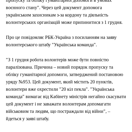
ЕКОНОМІКА
ЕКОНОМІКА
СПОРТ
СПОРТ
ТЕХНОЛОГІЇ
ТЕХНОЛОГІЇ
пропуску та обліку гуманітарної допомоги в умовах
воєнного стану". Через цей документ допомога
українським захисникам з-за кордону та діяльність
волонтерських організацій може припинитися з 1 грудня.
Про це повідомляє РБК-Україна з посиланням на заяву
волонтерського штабу "Українська команда".
"З 1 грудня робота волонтерів може бути повністю
паралізована. Причина – новий порядок пропуску та
обліку гуманітарної допомоги, затверджений постановою
уряду №953. Цей документ, який містить 20 пунктів,
волонтери вже охрестили "20 кіл пекла". "Українська
команда" вимагає від Кабінету міністрів негайно скасувати
цей документ і не заважати волонтерам допомагати
військовим та людям, що постраждали від війни", –
йдеться у заяві штабу.