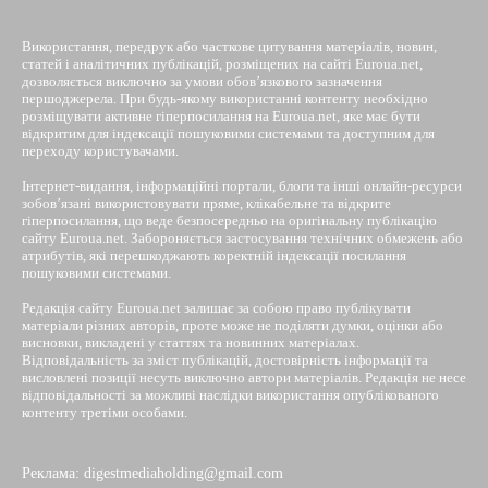
Використання, передрук або часткове цитування матеріалів, новин,
статей і аналітичних публікацій, розміщених на сайті Euroua.net,
дозволяється виключно за умови обов’язкового зазначення
першоджерела. При будь-якому використанні контенту необхідно
розміщувати активне гіперпосилання на Euroua.net, яке має бути
відкритим для індексації пошуковими системами та доступним для
переходу користувачами.
Інтернет-видання, інформаційні портали, блоги та інші онлайн-ресурси
зобов’язані використовувати пряме, клікабельне та відкрите
гіперпосилання, що веде безпосередньо на оригінальну публікацію
сайту Euroua.net. Забороняється застосування технічних обмежень або
атрибутів, які перешкоджають коректній індексації посилання
пошуковими системами.
Редакція сайту Euroua.net залишає за собою право публікувати
матеріали різних авторів, проте може не поділяти думки, оцінки або
висновки, викладені у статтях та новинних матеріалах.
Відповідальність за зміст публікацій, достовірність інформації та
висловлені позиції несуть виключно автори матеріалів. Редакція не несе
відповідальності за можливі наслідки використання опублікованого
контенту третіми особами.
Реклама: digestmediaholding@gmail.com