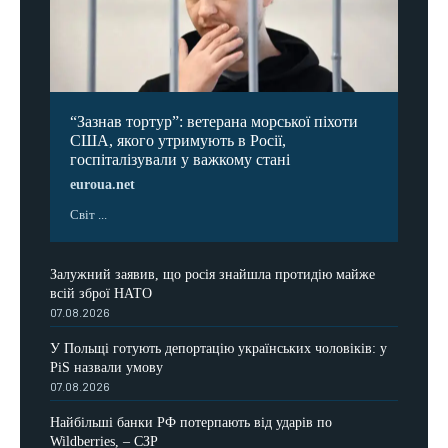
“Зазнав тортур”: ветерана морської піхоти
США, якого утримують в Росії,
госпіталізували у важкому стані
euroua.net
Світ ...
Залужний заявив, що росія знайшла протидію майже
всій зброї НАТО
07.08.2026
У Польщі готують депортацію українських чоловіків: у
PiS назвали умову
07.08.2026
Найбільші банки РФ потерпають від ударів по
Wildberries, – СЗР