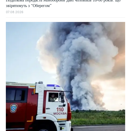
Податкова передасть Міноборони дані чоловіків 18-60 років: що
звірятимуть з “Оберегом”
07.08.2026