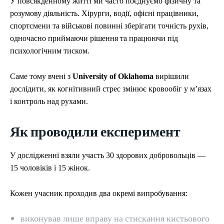
У повсякденному житті ми часто поєднуємо фізичну та
розумову діяльність. Хірурги, водії, офісні працівники,
спортсмени та військові повинні зберігати точність рухів,
одночасно приймаючи рішення та працюючи під
психологічним тиском.
Саме тому вчені з
University of Oklahoma
вирішили
дослідити, як когнітивний стрес змінює кровообіг у м’язах
і контроль над рухами.
Як проводили експеримент
У дослідженні взяли участь 30 здорових добровольців —
15 чоловіків і 15 жінок.
Кожен учасник проходив два окремі випробування:
виконував лише вправу на стискання кистьового