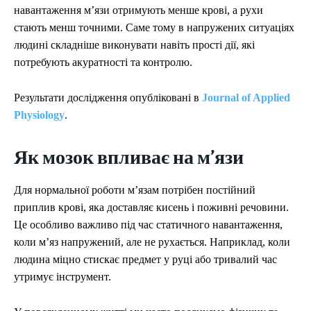
УКРАЇНА
УКРАЇНА
ВІЙНА
ВІЙНА
СВІТ
СВІТ
ПОЛІТИКА
ПОЛІТИКА
ЕКОНОМІКА
ЕКОНОМІКА
навантаження м’язи отримують менше крові, а рухи
СПОРТ
СПОРТ
ТЕХНОЛОГІЇ
ТЕХНОЛОГІЇ
УКРАЇНА
УКРАЇНА
ВІЙНА
ВІЙНА
СВІТ
СВІТ
ПОЛІТИКА
ПОЛІТИКА
ЕКОНОМІКА
ЕКОНОМІКА
СПОРТ
СПОРТ
ТЕХНОЛОГІЇ
ТЕХНОЛОГІЇ
стають менш точними. Саме тому в напружених ситуаціях
людині складніше виконувати навіть прості дії, які
потребують акуратності та контролю.
Результати дослідження опубліковані в
Journal of Applied
Physiology
.
Як мозок впливає на м’язи
Для нормальної роботи м’язам потрібен постійний
приплив крові, яка доставляє кисень і поживні речовини.
Це особливо важливо під час статичного навантаження,
коли м’яз напружений, але не рухається. Наприклад, коли
людина міцно стискає предмет у руці або тривалий час
утримує інструмент.