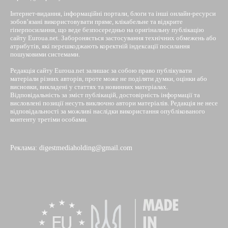
Інтернет-видання, інформаційні портали, блоги та інші онлайн-ресурси
зобов’язані використовувати пряме, клікабельне та відкрите
гіперпосилання, що веде безпосередньо на оригінальну публікацію
сайту Euroua.net. Забороняється застосування технічних обмежень або
атрибутів, які перешкоджають коректній індексації посилання
пошуковими системами.
Редакція сайту Euroua.net залишає за собою право публікувати
матеріали різних авторів, проте може не поділяти думки, оцінки або
висновки, викладені у статтях та новинних матеріалах.
Відповідальність за зміст публікацій, достовірність інформації та
висловлені позиції несуть виключно автори матеріалів. Редакція не несе
відповідальності за можливі наслідки використання опублікованого
контенту третіми особами.
Реклама: digestmediaholding@gmail.com