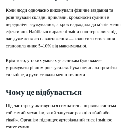
Коли люди одночасно виконували фізичне завдання та
розв’язували складні приклади, кровоносні судини в
передпліччі звужувалися, а кров надходила до м’язів менш
ефективно. Найбільш виражені зміни спостерігалися під
час дуже легкого навантаження — коли сила стискання
становила лише 5–10% від максимальної.
Крім того, у таких умовах учасникам було важче
утримувати рівномірне зусилля. Рука починала тремтіти
сильніше, а рухи ставали менш точними.
Чому це відбувається
Під час стресу активується симпатична нервова система —
той самий механізм, який запускає реакцію «бий або
тікай». Організм підвищує артеріальний тиск і змінює
тонус судин.