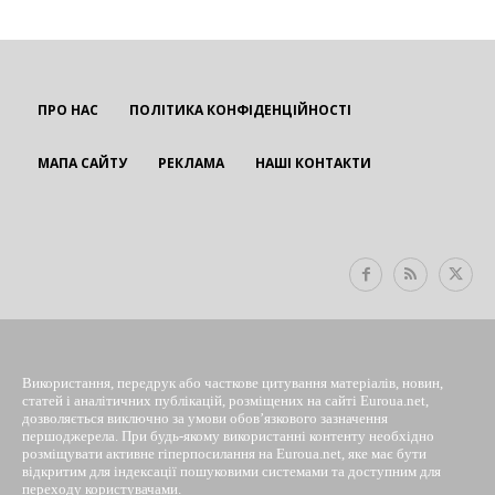
ПРО НАС
ПОЛІТИКА КОНФІДЕНЦІЙНОСТІ
МАПА САЙТУ
РЕКЛАМА
НАШІ КОНТАКТИ
EUROUA
Використання, передрук або часткове цитування матеріалів, новин,
статей і аналітичних публікацій, розміщених на сайті Euroua.net,
дозволяється виключно за умови обов’язкового зазначення
першоджерела. При будь-якому використанні контенту необхідно
розміщувати активне гіперпосилання на Euroua.net, яке має бути
відкритим для індексації пошуковими системами та доступним для
переходу користувачами.