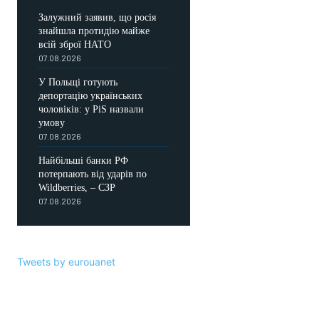
Залужний заявив, що росія
знайшла протидію майже
всій зброї НАТО
07.08.2026
У Польщі готують
депортацію українських
чоловіків: у PiS назвали
умову
07.08.2026
Найбільші банки РФ
потерпають від ударів по
Wildberries, – СЗР
07.08.2026
Tweets by eurouanet