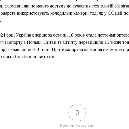
ні фермери, які не мають доступу до сучасних технологій збері
одарств використовують холодильні камери, тоді як у ЄС цей по
.
24 році Україна вперше за останні 10 років стала нетто-імпортер
яги імпорту з Польщі, Литви та Єгипту перевищили 15 тисяч тонн
орт склав лише 760 тонн. Проте імпортна картопля не змогла ста
з високі логістичні витрати.
0
Рейтинг матеріалу