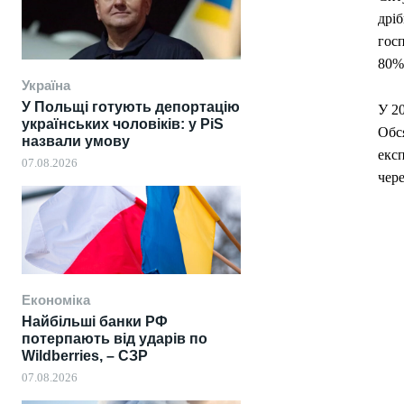
дріб
госп
80%
Україна
У Польщі готують депортацію
У 20
українських чоловіків: у PiS
Обс
назвали умову
експ
07.08.2026
чере
Економіка
Найбільші банки РФ
потерпають від ударів по
Wildberries, – СЗР
07.08.2026