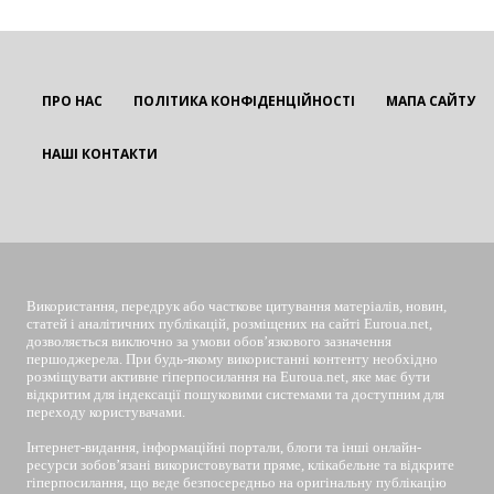
ПРО НАС
ПОЛІТИКА КОНФІДЕНЦІЙНОСТІ
МАПА САЙТУ
НАШІ КОНТАКТИ
EUROUA
Використання, передрук або часткове цитування матеріалів, новин,
статей і аналітичних публікацій, розміщених на сайті Euroua.net,
дозволяється виключно за умови обов’язкового зазначення
першоджерела. При будь-якому використанні контенту необхідно
розміщувати активне гіперпосилання на Euroua.net, яке має бути
відкритим для індексації пошуковими системами та доступним для
переходу користувачами.
Інтернет-видання, інформаційні портали, блоги та інші онлайн-
ресурси зобов’язані використовувати пряме, клікабельне та відкрите
гіперпосилання, що веде безпосередньо на оригінальну публікацію