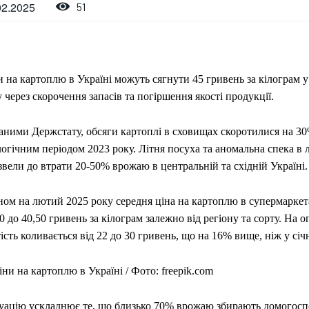
02.2025
51
 на картоплю в Україні можуть сягнути 45 гривень за кілограм у
 через скорочення запасів та погіршення якості продукції.
даними Держстату, обсяги картоплі в сховищах скоротилися на 30
огічним періодом 2023 року. Літня посуха та аномальна спека в 
вели до втрати 20-50% врожаю в центральній та східній Україні.
ном на лютий 2025 року середня ціна на картоплю в супермаркет
0 до 40,50 гривень за кілограм залежно від регіону та сорту. На
ість коливається від 22 до 30 гривень, що на 16% вище, ніж у січн
уацію ускладнює те, що близько 70% врожаю збирають домогосп