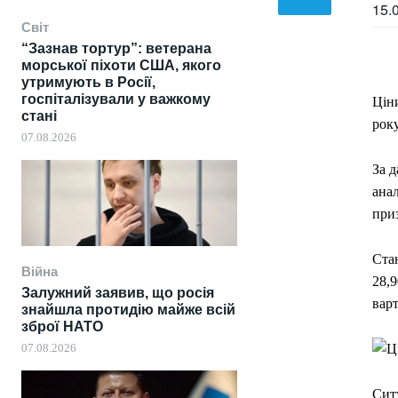
15.
Світ
“Зазнав тортур”: ветерана
морської піхоти США, якого
утримують в Росії,
госпіталізували у важкому
Ціни
стані
року
07.08.2026
За 
анал
приз
Ста
Війна
28,9
Залужний заявив, що росія
варт
знайшла протидію майже всій
зброї НАТО
07.08.2026
Сит