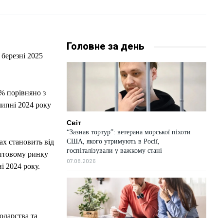
Головне за день
 березні 2025
% порівняно з
липні 2024 року
Світ
“Зазнав тортур”: ветерана морської піхоти
США, якого утримують в Росії,
ах становить від
госпіталізували у важкому стані
 оптовому ринку
07.08.2026
і 2024 року.
одарства та