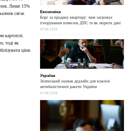
гання. Лише 15%
Економіка
казник сягає
Борг за продану квартиру: чим загрожує
ігнорування помилок ДПС та як звірити дані
07.08.2026
ом картоплі.
, тоді як
білізувати ціни
Україна
Зеленський назвав дедлайн для власної
антибалістичної ракети України
07.08.2026