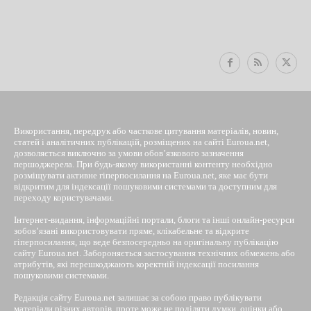
EUROUA
Використання, передрук або часткове цитування матеріалів, новин,
статей і аналітичних публікацій, розміщених на сайті Euroua.net,
дозволяється виключно за умови обов’язкового зазначення
першоджерела. При будь-якому використанні контенту необхідно
розміщувати активне гіперпосилання на Euroua.net, яке має бути
відкритим для індексації пошуковими системами та доступним для
переходу користувачами.
Інтернет-видання, інформаційні портали, блоги та інші онлайн-ресурси
зобов’язані використовувати пряме, клікабельне та відкрите
гіперпосилання, що веде безпосередньо на оригінальну публікацію
сайту Euroua.net. Забороняється застосування технічних обмежень або
атрибутів, які перешкоджають коректній індексації посилання
пошуковими системами.
Редакція сайту Euroua.net залишає за собою право публікувати
матеріали різних авторів, проте може не поділяти думки, оцінки або