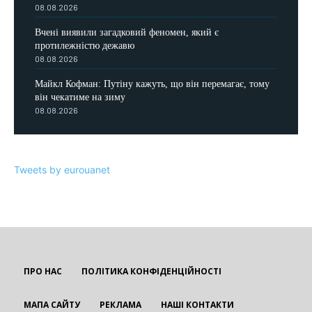
08.08.2026
Вчені виявили загадковий феномен, який є
протилежністю дежавю
08.08.2026
Майкл Кофман: Путіну кажуть, що він перемагає, тому
він чекатиме на зиму
08.08.2026
Tweets by eurouanet
ПРО НАС
ПОЛІТИКА КОНФІДЕНЦІЙНОСТІ
МАПА САЙТУ
РЕКЛАМА
НАШІ КОНТАКТИ