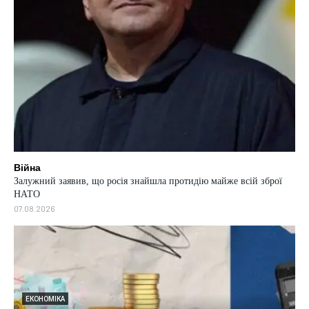
Війна
Залужний заявив, що росія знайшла протидію майже всій зброї
НАТО
07.08.2026
ЕКОНОМІКА