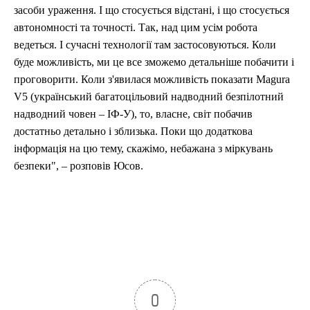
засоби ураження. І що стосується відстані, і що стосується
автономності та точності. Так, над цим усім робота
ведеться. І сучасні технології там застосовуються. Коли
буде можливість, ми це все зможемо детальніше побачити і
проговорити. Коли з'явилася можливість показати Мagura
V5 (український багатоцільовий надводний безпілотний
надводний човен – ІФ-У), то, власне, світ побачив
достатньо детально і зблизька. Поки що додаткова
інформація на цю тему, скажімо, небажана з міркувань
безпеки", – розповів Юсов.
0