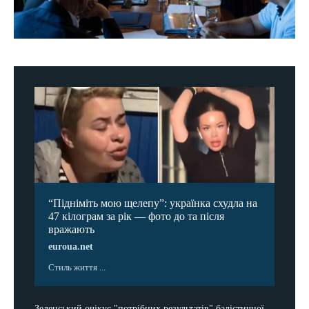
“Підніміть мою щелепу”: українка схудла на
47 кілограм за рік — фото до та після
вражають
euroua.net
Стиль життя ...
Зеленський очікує "потрібних результатів" балістичної