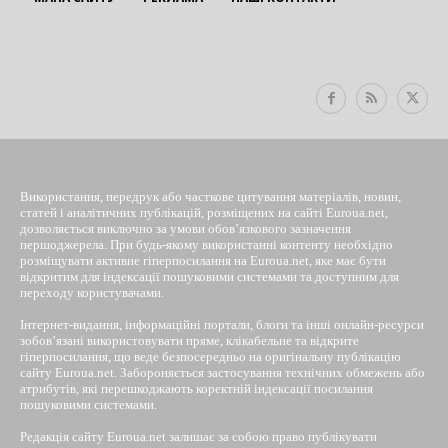
EUROUA
Використання, передрук або часткове цитування матеріалів, новин,
статей і аналітичних публікацій, розміщених на сайті Euroua.net,
дозволяється виключно за умови обов’язкового зазначення
першоджерела. При будь-якому використанні контенту необхідно
розміщувати активне гіперпосилання на Euroua.net, яке має бути
відкритим для індексації пошуковими системами та доступним для
переходу користувачами.
Інтернет-видання, інформаційні портали, блоги та інші онлайн-ресурси
зобов’язані використовувати пряме, клікабельне та відкрите
гіперпосилання, що веде безпосередньо на оригінальну публікацію
сайту Euroua.net. Забороняється застосування технічних обмежень або
атрибутів, які перешкоджають коректній індексації посилання
пошуковими системами.
Редакція сайту Euroua.net залишає за собою право публікувати