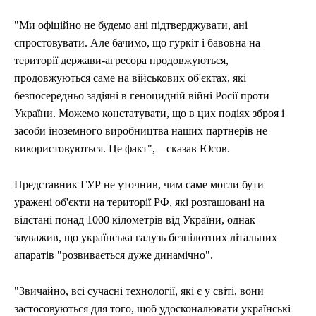
"Ми офіційно не будемо ані підтверджувати, ані
спростовувати. Але бачимо, що гуркіт і бавовна на
території держави-агресора продовжуються,
продовжуються саме на військових об'єктах, які
безпосередньо задіяні в геноцидній війні Росії проти
України. Можемо констатувати, що в цих подіях зброя і
засоби іноземного виробництва наших партнерів не
використовуються. Це факт", – сказав Юсов.
Представник ГУР не уточнив, чим саме могли бути
уражені об'єкти на території РФ, які розташовані на
відстані понад 1000 кілометрів від України, однак
зауважив, що українська галузь безпілотних літальних
апаратів "розвивається дуже динамічно".
"Звичайно, всі сучасні технології, які є у світі, вони
застосовуються для того, щоб удосконалювати українські