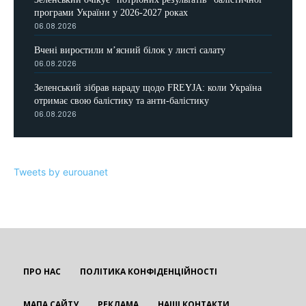
програми України у 2026-2027 роках
06.08.2026
Вчені виростили м’ясний білок у листі салату
06.08.2026
Зеленський зібрав нараду щодо FREYJA: коли Україна
отримає свою балістику та анти-балістику
06.08.2026
Tweets by eurouanet
ПРО НАС
ПОЛІТИКА КОНФІДЕНЦІЙНОСТІ
МАПА САЙТУ
РЕКЛАМА
НАШІ КОНТАКТИ