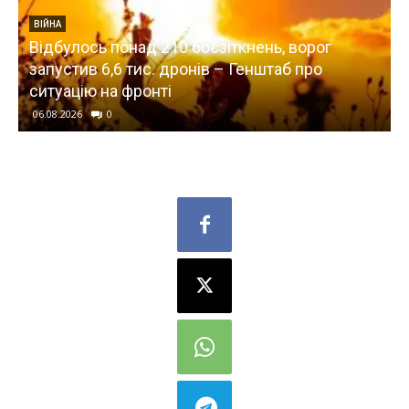
кнень, ворог
ЕКОНОМІКА
Генштаб про
Україна відкинула РФ у минуле:
дозволила бензин стандарту 20
06.08.2026
0