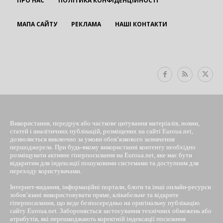
ПРО НАС
ПОЛІТИКА КОНФІДЕНЦІЙНОСТІ
МАПА САЙТУ
РЕКЛАМА
НАШІ КОНТАКТИ
EUROUA
Використання, передрук або часткове цитування матеріалів, новин,
статей і аналітичних публікацій, розміщених на сайті Euroua.net,
дозволяється виключно за умови обов’язкового зазначення
першоджерела. При будь-якому використанні контенту необхідно
розміщувати активне гіперпосилання на Euroua.net, яке має бути
відкритим для індексації пошуковими системами та доступним для
переходу користувачами.
Інтернет-видання, інформаційні портали, блоги та інші онлайн-ресурси
зобов’язані використовувати пряме, клікабельне та відкрите
гіперпосилання, що веде безпосередньо на оригінальну публікацію
сайту Euroua.net. Забороняється застосування технічних обмежень або
атрибутів, які перешкоджають коректній індексації посилання