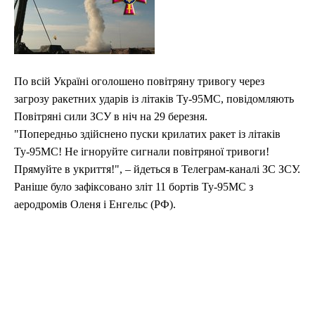
По всій Україні оголошено повітряну тривогу через
загрозу ракетних ударів із літаків Ту-95МС, повідомляють
Повітряні сили ЗСУ в ніч на 29 березня.
"Попередньо здійснено пуски крилатих ракет із літаків
Ту-95МС! Не ігноруйте сигнали повітряної тривоги!
Прямуйте в укриття!", – йдеться в Телеграм-каналі ЗС ЗСУ.
Раніше було зафіксовано зліт 11 бортів Ту-95МС з
аеродромів Оленя і Енгельс (РФ).