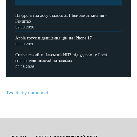
На фронті за добу сталось 231 бойове зіткнення –
Генштаб
09.08.2026
Apple готує підвищення цін на iPhone 17
09.08.2026
Сизранський та Ільський НПЗ під ударом: у Росії
спалахнули пожежі на заводах
09.08.2026
Tweets by eurouanet