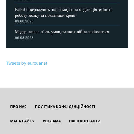
Вчені стверджують, що семиденна медитація змінить
роботу мозку та показники крові
09.08.2026
Мадяр назвав п’ять умов, за яких війна закінчиться
09.08.2026
Tweets by eurouanet
ПРО НАС
ПОЛІТИКА КОНФІДЕНЦІЙНОСТІ
МАПА САЙТУ
РЕКЛАМА
НАШІ КОНТАКТИ
EUROUA