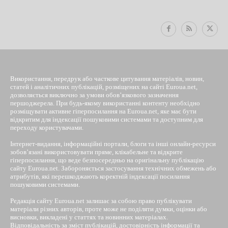
Використання, передрук або часткове цитування матеріалів, новин,
статей і аналітичних публікацій, розміщених на сайті Euroua.net,
дозволяється виключно за умови обов’язкового зазначення
першоджерела. При будь-якому використанні контенту необхідно
розміщувати активне гіперпосилання на Euroua.net, яке має бути
відкритим для індексації пошуковими системами та доступним для
переходу користувачами.
Інтернет-видання, інформаційні портали, блоги та інші онлайн-ресурси
зобов’язані використовувати пряме, клікабельне та відкрите
гіперпосилання, що веде безпосередньо на оригінальну публікацію
сайту Euroua.net. Забороняється застосування технічних обмежень або
атрибутів, які перешкоджають коректній індексації посилання
пошуковими системами.
Редакція сайту Euroua.net залишає за собою право публікувати
матеріали різних авторів, проте може не поділяти думки, оцінки або
висновки, викладені у статтях та новинних матеріалах.
Відповідальність за зміст публікацій, достовірність інформації та