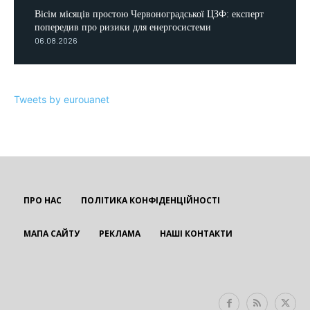
Вісім місяців простою Червоноградської ЦЗФ: експерт
попередив про ризики для енергосистеми
06.08.2026
Tweets by eurouanet
ПРО НАС
ПОЛІТИКА КОНФІДЕНЦІЙНОСТІ
МАПА САЙТУ
РЕКЛАМА
НАШІ КОНТАКТИ
EUROUA