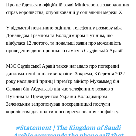
Про це йдеться в офіційній заяві Міністерства закордонних
справ королівства, опублікованій у соціальній мережі Х.
У відомстві позитивно оцінили телефонну розмову між
Дональдом Трампом та Володимиром Путіним, що
відбулася 12 лютого, та подальші заяви про можливість
проведення двостороннього саміту в Саудівській Аравії.
МЗС Саудівської Аравії також нагадало про попередні
дипломатичні ініціативи країни. Зокрема, 3 березня 2022
року наслідний принц і прем'єр-міністр Мухаммед бін
Салман бін Абдульазіз під час телефонних розмов з
Путіним та Президентом України Володимиром
Зеленським запропонував посередницькі послуги
королівства для політичного врегулювання конфлікту.
#Statement | The Kingdom of Saudi
Arabia commends the phone call that