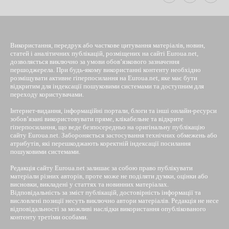
Використання, передрук або часткове цитування матеріалів, новин,
статей і аналітичних публікацій, розміщених на сайті Euroua.net,
дозволяється виключно за умови обов’язкового зазначення
першоджерела. При будь-якому використанні контенту необхідно
розміщувати активне гіперпосилання на Euroua.net, яке має бути
відкритим для індексації пошуковими системами та доступним для
переходу користувачами.
Інтернет-видання, інформаційні портали, блоги та інші онлайн-ресурси
зобов’язані використовувати пряме, клікабельне та відкрите
гіперпосилання, що веде безпосередньо на оригінальну публікацію
сайту Euroua.net. Забороняється застосування технічних обмежень або
атрибутів, які перешкоджають коректній індексації посилання
пошуковими системами.
Редакція сайту Euroua.net залишає за собою право публікувати
матеріали різних авторів, проте може не поділяти думки, оцінки або
висновки, викладені у статтях та новинних матеріалах.
Відповідальність за зміст публікацій, достовірність інформації та
висловлені позиції несуть виключно автори матеріалів. Редакція не несе
відповідальності за можливі наслідки використання опублікованого
контенту третіми особами.