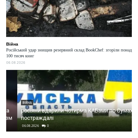
Війна
Російський удар знищив резервний склад BookChef: згоріли понад
100 тисяч книг
06.08.2026
ВІЙНА
росіяни вдарили чотирма КАБами по Сумах, є
м
постраждалі
06.08.2026
0