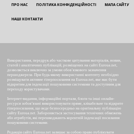
ПРО НАС
ПОЛІТИКА КОНФІДЕНЦІЙНОСТІ
МАПА САЙТУ
НАШІ КОНТАКТИ
EUROUA
Використання, передрук або часткове цитування матеріалів, новин,
статей і аналітичних публікацій, розміщених на сайті Euroua.net,
дозволяється виключно за умови обов’язкового зазначення
першоджерела. При будь-якому використанні контенту необхідно
розміщувати активне гіперпосилання на Euroua.net, яке має бути
відкритим для індексації пошуковими системами та доступним для
переходу користувачами.
Інтернет-видання, інформаційні портали, блоги та інші онлайн-
ресурси зобов’язані використовувати пряме, клікабельне та відкрите
гіперпосилання, що веде безпосередньо на оригінальну публікацію
сайту Euroua.net. Забороняється застосування технічних обмежень
або атрибутів, які перешкоджають коректній індексації посилання
пошуковими системами.
Редакція сайту Euroua.net залишає за собою право публікувати