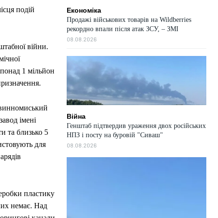
ісця подій
Економіка
Продажі військових товарів на Wildberries
рекордно впали після атак ЗСУ, – ЗМІ
08.08.2026
штабної війни.
мічної
 понад 1 мільйон
призначення.
Невинномиський
Війна
завод імені
Генштаб підтвердив ураження двох російських
и та близько 5
НПЗ і посту на буровій "Сиваш"
истовують для
08.08.2026
арядів
реробки пластику
лих немає. Над
торингові канали