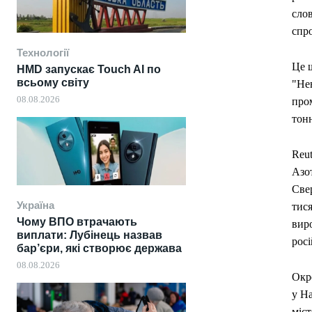
слов
спр
Технології
Це 
HMD запускає Touch AI по
всьому світу
"Нев
08.08.2026
пром
тонн
Reu
Азот
Све
Україна
тися
Чому ВПО втрачають
виро
виплати: Лубінець назвав
рос
бар’єри, які створює держава
08.08.2026
Окре
у Н
міст