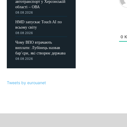
автотранспорт у Херсонській
області – ОВА
08.08.2026
HMD запускає Touch AI по
всьому світу
08.08.2026
0
К
Чому ВПО втрачають
виплати: Лубінець назвав
бар’єри, які створює держава
08.08.2026
Tweets by eurouanet