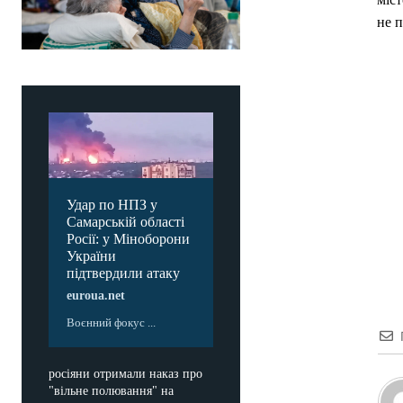
не 
Удар по НПЗ у
Самарській області
Росії: у Міноборони
України
підтвердили атаку
euroua.net
Воєнний фокус ...
росіяни отримали наказ про
"вільне полювання" на