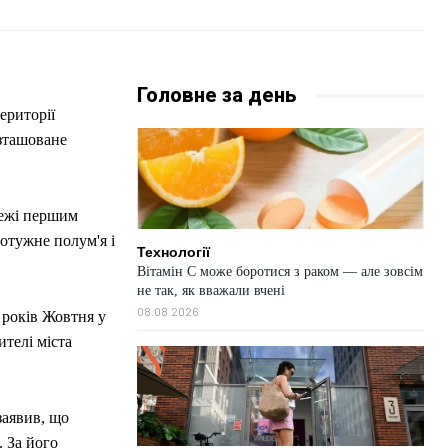
Головне за день
ериторії
зташоване
жежі першим
отужне полум'я і
Технології
Вітамін C може боротися з раком — але зовсім
не так, як вважали вчені
08.08.2026
 років Жовтня у
ителі міста
аявив, що
 За його