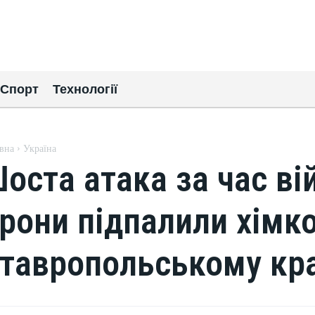
Спорт
Технології
вна
Україна
оста атака за час вій
рони підпалили хімко
тавропольському кра