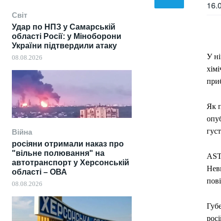
16.
Світ
Удар по НПЗ у Самарській
області Росії: у Міноборони
України підтвердили атаку
У н
08.08.2026
хім
приб
Як 
опуб
гус
Війна
росіяни отримали наказ про
"вільне полювання" на
AST
автотранспорт у Херсонській
Неви
області – ОВА
пові
08.08.2026
Губ
рос