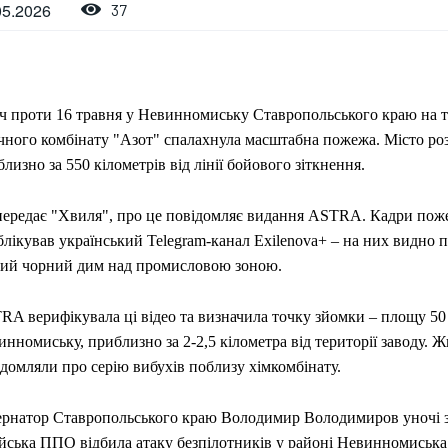
05.2026
37
іч проти 16 травня у Невинномиську Ставропольського краю на т
ічного комбінату "Азот" спалахнула масштабна пожежа. Місто ро
лизно за 550 кілометрів від лінії бойового зіткнення.
передає "Хвиля", про це повідомляє видання ASTRA. Кадри по
лікував український Telegram-канал Exilenova+ – на них видно п
тий чорний дим над промисловою зоною.
RA верифікувала ці відео та визначила точку зйомки – площу 50
нномиську, приблизно за 2-2,5 кілометра від території заводу. Ж
домляли про серію вибухів поблизу хімкомбінату.
ернатор Ставропольського краю Володимир Володимиров уночі з
ійська ППО відбила атаку безпілотників у районі Невинномиська.