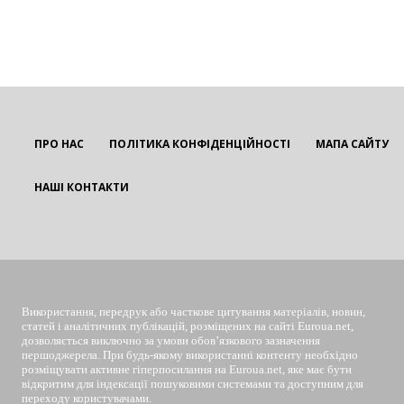
ПРО НАС
ПОЛІТИКА КОНФІДЕНЦІЙНОСТІ
МАПА САЙТУ
НАШІ КОНТАКТИ
EUROUA
Використання, передрук або часткове цитування матеріалів, новин,
статей і аналітичних публікацій, розміщених на сайті Euroua.net,
дозволяється виключно за умови обов’язкового зазначення
першоджерела. При будь-якому використанні контенту необхідно
розміщувати активне гіперпосилання на Euroua.net, яке має бути
відкритим для індексації пошуковими системами та доступним для
переходу користувачами.