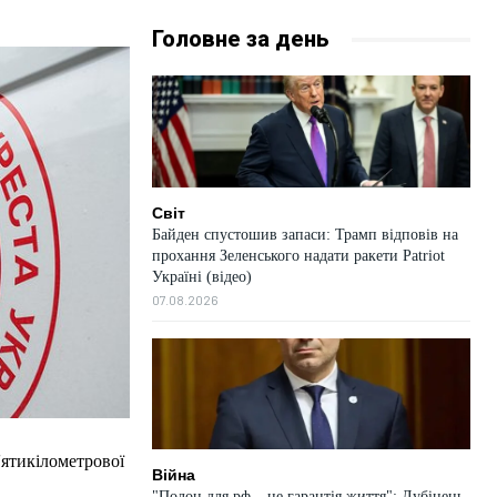
Головне за день
Світ
Байден спустошив запаси: Трамп відповів на
прохання Зеленського надати ракети Patriot
Україні (відео)
07.08.2026
ятикілометрової
Війна
"Полон для рф – не гарантія життя": Лубінець