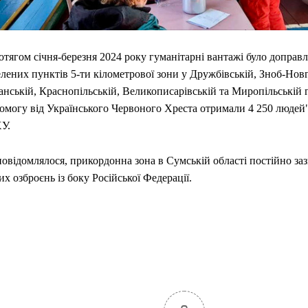
тягом січня-березня 2024 року гуманітарні вантажі було доправл
СВІТ
лених пунктів 5-ти кілометрової зони у Дружбівській, Зноб-Нов
Байден спусто
нській, Краснопільській, Великописарівській та Миропільській 
Трамп відповів
омогу від Українського Червоного Хреста отримали 4 250 людей",
Зеленського на
У.
Patriot Україні 
07.08.2026
0
овідомлялося, прикордонна зона в Сумській області постійно зазн
их озброєнь із боку Російської Федерації.