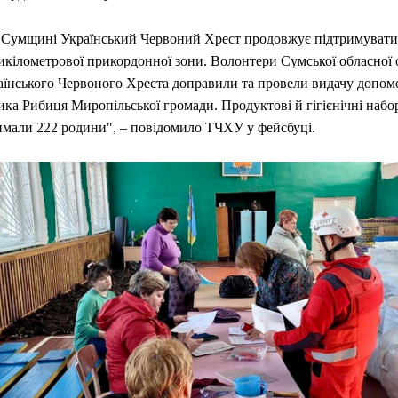
 Сумщині Український Червоний Хрест продовжує підтримувати
икілометрової прикордонної зони. Волонтери Сумської обласної о
аїнського Червоного Хреста доправили та провели видачу допом
ика Рибиця Миропільської громади. Продуктові й гігієнічні наб
имали 222 родини", – повідомило ТЧХУ у фейсбуці.