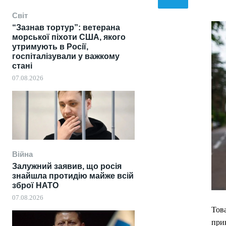
Світ
“Зазнав тортур”: ветерана
морської піхоти США, якого
утримують в Росії,
госпіталізували у важкому
стані
07.08.2026
Війна
Залужний заявив, що росія
знайшла протидію майже всій
зброї НАТО
07.08.2026
Тов
прик