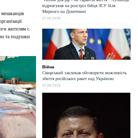
відреагував на розстріл бійця ЗСУ біля
Мирного на Донеччині
 мешканців
07.08.2026
рганізації
оги жителям с.
ори та подушки
Війна
Сікорський закликав обговорити можливість
збиття російських ракет над Україною
07.08.2026