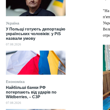
"На
п'ят
Укр
Україна
Вел
У Польщі готують депортацію
українських чоловіків: у PiS
отр
назвали умову
07.08.2026
Економіка
Найбільші банки РФ
потерпають від ударів по
Wildberries, – СЗР
07.08.2026