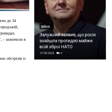
ено до 34
городській,
ВІЙНА
шив запаси:
громадах.
 на прохання
Залужний заявив, що росія
 – зазначили в
дати ракети
знайшла протидію майже
(відео)
всій зброї НАТО
07.08.2026
0
ає обстрілів із