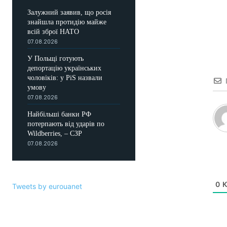
Залужний заявив, що росія
знайшла протидію майже
всій зброї НАТО
07.08.2026
У Польщі готують
депортацію українських
чоловіків: у PiS назвали
умову
07.08.2026
Найбільші банки РФ
потерпають від ударів по
Wildberries, – СЗР
07.08.2026
0
К
Tweets by eurouanet