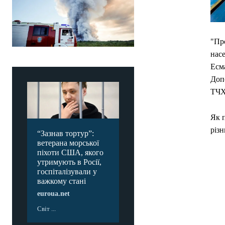
"Про
насе
Есма
Доп
ТЧХ
Як п
різн
“Зазнав тортур”:
ветерана морської
піхоти США, якого
утримують в Росії,
госпіталізували у
важкому стані
euroua.net
Світ ...