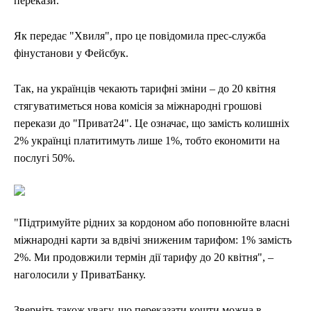
перекази.
Як передає "Хвиля", про це повідомила прес-служба
фінустанови у Фейсбук.
Так, на українців чекають тарифні зміни – до 20 квітня
стягуватиметься нова комісія за міжнародні грошові
перекази до "Приват24". Це означає, що замість колишніх
2% українці платитимуть лише 1%, тобто економити на
послугі 50%.
"Підтримуйте рідних за кордоном або поповнюйте власні
міжнародні карти за вдвічі зниженим тарифом: 1% замість
2%. Ми продовжили термін дії тарифу до 20 квітня", –
наголосили у ПриватБанку.
Зверніть також увагу, що переказати кошти можна в