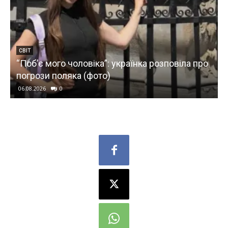
СВІТ
“Побʼє мого чоловіка”: українка розповіла про
погрози поляка (фото)
06.08.2026
0