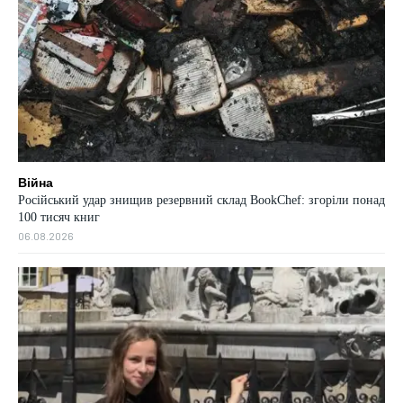
Війна
Російський удар знищив резервний склад BookChef: згоріли понад
100 тисяч книг
06.08.2026