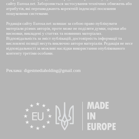
сайту Euroua.net. Забороняється застосування технічних обмежень або
атрибутів, які перешкоджають коректній індексації посилання
пошуковими системами.
Редакція сайту Euroua.net залишає за собою право публікувати
матеріали різних авторів, проте може не поділяти думки, оцінки або
висновки, викладені у статтях та новинних матеріалах.
Відповідальність за зміст публікацій, достовірність інформації та
висловлені позиції несуть виключно автори матеріалів. Редакція не несе
відповідальності за можливі наслідки використання опублікованого
контенту третіми особами.
Реклама: digestmediaholding@gmail.com