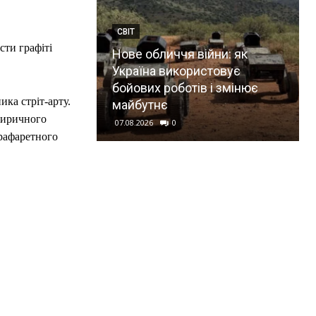
СВІТ
сти графіті
Нове обличчя війни: як
Україна використовує
бойових роботів і змінює
ка стріт-арту.
майбутнє
тиричного
07.08.2026
0
трафаретного