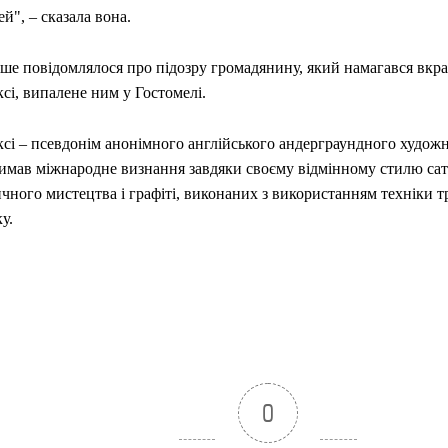
й", – сказала вона.
ше повідомлялося про підозру громадянину, який намагався вкра
сі, випалене ним у Гостомелі.
сі – псевдонім анонімного англійського андерграундного художни
имав міжнародне визнання завдяки своєму відмінному стилю са
чного мистецтва і графіті, виконаних з використанням техніки 
у.
0