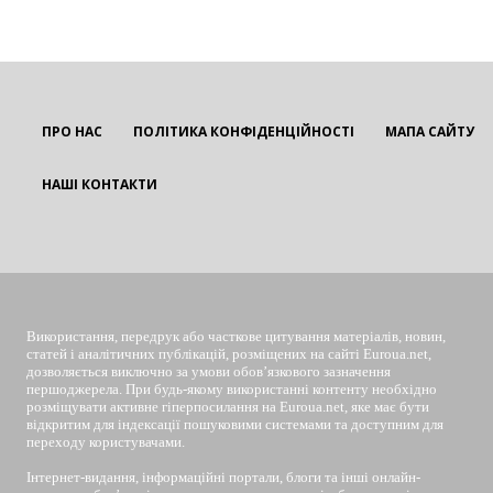
ПРО НАС
ПОЛІТИКА КОНФІДЕНЦІЙНОСТІ
МАПА САЙТУ
НАШІ КОНТАКТИ
EUROUA
Використання, передрук або часткове цитування матеріалів, новин,
статей і аналітичних публікацій, розміщених на сайті Euroua.net,
дозволяється виключно за умови обов’язкового зазначення
першоджерела. При будь-якому використанні контенту необхідно
розміщувати активне гіперпосилання на Euroua.net, яке має бути
відкритим для індексації пошуковими системами та доступним для
переходу користувачами.
Інтернет-видання, інформаційні портали, блоги та інші онлайн-