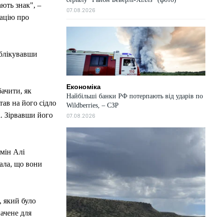
ють знак", –
07.08.2026
мацію про
ублікувавши
Економіка
бачити, як
Найбільші банки РФ потерпають від ударів по
тав на його сідло
Wildberries, – СЗР
а. Зірвавши його
07.08.2026
смін Алі
зала, що вони
, який було
начене для