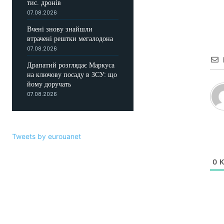
тис. дронів
07.08.2026
Вчені знову знайшли
втрачені рештки мегалодона
07.08.2026
Драпатий розглядає Маркуса
на ключову посаду в ЗСУ: що
йому доручать
07.08.2026
Tweets by eurouanet
0
К