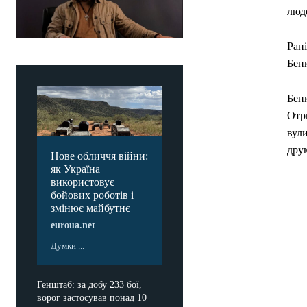
люде
Рані
Бенк
Бенк
Отр
вули
друк
Нове обличчя війни:
як Україна
використовує
бойових роботів і
змінює майбутнє
euroua.net
Думки ...
Генштаб: за добу 233 бої,
ворог застосував понад 10