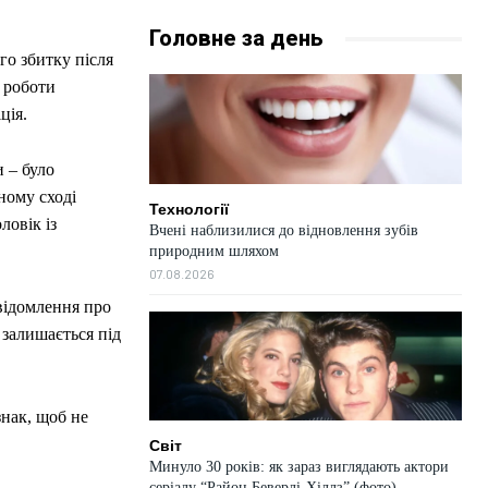
Головне за день
го збитку після
м роботи
ція.
 – було
ному сході
Технології
ловік із
Вчені наблизилися до відновлення зубів
природним шляхом
07.08.2026
овідомлення про
 залишається під
нак, щоб не
Світ
Минуло 30 років: як зараз виглядають актори
серіалу “Район Беверлі-Хіллз” (фото)