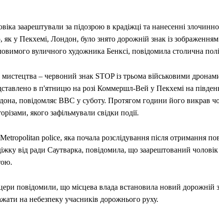
віка заарештували за підозрою в крадіжці та нанесенні злочинно
, як у Пекхемі, Лондон, було знято дорожній знак із зображення
ловимого вуличного художника Бенксі, повідомила столична полі
р мистецтва – червоний знак STOP із трьома військовими дронами
дставлено в п'ятницю на розі Коммершл-Вей у Пекхемі на півден
дона, повідомляє BBC у суботу. Протягом години його викрав чо
орізами, якого зафільмували свідки події.
Metropolitan police, яка почала розслідування після отримання п
іжку від ради Саутварка, повідомила, що заарештований чоловік
тою.
цери повідомили, що місцева влада встановила новий дорожній з
ажати на небезпеку учасників дорожнього руху.