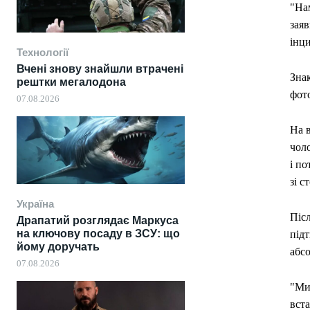
"Нам
заяв
інци
Технології
Вчені знову знайшли втрачені
Знак
рештки мегалодона
фото
07.08.2026
На в
чоло
і по
зі с
Україна
Післ
Драпатий розглядає Маркуса
на ключову посаду в ЗСУ: що
підт
йому доручать
абс
07.08.2026
"Ми 
вста