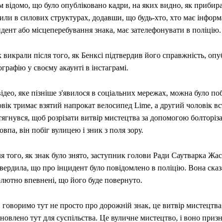
 відомо, що було опубліковано кадри, на яких видно, як прибира
или в силових структурах, додавши, що будь-хто, хто має інфор
дент або місцеперебування знака, має зателефонувати в поліцію.
 викрали після того, як Бенксі підтвердив його справжність, оп
графію у своєму акаунті в інстаграмі.
ідео, яке пізніше з'явилося в соціальних мережах, можна було по
вік тримає взятий напрокат велосипед Lime, а другий чоловік вс
тягнувся, щоб розрізати витвір мистецтва за допомогою болторіз
товпа, він побіг вулицею і зник з поля зору.
я того, як знак було знято, заступник голови Ради Саутварка Жа
вердила, що про інцидент було повідомлено в поліцію. Вона ска
олютно впевнені, що його буде повернуто.
говоримо тут не просто про дорожній знак, це витвір мистецтва
новлено тут для суспільства. Це вуличне мистецтво, і воно приз