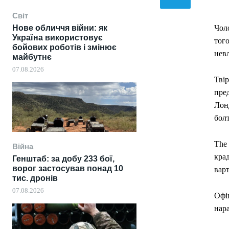
Світ
Нове обличчя війни: як
Чоло
Україна використовує
того
бойових роботів і змінює
нев
майбутнє
07.08.2026
Тві
пре
Лон
болт
The 
Війна
крад
Генштаб: за добу 233 бої,
ворог застосував понад 10
вар
тис. дронів
07.08.2026
Офі
нар