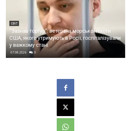
СВІТ
“Зазнав тортур”: ветерана морської піхоти
ю
США, якого утримують в Росії, госпіталізували
у важкому стані
07.08.2026
0