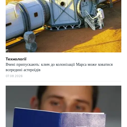
Технології
Вчені припускають: ключ до колонізації Марса може ховатися
всередині астероїдів
07.08.2026