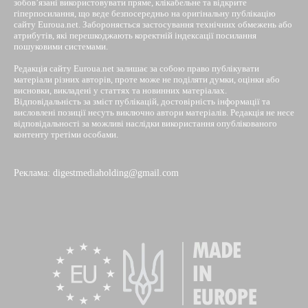
зобов’язані використовувати пряме, клікабельне та відкрите
гіперпосилання, що веде безпосередньо на оригінальну публікацію
сайту Euroua.net. Забороняється застосування технічних обмежень або
атрибутів, які перешкоджають коректній індексації посилання
пошуковими системами.
Редакція сайту Euroua.net залишає за собою право публікувати
матеріали різних авторів, проте може не поділяти думки, оцінки або
висновки, викладені у статтях та новинних матеріалах.
Відповідальність за зміст публікацій, достовірність інформації та
висловлені позиції несуть виключно автори матеріалів. Редакція не несе
відповідальності за можливі наслідки використання опублікованого
контенту третіми особами.
Реклама: digestmediaholding@gmail.com