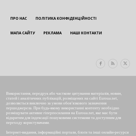
ПРО НАС
ПОЛІТИКА КОНФІДЕНЦІЙНОСТІ
МАПА САЙТУ
РЕКЛАМА
НАШІ КОНТАКТИ
EUROUA
Використання, передрук або часткове цитування матеріалів, новин,
статей і аналітичних публікацій, розміщених на сайті Euroua.net,
дозволяється виключно за умови обов’язкового зазначення
першоджерела. При будь-якому використанні контенту необхідно
розміщувати активне гіперпосилання на Euroua.net, яке має бути
відкритим для індексації пошуковими системами та доступним для
переходу користувачами.
Інтернет-видання, інформаційні портали, блоги та інші онлайн-ресурси