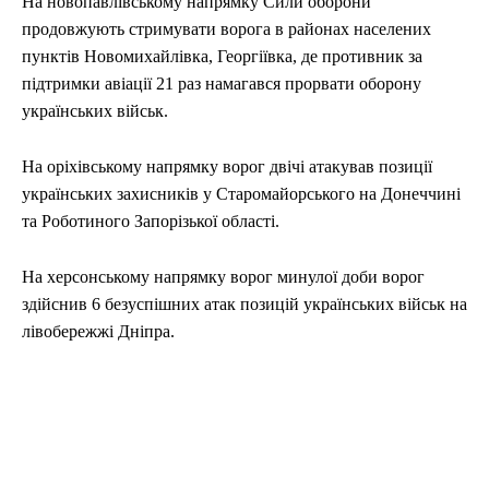
На новопавлівському напрямку Сили оборони
продовжують стримувати ворога в районах населених
пунктів Новомихайлівка, Георгіївка, де противник за
підтримки авіації 21 раз намагався прорвати оборону
українських військ.
На оріхівському напрямку ворог двічі атакував позиції
українських захисників у Старомайорського на Донеччині
та Роботиного Запорізької області.
На херсонському напрямку ворог минулої доби ворог
здійснив 6 безуспішних атак позицій українських військ на
лівобережжі Дніпра.