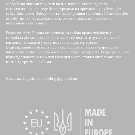
зобов’язані використовувати пряме, клікабельне та відкрите
гіперпосилання, що веде безпосередньо на оригінальну публікацію
сайту Euroua.net. Забороняється застосування технічних обмежень або
атрибутів, які перешкоджають коректній індексації посилання
пошуковими системами.
Редакція сайту Euroua.net залишає за собою право публікувати
матеріали різних авторів, проте може не поділяти думки, оцінки або
висновки, викладені у статтях та новинних матеріалах.
Відповідальність за зміст публікацій, достовірність інформації та
висловлені позиції несуть виключно автори матеріалів. Редакція не несе
відповідальності за можливі наслідки використання опублікованого
контенту третіми особами.
Реклама: digestmediaholding@gmail.com