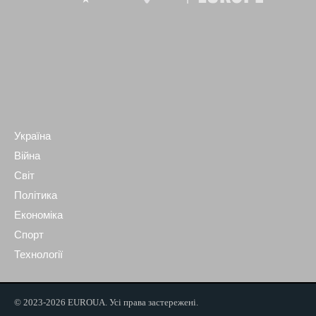
Україна
Війна
Світ
Політика
Економіка
Спорт
Технології
© 2023-2026 EUROUA. Усі права застережені.