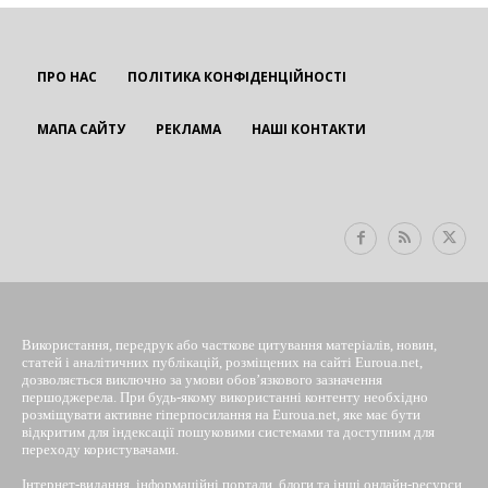
ПРО НАС
ПОЛІТИКА КОНФІДЕНЦІЙНОСТІ
МАПА САЙТУ
РЕКЛАМА
НАШІ КОНТАКТИ
EUROUA
Використання, передрук або часткове цитування матеріалів, новин,
статей і аналітичних публікацій, розміщених на сайті Euroua.net,
дозволяється виключно за умови обов’язкового зазначення
першоджерела. При будь-якому використанні контенту необхідно
розміщувати активне гіперпосилання на Euroua.net, яке має бути
відкритим для індексації пошуковими системами та доступним для
переходу користувачами.
Інтернет-видання, інформаційні портали, блоги та інші онлайн-ресурси