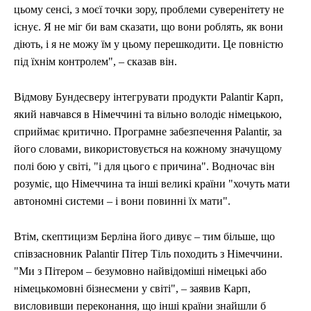
цьому сенсі, з моєї точки зору, проблеми суверенітету не
існує. Я не міг би вам сказати, що вони роблять, як вони
діють, і я не можу їм у цьому перешкодити. Це повністю
під їхнім контролем", – сказав він.
Відмову Бундесверу інтегрувати продукти Palantir Карп,
який навчався в Німеччині та вільно володіє німецькою,
сприймає критично. Програмне забезпечення Palantir, за
його словами, використовується на кожному значущому
полі бою у світі, "і для цього є причина". Водночас він
розуміє, що Німеччина та інші великі країни "хочуть мати
автономні системи – і вони повинні їх мати".
Втім, скептицизм Берліна його дивує – тим більше, що
співзасновник Palantir Пітер Тіль походить з Німеччини.
"Ми з Пітером – безумовно найвідоміші німецькі або
німецькомовні бізнесмени у світі", – заявив Карп,
висловивши переконання, що інші країни знайшли б