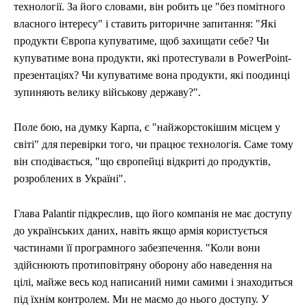
технології. За його словами, він робить це "без помітного
власного інтересу" і ставить риторичне запитання: "Які
продукти Європа купуватиме, щоб захищати себе? Чи
купуватиме вона продукти, які протестували в PowerPoint-
презентаціях? Чи купуватиме вона продукти, які поодинці
зупиняють велику військову державу?".
Поле бою, на думку Карпа, є "найжорстокішим місцем у
світі" для перевірки того, чи працює технологія. Саме тому
він сподівається, "що європейці відкриті до продуктів,
розроблених в Україні".
Глава Palantir підкреслив, що його компанія не має доступу
до українських даних, навіть якщо армія користується
частинами її програмного забезпечення. "Коли вони
здійснюють протиповітряну оборону або наведення на
цілі, майже весь код написаний ними самими і знаходиться
під їхнім контролем. Ми не маємо до нього доступу. У