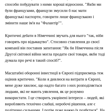
способи побудувати з ними хороші відносини. "Якби ми
були французами, французи змусили б нас мати
французькі паспорти, говорити лише французькою і
змінити наше ім'я на "Фалантір"".
Критичні дебати в Німеччині звучать для нього "так, ніби
говорять про відьмацтво". Стосовно ставлення до своєї
компанії він поставив запитання: "Як би Німеччина після
Другої світової війни могла продати свої товари, якби тоді
думала про речі в такий спосіб?".
Масштабні оборонні інвестиції в Європі підприємець теж
оцінив критично. "Коли я дивлюся на витрати в Європі,
мене дуже хвилює, що надто багато з них розподіляється
людьми, які не мають уявлення, як це розумно
використати. І це створить укорінені інтереси – людей, які
виробляють технічно слабші, неробочі рішення, але є
політично сильними. І потім дуже важко їх позбутися". На