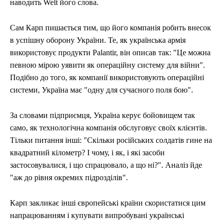
наводить Welt його слова.
Сам Карп пишається тим, що його компанія робить внесок
в успішну оборону України. Те, як українська армія
використовує продукти Palantir, він описав так: "Це можна
певною мірою уявити як операційну систему для війни".
Подібно до того, як компанії використовують операційні
системи, Україна має "одну для сучасного поля бою".
За словами підприємця, Україна керує бойовищем так
само, як технологічна компанія обслуговує своїх клієнтів.
Тільки питання інші: "Скільки російських солдатів гине на
квадратний кілометр? І чому, і як, і які засоби
застосовувалися, і що спрацювало, а що ні?". Аналіз йде
"аж до рівня окремих підрозділів".
Карп закликає інші європейські країни скористатися цим
напрацюванням і купувати випробувані українські