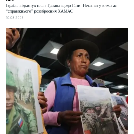
Ізраїль відкинув план Трампа щодо Гази: Нетаньягу вимагає
“справжнього” роззброєння ХАМАС
10.08.2026