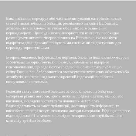
Використання, передрук або часткове цитування матеріалів, новин,
статей і аналітичних публікацій, розміщених на сайті Euroua.net,
дозволяється виключно за умови обов’язкового зазначення
першоджерела. При будь-якому використанні контенту необхідно
розміщувати активне гіперпосилання на Euroua.net, яке має бути
відкритим для індексації пошуковими системами та доступним для
переходу користувачами.
Інтернет-видання, інформаційні портали, блоги та інші онлайн-ресурси
зобов’язані використовувати пряме, клікабельне та відкрите
гіперпосилання, що веде безпосередньо на оригінальну публікацію
сайту Euroua.net. Забороняється застосування технічних обмежень або
атрибутів, які перешкоджають коректній індексації посилання
пошуковими системами.
Редакція сайту Euroua.net залишає за собою право публікувати
матеріали різних авторів, проте може не поділяти думки, оцінки або
висновки, викладені у статтях та новинних матеріалах.
Відповідальність за зміст публікацій, достовірність інформації та
висловлені позиції несуть виключно автори матеріалів. Редакція не несе
відповідальності за можливі наслідки використання опублікованого
контенту третіми особами.