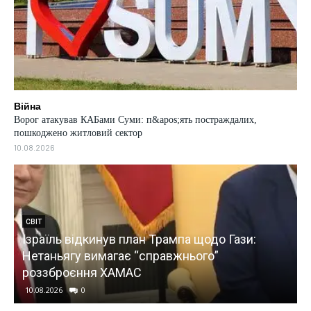
Війна
Ворог атакував КАБами Суми: п&apos;ять постраждалих,
пошкоджено житловий сектор
10.08.2026
УКРАЇНА
Зеленський про відповіді Росії: війна буде
все більш відчутною у них вдома
10.08.2026
0