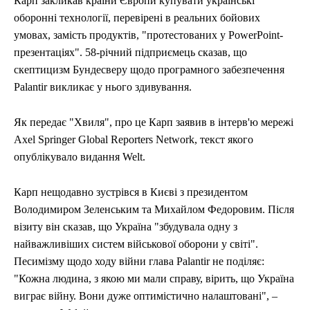
Карп закликав країни Європи купувати українські
УКРАЇНА
УКРАЇНА
ВІЙНА
ВІЙНА
СВІТ
СВІТ
ПОЛІТИКА
ПОЛІТИКА
ЕКОНОМІКА
ЕКОНОМІКА
СПОРТ
СПОРТ
ТЕХНОЛОГІЇ
ТЕХНОЛОГІЇ
оборонні технології, перевірені в реальних бойових
умовах, замість продуктів, "протестованих у PowerPoint-
презентаціях". 58-річний підприємець сказав, що
скептицизм Бундесверу щодо програмного забезпечення
Palantir викликає у нього здивування.
Як передає "Хвиля", про це Карп заявив в інтерв'ю мережі
Axel Springer Global Reporters Network, текст якого
опублікувало видання Welt.
Карп нещодавно зустрівся в Києві з президентом
Володимиром Зеленським та Михайлом Федоровим. Після
візиту він сказав, що Україна "збудувала одну з
найважливіших систем військової оборони у світі".
Песимізму щодо ходу війни глава Palantir не поділяє:
"Кожна людина, з якою ми мали справу, вірить, що Україна
виграє війну. Вони дуже оптимістично налаштовані", –