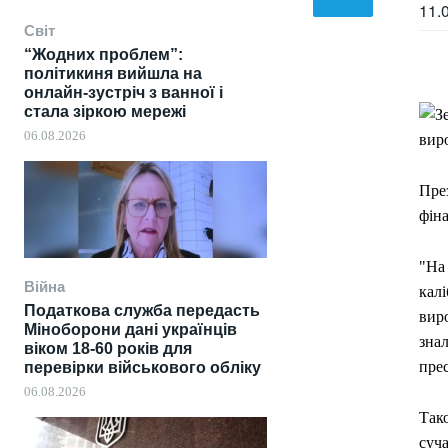
11.
Світ
“Жодних проблем”:
політикиня вийшла на
онлайн-зустріч з ванної і
стала зіркою мережі
06.08.2026
Пре
фін
"На 
Війна
кал
Податкова служба передасть
виро
Міноборони дані українців
знал
віком 18-60 років для
прес
перевірки військового обліку
06.08.2026
Тако
суч