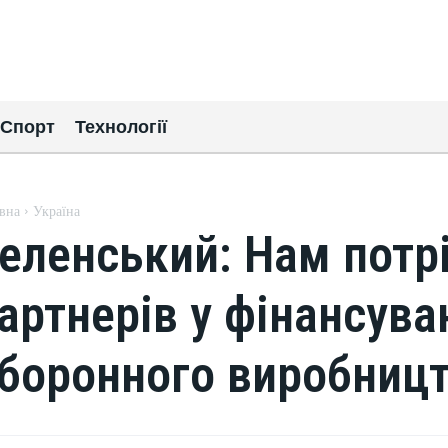
Спорт
Технології
вна
Україна
еленський: Нам потр
артнерів у фінансува
боронного виробниц