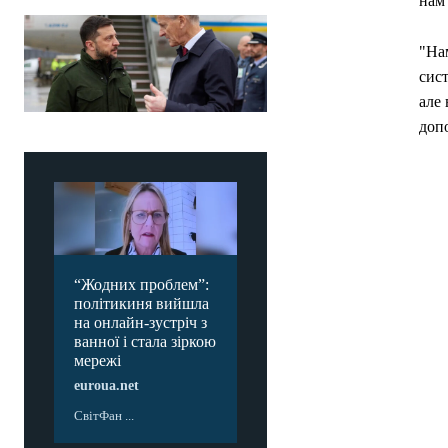
нам
"Нам
сис
але 
доп
“Жодних проблем”:
політикиня вийшла
на онлайн-зустріч з
ванної і стала зіркою
мережі
euroua.net
СвітФан ...