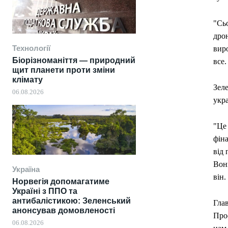
"Сьо
дро
Технології
виро
Біорізноманіття — природний
все.
щит планети проти зміни
клімату
Зел
06.08.2026
укр
"Це
фіна
від 
Вони
Україна
він.
Норвегія допомагатиме
Україні з ППО та
антибалістикою: Зеленський
Глав
анонсував домовленості
Прос
06.08.2026