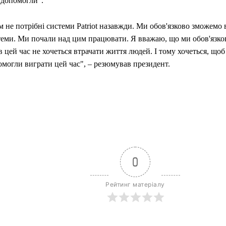
 допомогли".
 не потрібні системи Patriot назавжди. Ми обов'язково зможемо 
теми. Ми почали над цим працювати. Я вважаю, що ми обов'язко
в цей час не хочеться втрачати життя людей. І тому хочеться, що
омогли виграти цей час", – резюмував президент.
0
Рейтинг матеріалу