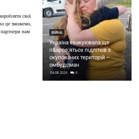
виробляти свої
во це зможемо,
б партнери нам
ВІЙНА
Україна евакуювала ще
п&apos;ятьох підлітків з
окупованих територій –
омбудсман
06.08.2026
0