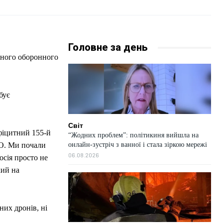
Головне за день
бує
Світ
ефіцитний 155-й
“Жодних проблем”: політикиня вийшла на
онлайн-зустріч з ванної і стала зіркою мережі
ТО. Ми почали
06.08.2026
осія просто не
кий на
них дронів, ні