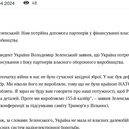
04.2024
48
зидент України Володимир Зеленський заявив, що Україна потре
ансування з боку партнерів власного оборонного виробництва.
початку війни в нас не було сучасної західної зброї. У нас був д
ібр. Ми ніколи його не виробляли, тому що не були країною НА
бляти. Я зараз не буду вам говорити про наші потужності, щоб Р
а деталей. Проте ми виробляємо 155-й калібр", – заявив Зеленсь
конференції за підсумками саміту Тримор'я у Вільнюсі.
ж, за словами Зеленського, Україна не мала ні власних далекобій
асних систем радіоелектронної боротьби.