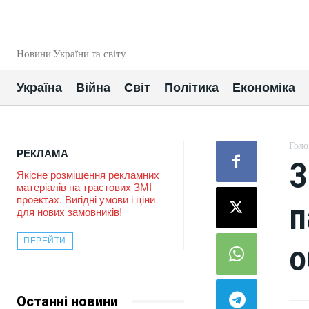
EUROUA
Новини України та світу
Україна
Війна
Світ
Політика
Економіка
Голо
РЕКЛАМА
З
Якісне розміщення рекламних
матеріалів на трастових ЗМІ
проектах. Вигідні умови і ціни
п
для нових замовників!
ПЕРЕЙТИ
о
Останні новини