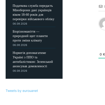
Податкова служба передасть
Міноборони дані українців
віком 18-60 років для
перевірки військового обліку
06.08.2026
Біорізноманіття —
природний щит планети
проти зміни клімату
06.08.2026
Норвегія допомагатиме
0
К
Україні з ППО та
антибалістикою: Зеленський
анонсував домовленості
06.08.2026
Tweets by eurouanet