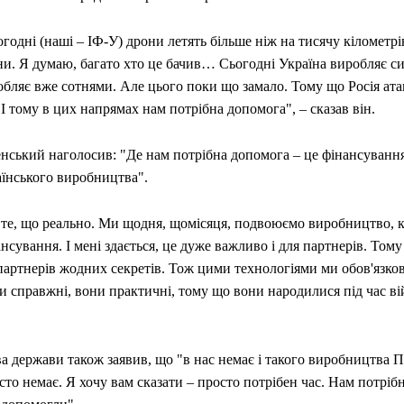
годні (наші – ІФ-У) дрони летять більше ніж на тисячу кілометрі
ни. Я думаю, багато хто це бачив… Сьогодні Україна виробляє с
бляє вже сотнями. Але цього поки що замало. Тому що Росія ата
 І тому в цих напрямах нам потрібна допомога", – сказав він.
енський наголосив: "Де нам потрібна допомога – це фінансуванн
аїнського виробництва".
 те, що реально. Ми щодня, щомісяця, подвоюємо виробництво, к
нсування. І мені здається, це дуже важливо і для партнерів. Тому
партнерів жодних секретів. Тож цими технологіями ми обов'язко
 справжні, вони практичні, тому що вони народилися під час ві
а держави також заявив, що "в нас немає і такого виробництва ПП
то немає. Я хочу вам сказати – просто потрібен час. Нам потріб