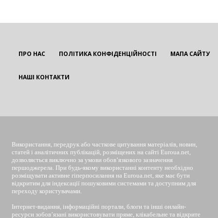
ПРО НАС
ПОЛІТИКА КОНФІДЕНЦІЙНОСТІ
МАПА САЙТУ
НАШІ КОНТАКТИ
EUROUA
Використання, передрук або часткове цитування матеріалів, новин,
статей і аналітичних публікацій, розміщених на сайті Euroua.net,
дозволяється виключно за умови обов’язкового зазначення
першоджерела. При будь-якому використанні контенту необхідно
розміщувати активне гіперпосилання на Euroua.net, яке має бути
відкритим для індексації пошуковими системами та доступним для
переходу користувачами.
Інтернет-видання, інформаційні портали, блоги та інші онлайн-
ресурси зобов’язані використовувати пряме, клікабельне та відкрите