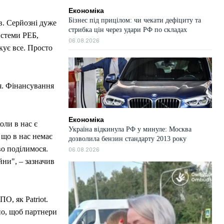
Економіка
Бізнес під прицілом: чи чекати дефіциту та
в. Серйозні дуже
стрибка цін через удари РФ по складах
истеми РЕБ,
06.08.2026
кує все. Просто
я. Фінансування
Економіка
оли в нас є
Україна відкинула РФ у минуле: Москва
 що в нас немає
дозволила бензин стандарту 2013 року
во поділимося.
06.08.2026
йни", – зазначив
О, як Patriot.
но, щоб партнери